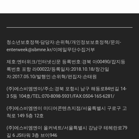
청소년보호정책-담당자:손위혁
/
개인정보보호정책
/
문의
-
enterweek@sbmne.kr
/이메일무단수집거부
제호:엔터위크/인터넷신문 등록번호:경북 아00490/잡지등
록번호 포항 라00022/등록일자:2018.10.18/창간일
자:2017.05.10/발행인:손위혁/편집자:손태원
(주)에스비엠엔이/주소:경북 포항시 남구 해동로84번길 14-
3 5동 104호/TEL:070-8098-5931/FAX:0504-165-6281/
(주)에스비엠엔이 미디어콘텐츠지점/서울특별시 구로구 고
척로 149 5층 12호
(주)에스비엠엔이 올커넥트/서울특별시 강남구 테헤란로79
길 6 JS타워 3층 브이946