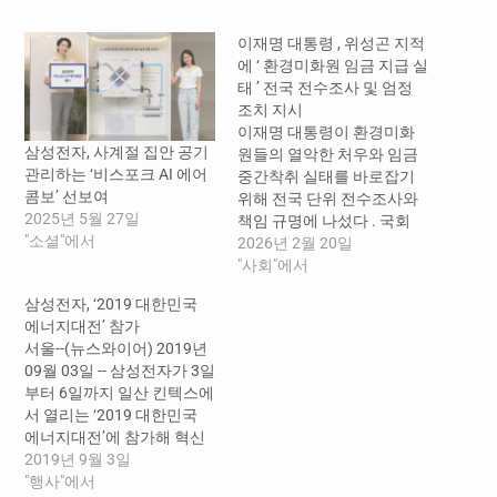
중...
이재명 대통령 , 위성곤 지적
에 ‘ 환경미화원 임금 지급 실
태 ’ 전국 전수조사 및 엄정
조치 지시
이재명 대통령이 환경미화
삼성전자, 사계절 집안 공기
원들의 열악한 처우와 임금
관리하는 ‘비스포크 AI 에어
중간착취 실태를 바로잡기
콤보’ 선보여
위해 전국 단위 전수조사와
2025년 5월 27일
책임 규명에 나섰다 . 국회
"소셜"에서
행정안전위원회 소속 위성
2026년 2월 20일
곤 의원 ( 제주 서귀포시 ) 이
"사회"에서
강남구청의 환경미화원 임
삼성전자, ‘2019 대한민국
금에 대한 관리 · 감독 소홀
에너지대전’ 참가
문제를 짚어내며 공론화하
서울--(뉴스와이어) 2019년
자 , 대통령이 직접 전국 단위
09월 03일 -- 삼성전자가 3일
의 감사와 전수조사를 지시
부터 6일까지 일산 킨텍스에
하며 점검에 나선 것이다 .…
서 열리는 ‘2019 대한민국
에너지대전’에 참가해 혁신
적인 에너지 절감 기술을 선
2019년 9월 3일
보인다. 산업통상자원부 주
"행사"에서