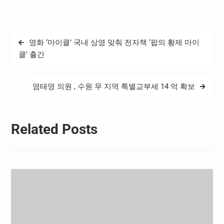
최, 한국에너지공단 주관으
로 개최되는 2019 대한민국
에너지대전은 300여개 이상
의 업체가 참여하는 국내 최
글
영화 ‘마이클’ 국내 상영 맞춰 전자책 ‘팝의 황제 마이
대 규모의 에너지 관련 종합
탐
전시회다. 삼성전자는 6월
클’ 출간
발표된 ‘올해의 에너지 위너
색
상’을 수상한 제품을 중심으
로 전시장을 구성했다.…
염태영 의원 , 수원 무 지역 특별교부세 14 억 확보
Related Posts