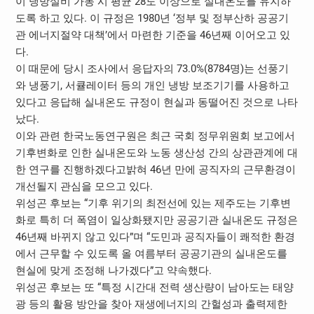
이 냉방설비 가동 시 평균 28도 이상으로 실내온도를 유지하
도록 하고 있다. 이 규정은 1980년 ‘정부 및 정부산하 공공기
관 에너지절약 대책’에서 마련한 기준을 46년째 이어오고 있
다.
이 때문에 당시 조사에서 응답자의 73.0%(8784명)는 선풍기
와 냉풍기, 서큘레이터 등의 개인 냉방 보조기기를 사용하고
있다고 응답해 실내온도 규정이 현실과 동떨어진 것으로 나타
났다.
이와 관련 한국노동연구원은 최근 국회 정무위원회 보고에서
기후변화로 인한 실내온도와 노동 생산성 간의 상관관계에 대
한 연구를 진행하겠다고밝혀 46년 만에 공직자의 근무환경이
개선될지 관심을 모으고 있다.
위성곤 후보는 “기후 위기의 최전선에 있는 제주도는 기후변
화로 특히 더 폭염이 일상화됐지만 공공기관 실내온도 규정은
46년째 바뀌지 않고 있다”며 “도민과 공직자들이 쾌적한 환경
에서 근무할 수 있도록 올 여름부터 공공기관의 실내온도를
현실에 맞게 조정해 나가겠다”고 약속했다.
위성곤 후보는 또 “특정 시간대 전력 생산량이 남아도는 태양
광 등의 활용 방안을 찾아 재생에너지의 간헐성과 출력제한