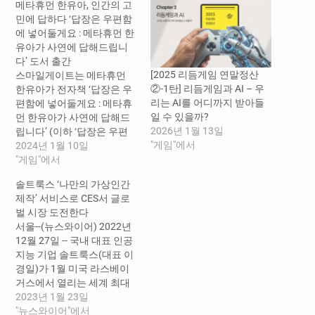
메타휴먼 한유아, 인간의 고
민에 답하다 ‘답장은 우편함
에 넣어둘게요 : 메타휴먼 한
유아가 사연에 답해드립니
다’ 도서 출간
[2025 리듬게임 연말정산
스마일게이트는 메타휴먼
②-1탄] 리듬게임과 AI – 우
한유아가 전자책 ‘답장은 우
리는 AI를 어디까지 받아들
편함에 넣어둘게요 : 메타휴
일 수 있을까?
먼 한유아가 사연에 답해드
2026년 1월 13일
립니다’ (이하 ‘답장은 우편
"게임"에서
함에 넣어둘게요’)를 출간했
2024년 1월 10일
다고 5일 밝혔다. ‘답장은 우
"게임"에서
편함에 넣어둘게요’는 AI 기
솔트룩스 ‘나만의 가상인간
반 메타휴먼이 인간과 어떤
제작’ 서비스로 CES서 글로
감정을 주고받고 상호작용
벌 시장 도전한다
할 수 있는지 고찰할 수 있다
서울--(뉴스와이어) 2022년
는 점에서 주목할 만하다. 다
12월 27일 -- 국내 대표 인공
른 가상 인간과 달리 고도화
지능 기업 솔트룩스(대표 이
된 AI브레인을 가진 한유아
경일)가 1월 미국 라스베이
가 그동안 축적한 감성과…
거스에서 열리는 세계 최대
IT 전시회 ‘CES 2023’에 참가
2023년 1월 23일
해 국내외 참관객들에게 제
"뉴스와이어"에서