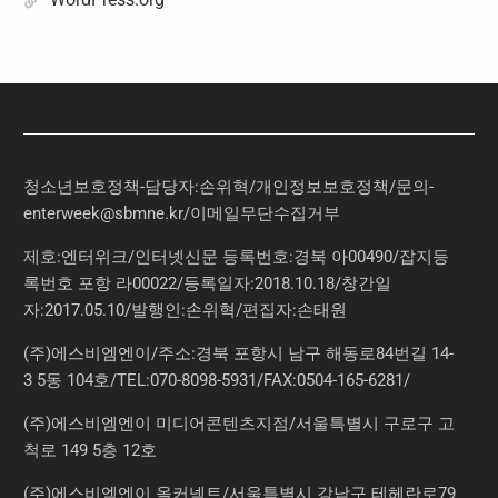
청소년보호정책-담당자:손위혁
/
개인정보보호정책
/
문의
-
enterweek@sbmne.kr
/이메일무단수집거부
제호:엔터위크/인터넷신문 등록번호:경북 아00490/잡지등
록번호 포항 라00022/등록일자:2018.10.18/창간일
자:2017.05.10/발행인:손위혁/편집자:손태원
(주)에스비엠엔이/주소:경북 포항시 남구 해동로84번길 14-
3 5동 104호/TEL:070-8098-5931/FAX:0504-165-6281/
(주)에스비엠엔이 미디어콘텐츠지점/서울특별시 구로구 고
척로 149 5층 12호
(주)에스비엠엔이 올커넥트/서울특별시 강남구 테헤란로79