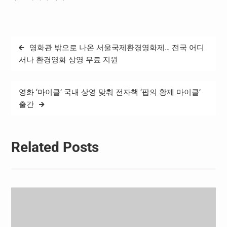
품 경쟁력을 알리고 글로벌
네트워크 강화에 나선다고
27일 밝혔다. 2020년과
2022년에 이어 세 번째로
글
영화관 밖으로 나온 서울국제환경영화제… 전국 어디
CES에 참가하는 솔트룩스는
탐
‘CLONE YOURSELF USING
서나 환경영화 상영 무료 지원
AI’라는 슬로건 아래 초실감
색
형 가상현실 구현…
영화 ‘마이클’ 국내 상영 맞춰 전자책 ‘팝의 황제 마이클’
출간
Related Posts