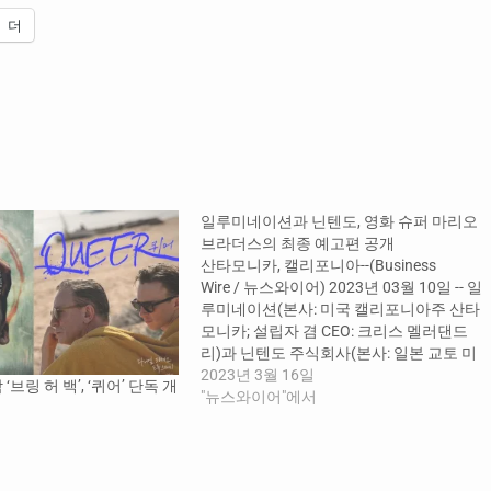
더
일루미네이션과 닌텐도, 영화 슈퍼 마리오
브라더스의 최종 예고편 공개
산타모니카, 캘리포니아--(Business
Wire / 뉴스와이어) 2023년 03월 10일 -- 일
루미네이션(본사: 미국 캘리포니아주 산타
모니카; 설립자 겸 CEO: 크리스 멜러댄드
리)과 닌텐도 주식회사(본사: 일본 교토 미
나미 구; 대표이사 겸 사장: 후루카와 슌타
2023년 3월 16일
 ‘브링 허 백’, ‘퀴어’ 단독 개
로, 이하 ‘닌텐도’)는 슈퍼 마리오 브라더스
"뉴스와이어"에서
의 세계관을 기반으로 하는 신작 애니메이
션 영화인 슈퍼 마리오 브라더스(The Super
Mario Bros. Movie)의 최종 예고편을 오늘
공개하고 닌텐도…