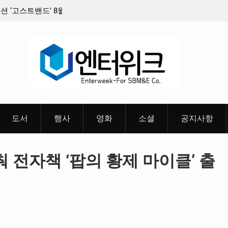
8월 26일(수)
충청 청소년이 만든 U대회 홍보 영상…최종 6편
 메인 예고편 공
도서
행사
영화
소셜
공지사항
춰 전자책 ‘팝의 황제 마이클’ 출