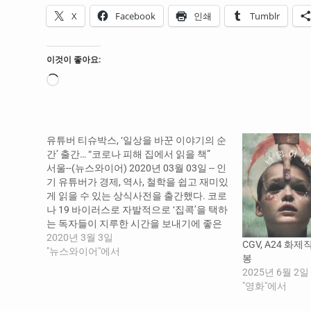
X
Facebook
인쇄
Tumblr
이것이 좋아요:
로
드
중...
유튜버 티슈박스, ‘일상을 바꾼 이야기의 순
간’ 출간… “코로나 피해 집에서 읽을 책”
서울--(뉴스와이어) 2020년 03월 03일 -- 인
기 유튜버가 경제, 역사, 철학을 쉽고 재미있
게 읽을 수 있는 상식사전을 출간했다. 코로
나 19 바이러스로 자발적으로 ‘집콕’을 택하
는 독자들이 지루한 시간을 보내기에 좋은
책이다. 북스고는 유튜브 지식채널 ‘티슈박
2020년 3월 3일
CGV, A24 화제작
스’로 잘 알려진 이현민 작가의 <일상을 바
"뉴스와이어"에서
봉
꾼 이야기의 순간>을 출간했다고 3일 밝혔
2025년 6월 2일
다. <일상을 바꾼 이야기의 순간>은 쉽고 재
"영화"에서
미있게…