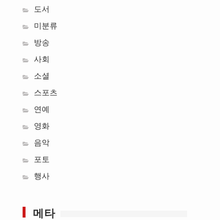
도서
미분류
방송
사회
소셜
스포츠
연예
영화
음악
포토
행사
메타