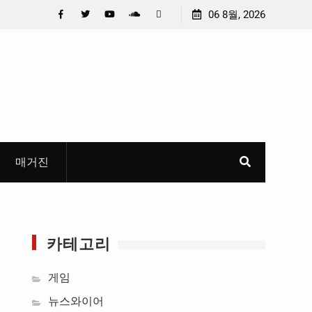
 선정
중요 메일메일 제목정준호 의원, 축구협회 슬그머니 만
06 8월, 2026
들고 지운 ‘홍명보 특례’ 홍명보에 쏟아진 20년 무한 특
Facebook
Twitter
YouTube
Plus
Pinterest
혜
Google
매거진
카테고리
게임
뉴스와이어