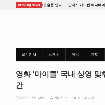
산인디커넥트페스티벌 출품 인디
판타지 케이팝 애니메이션 ‘고스트밴드’ 
Breaking News
개봉 확정, 소울 충만한 메인 포스터 &
Skip
개
to
content
최신기사
스포츠
게임
포토
영화 ‘마이클’ 국내 상영 맞
간
2026년 5월 13일
엔터위크
뉴스와이어