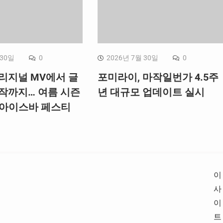
 30일
0
2026년 7월 30일
0
오리지널 MV에서 글
포미라이, 마작일번가 4.5주
창작까지… 여름 시즌
년 대규모 업데이트 실시
‘아이스바 페스티
이
사
이
트