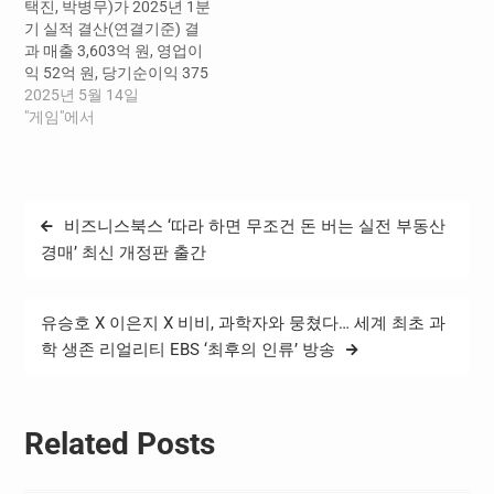
택진, 박병무)가 2025년 1분
이 감소해 적자를 기록했다.
기 실적 결산(연결기준) 결
지역별 매출은 한국 2,448억
과 매출 3,603억 원, 영업이
원, 아시아 691억 원, 북미∙유
익 52억 원, 당기순이익 375
럽…
억 원을 기록했다. 매출은 전
2025년 5월 14일
분기 대비 12% 감소하고, 전
"게임"에서
년 동기 대비 9% 줄었다. 영
업이익과 당기순이익은 전
분기 대비 흑자 전환했고, 전
년 동기 대비로는 각각 80%,
글
비즈니스북스 ‘따라 하면 무조건 돈 버는 실전 부동산
34% 감소했다. 지역별 매출
탐
은 한국 2,283억 원, 아시아
경매’ 최신 개정판 출간
561억 원, 북미∙유럽…
색
유승호 X 이은지 X 비비, 과학자와 뭉쳤다… 세계 최초 과
학 생존 리얼리티 EBS ‘최후의 인류’ 방송
Related Posts