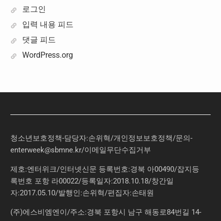
로그인
입력 내용 피드
댓글 피드
WordPress.org
청소년보호정책-담당자:손위혁
/
개인정보보호정책
/
문의
-
enterweek@sbmne.kr
/이메일무단수집거부
제호:엔터위크/인터넷신문 등록번호:경북 아00490/잡지등
록번호 포항 라00022/등록일자:2018.10.18/창간일
자:2017.05.10/발행인:손위혁/편집자:손태원
(주)에스비엠엔이/주소:경북 포항시 남구 해동로84번길 14-