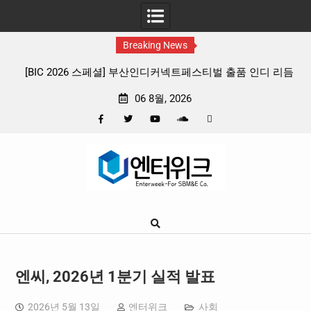
Breaking News
넥트페스티벌 출품 인디 리듬
판타지 케이팝 애니메이션 ‘고스트밴드’ 8월
뷰
확정, 소울 충만한 메인 포스터 & 메인
06 8월, 2026
Facebook
Twitter
YouTube
Plus
Pinterest
Skip
Google
to
content
엔씨, 2026년 1분기 실적 발표
2026년 5월 13일
엔터위크
사회