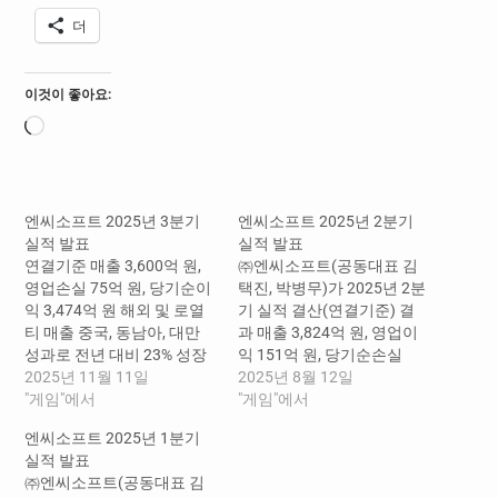
더
이것이 좋아요:
로
드
중...
엔씨소프트 2025년 3분기
엔씨소프트 2025년 2분기
실적 발표
실적 발표
연결기준 매출 3,600억 원,
㈜엔씨소프트(공동대표 김
영업손실 75억 원, 당기순이
택진, 박병무)가 2025년 2분
익 3,474억 원 해외 및 로열
기 실적 결산(연결기준) 결
티 매출 중국, 동남아, 대만
과 매출 3,824억 원, 영업이
성과로 전년 대비 23% 성장
익 151억 원, 당기순손실
··· 전체 매출 비중 40% 지스
2025년 11월 11일
360억 원을 기록했다. 매출
2025년 8월 12일
타 2025에 최대 규모로 참
"게임"에서
과 영업이익은 전분기 대비
"게임"에서
가, 아이온2 등 대규모 체험
각각 6%, 189% 증가하고, 전
엔씨소프트 2025년 1분기
공간 마련하고 신작 라인업
년 동기 대비로는 4%, 71%
실적 발표
공개 ‘아이온2’ 11월 19일 00
상승했다. 당기순이익은 환
㈜엔씨소프트(공동대표 김
시 한국, 대만 출시 ··· 11월…
율 변동으로 외화 관련 손익