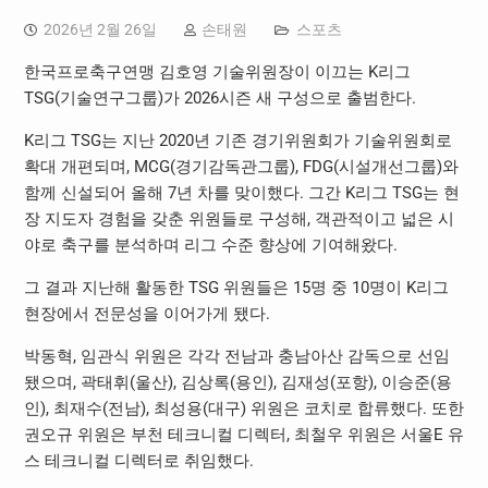
2026년 2월 26일
손태원
스포츠
한국프로축구연맹 김호영 기술위원장이 이끄는 K리그
TSG(기술연구그룹)가 2026시즌 새 구성으로 출범한다.
K리그 TSG는 지난 2020년 기존 경기위원회가 기술위원회로
확대 개편되며, MCG(경기감독관그룹), FDG(시설개선그룹)와
함께 신설되어 올해 7년 차를 맞이했다. 그간 K리그 TSG는 현
장 지도자 경험을 갖춘 위원들로 구성해, 객관적이고 넓은 시
야로 축구를 분석하며 리그 수준 향상에 기여해왔다.
그 결과 지난해 활동한 TSG 위원들은 15명 중 10명이 K리그
현장에서 전문성을 이어가게 됐다.
박동혁, 임관식 위원은 각각 전남과 충남아산 감독으로 선임
됐으며, 곽태휘(울산), 김상록(용인), 김재성(포항), 이승준(용
인), 최재수(전남), 최성용(대구) 위원은 코치로 합류했다. 또한
권오규 위원은 부천 테크니컬 디렉터, 최철우 위원은 서울E 유
스 테크니컬 디렉터로 취임했다.