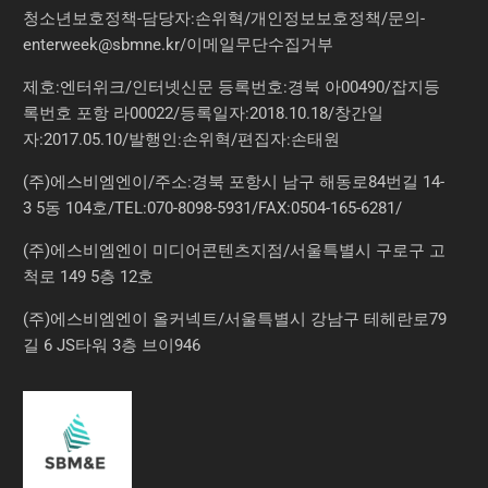
청소년보호정책-담당자:손위혁
/
개인정보보호정책
/
문의
-
enterweek@sbmne.kr
/이메일무단수집거부
제호:엔터위크/인터넷신문 등록번호:경북 아00490/잡지등
록번호 포항 라00022/등록일자:2018.10.18/창간일
자:2017.05.10/발행인:손위혁/편집자:손태원
(주)에스비엠엔이/주소:경북 포항시 남구 해동로84번길 14-
3 5동 104호/TEL:070-8098-5931/FAX:0504-165-6281/
(주)에스비엠엔이 미디어콘텐츠지점/서울특별시 구로구 고
척로 149 5층 12호
(주)에스비엠엔이 올커넥트/서울특별시 강남구 테헤란로79
길 6 JS타워 3층 브이946