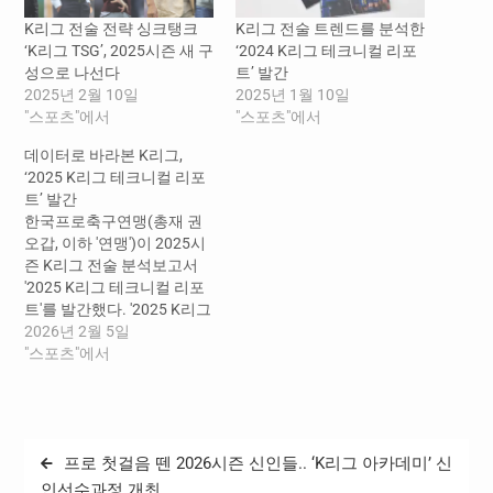
K리그 전술 전략 싱크탱크
K리그 전술 트렌드를 분석한
‘K리그 TSG’, 2025시즌 새 구
‘2024 K리그 테크니컬 리포
성으로 나선다
트’ 발간
2025년 2월 10일
2025년 1월 10일
"스포츠"에서
"스포츠"에서
데이터로 바라본 K리그,
‘2025 K리그 테크니컬 리포
트’ 발간
한국프로축구연맹(총재 권
오갑, 이하 '연맹')이 2025시
즌 K리그 전술 분석보고서
'2025 K리그 테크니컬 리포
트'를 발간했다. '2025 K리그
테크니컬 리포트'에는 연맹
2026년 2월 5일
기술위원회 산하 기술연구
"스포츠"에서
그룹(TSG)이 분석한 지난 시
즌 K리그의 전략과 전술, 경
기 데이터와 주요 지표 등이
담겨있다. 주요 내용은 ▲기
글
프로 첫걸음 뗀 2026시즌 신인들.. ‘K리그 아카데미’ 신
술연구그룹(TSG) 소개,
탐
▲2025시즌 K리그1 주요 흐
인선수과정 개최