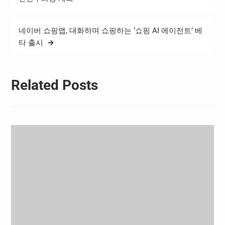
름을 시간순으로 정리한 시
색
즌 오버뷰, ▲2025시즌 팀
우승을 이끈 주장…
네이버 쇼핑앱, 대화하며 쇼핑하는 ‘쇼핑 AI 에이전트’ 베
타 출시
Related Posts