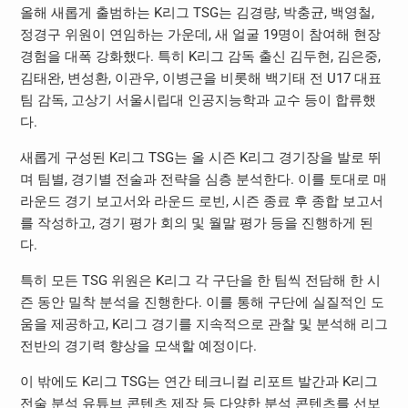
올해 새롭게 출범하는 K리그 TSG는 김경량, 박충균, 백영철,
정경구 위원이 연임하는 가운데, 새 얼굴 19명이 참여해 현장
경험을 대폭 강화했다. 특히 K리그 감독 출신 김두현, 김은중,
김태완, 변성환, 이관우, 이병근을 비롯해 백기태 전 U17 대표
팀 감독, 고상기 서울시립대 인공지능학과 교수 등이 합류했
다.
새롭게 구성된 K리그 TSG는 올 시즌 K리그 경기장을 발로 뛰
며 팀별, 경기별 전술과 전략을 심층 분석한다. 이를 토대로 매
라운드 경기 보고서와 라운드 로빈, 시즌 종료 후 종합 보고서
를 작성하고, 경기 평가 회의 및 월말 평가 등을 진행하게 된
다.
특히 모든 TSG 위원은 K리그 각 구단을 한 팀씩 전담해 한 시
즌 동안 밀착 분석을 진행한다. 이를 통해 구단에 실질적인 도
움을 제공하고, K리그 경기를 지속적으로 관찰 및 분석해 리그
전반의 경기력 향상을 모색할 예정이다.
이 밖에도 K리그 TSG는 연간 테크니컬 리포트 발간과 K리그
전술 분석 유튜브 콘텐츠 제작 등 다양한 분석 콘텐츠를 선보