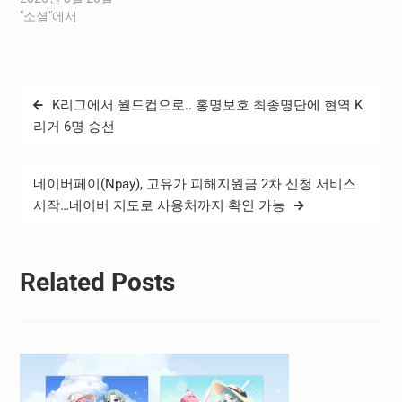
진 오른쪽), 구스타브 소더스
"소셜"에서
트롬(사진 왼쪽)이 공동 라
운드테이블을 열고 양사 파
트너십에 대해 논의했다. 네
이버(주)(대표이사 최수연)
글
K리그에서 월드컵으로.. 홍명보호 최종명단에 현역 K
와 스포티파이 공동 CEO 및
탐
경영진은 스웨덴 스톡홀름
리거 6명 승선
에 위치한 스포티파이 본사
색
에서 25일(수)부터 26일(목)
까지 한국 내 양사 간 전략적
네이버페이(Npay), 고유가 피해지원금 2차 신청 서비스
파트너십의 진전을 협의했
시작…네이버 지도로 사용처까지 확인 가능
다.…
Related Posts