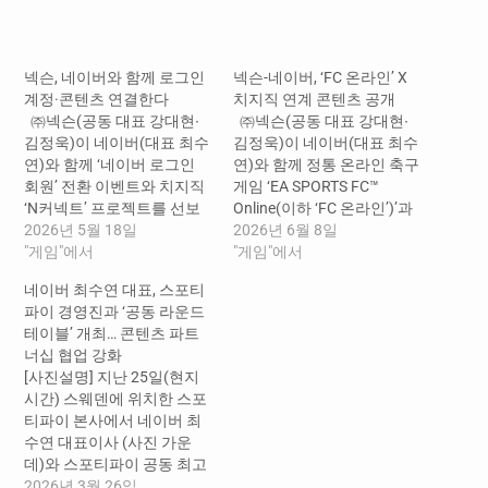
드
중...
넥슨, 네이버와 함께 로그인
넥슨-네이버, ‘FC 온라인’ X
계정·콘텐츠 연결한다
치지직 연계 콘텐츠 공개
㈜넥슨(공동 대표 강대현∙
㈜넥슨(공동 대표 강대현∙
김정욱)이 네이버(대표 최수
김정욱)이 네이버(대표 최수
연)와 함께 ‘네이버 로그인
연)와 함께 정통 온라인 축구
회원’ 전환 이벤트와 치지직
게임 ‘EA SPORTS FC™
‘N커넥트’ 프로젝트를 선보
Online(이하 ‘FC 온라인’)’과
인다고 18일 밝혔다. ‘네이
2026년 5월 18일
스트리밍 플랫폼 치지직 간
2026년 6월 8일
버 로그인 회원’은 네이버 ID
"게임"에서
연계 콘텐츠를 선보인다고 8
"게임"에서
를 사용해 넥슨 로그인 및 네
일 밝혔다. 글로벌 축구 빅
네이버 최수연 대표, 스포티
이버페이(Npay) 결제를 이
이벤트를 앞두고 방송 시청
파이 경영진과 ‘공동 라운드
용할 수 있는 계정으로, 만
부터 게임 플레이까지 이어
테이블’ 개최… 콘텐츠 파트
14세 이상 본인인증을 마친
지는 콘텐츠 경험을 제공한
너십 협업 강화
넥슨 이용자라면 누구나 기
다. 6월 12일 오전 10시부
[사진설명] 지난 25일(현지
존 계정을 네이버 ID로 쉽게
터 치지직에서 축구 및 'FC
시간) 스웨덴에 위치한 스포
전환할 수 있다.…
온라인', 'FC 모바일'…
티파이 본사에서 네이버 최
수연 대표이사 (사진 가운
데)와 스포티파이 공동 최고
경영자 알렉스 노스트롬(사
2026년 3월 26일