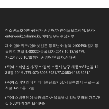
청소년보호정책-담당자:손위혁
/
개인정보보호정책
/
문의
-
enterweek@sbmne.kr
/이메일무단수집거부
제호:엔터위크/인터넷신문 등록번호:경북 아00490/잡지등
록번호 포항 라00022/등록일자:2018.10.18/창간일
자:2017.05.10/발행인:손위혁/편집자:손태원
(주)에스비엠엔이/주소:경북 포항시 남구 해동로84번길 14-
3 5동 104호/TEL:070-8098-5931/FAX:0504-165-6281/
(주)에스비엠엔이 미디어콘텐츠지점/서울특별시 구로구 고
척로 149 5층 12호
(주)에스비엠엔이 올커넥트/서울특별시 강남구 테헤란로79
길 6 JS타워 3층 브이946