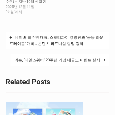
수연)는 지난 10일 신뢰 기
력과…
반의 판매 환경에서 이용자
2025년 12월 11일
가 안심 구매를 할 수 있도록
"소셜"에서
디지털 보증서 ‘네이버 컬렉
션’을 정식 출시했다고 밝혔
다. ‘네이버 컬렉션’은 브랜
드스토어 상품 구매시 잃어
글
네이버 최수연 대표, 스포티파이 경영진과 ‘공동 라운
버리기 쉬운 종이 보증서를
탐
대신해 디지털 형태의 보증
드테이블’ 개최… 콘텐츠 파트너십 협업 강화
서를 발급해 네이버앱에 안
색
전하게 보관하고, 보증기간…
넥슨, ‘테일즈위버’ 23주년 기념 대규모 이벤트 실시
Related Posts