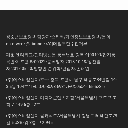
청소년보호정책-담당자:손위혁
/
개인정보보호정책
/
문의
-
enterweek@sbmne.kr
/이메일무단수집거부
제호:엔터위크/인터넷신문 등록번호:경북 아00490/잡지등
록번호 포항 라00022/등록일자:2018.10.18/창간일
자:2017.05.10/발행인:손위혁/편집자:손태원
(주)에스비엠엔이/주소:경북 포항시 남구 해동로84번길 14-
3 5동 104호/TEL:070-8098-5931/FAX:0504-165-6281/
(주)에스비엠엔이 미디어콘텐츠지점/서울특별시 구로구 고
척로 149 5층 12호
(주)에스비엠엔이 올커넥트/서울특별시 강남구 테헤란로79
길 6 JS타워 3층 브이946