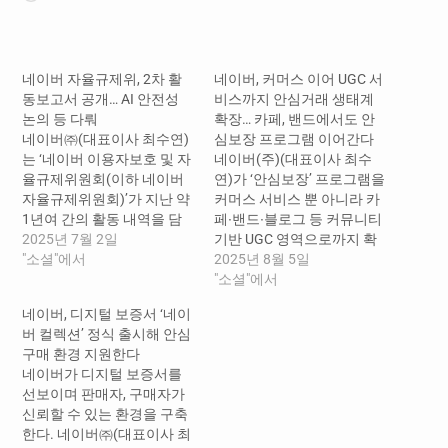
드
중...
네이버 자율규제위, 2차 활
네이버, 커머스 이어 UGC 서
동보고서 공개… AI 안전성
비스까지 안심거래 생태계
논의 등 다뤄
확장… 카페, 밴드에서도 안
네이버㈜(대표이사 최수연)
심보장 프로그램 이어간다
는 ‘네이버 이용자보호 및 자
네이버(주)(대표이사 최수
율규제위원회(이하 네이버
연)가 ‘안심보장’ 프로그램을
자율규제위원회)’가 지난 약
커머스 서비스 뿐 아니라 카
1년여 간의 활동 내역을 담
페∙밴드∙블로그 등 커뮤니티
은 2차 활동보고서를 공개했
2025년 7월 2일
기반 UGC 영역으로까지 확
다고 밝혔다. ​ 네이버 자율규
"소셜"에서
대하며 네이버 전반에서의
2025년 8월 5일
제위원회는 역동적인 디지
안심거래 생태계 구축을 강
"소셜"에서
털 환경에 맞춰 이용자와 파
화한다. 네이버는 지난해 10
네이버, 디지털 보증서 ‘네이
트너들을 보호하고, 서비스
월, 판매자와 구매자 모두가
버 컬렉션’ 정식 출시해 안심
개선을 위한 제도적 기반을
안심하고 거래할 수 있도록
구매 환경 지원한다
마련하기 위해 2023년 9월
‘안심보장’ 프로그램을 구축
네이버가 디지털 보증서를
출범했다. 네이버 자율규제
하고, ▲위조상품 유통 방지
선보이며 판매자, 구매자가
위원회는 지난 1년간 정기회
▲비정상 거래 탐지 ▲위해
신뢰할 수 있는 환경을 구축
의를 통해, AI 기술 등이 고도
상품 유통 차단 등 이용자 보
한다. 네이버㈜(대표이사 최
화되며 빠르고…
호를 위한 기술적, 정책적 노