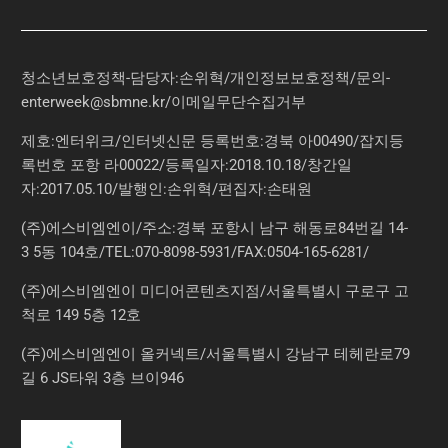
청소년보호정책-담당자:손위혁
/
개인정보보호정책
/
문의
-
enterweek@sbmne.kr
/이메일무단수집거부
제호:엔터위크/인터넷신문 등록번호:경북 아00490/잡지등
록번호 포항 라00022/등록일자:2018.10.18/창간일
자:2017.05.10/발행인:손위혁/편집자:손태원
(주)에스비엠엔이/주소:경북 포항시 남구 해동로84번길 14-
3 5동 104호/TEL:070-8098-5931/FAX:0504-165-6281/
(주)에스비엠엔이 미디어콘텐츠지점/서울특별시 구로구 고
척로 149 5층 12호
(주)에스비엠엔이 올커넥트/서울특별시 강남구 테헤란로79
길 6 JS타워 3층 브이946