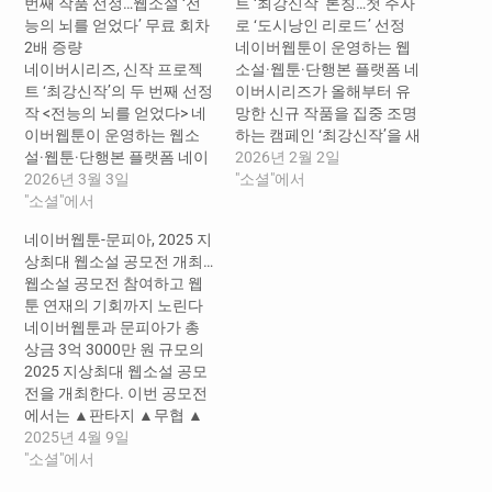
번째 작품 선정…웹소설 ‘전
트 ‘최강신작’ 론칭…첫 주자
능의 뇌를 얻었다’ 무료 회차
로 ‘도시낭인 리로드’ 선정
2배 증량
네이버웹툰이 운영하는 웹
네이버시리즈, 신작 프로젝
소설·웹툰·단행본 플랫폼 네
트 ‘최강신작’의 두 번째 선정
이버시리즈가 올해부터 유
작 <전능의 뇌를 얻었다> 네
망한 신규 작품을 집중 조명
이버웹툰이 운영하는 웹소
하는 캠페인 ‘최강신작’을 새
설·웹툰·단행본 플랫폼 네이
롭게 선보인다. 그 첫 번째
2026년 2월 2일
버시리즈가 신규 유망작 발
2026년 3월 3일
주인공으로는 누적 다운로
"소셜"에서
굴 프로젝트 ‘최강신작’의 두
"소셜"에서
드 수 1억 회를 돌파한 인기
번째 작품으로 몽쉐르 작가
작 <일타강사 백사부> 간짜
네이버웹툰-문피아, 2025 지
의 웹소설 <전능의 뇌를 얻
장 작가의 신작 웹소설 <도
상최대 웹소설 공모전 개최…
었다>를 선정하고 캠페인을
시낭인 리로드>가 선정되어
웹소설 공모전 참여하고 웹
진행한다. ​ ‘최강신작’은 네
3주간 독자들과 만난다. ​ ‘최
툰 연재의 기회까지 노린다
이버시리즈가 수많은 신규
강신작’은 네이버시리즈가
네이버웹툰과 문피아가 총
연재작 중 작품성과 대중성
수많은 신규 연재작 중, 우수
상금 3억 3000만 원 규모의
을 모두 갖춘 기대작을 엄선
한 작품성과 대중성을 갖춘
2025 지상최대 웹소설 공모
해 독자들에게 제안하는 캠
기대작을…
전을 개최한다. 이번 공모전
페인이다. 지난 2월…
에서는 ▲판타지 ▲무협 ▲
현대물 ▲스포츠 ▲대체역
2025년 4월 9일
사 등 다양한 장르의 웹소설
"소셜"에서
을 모집한다. 5월 8일부터 6