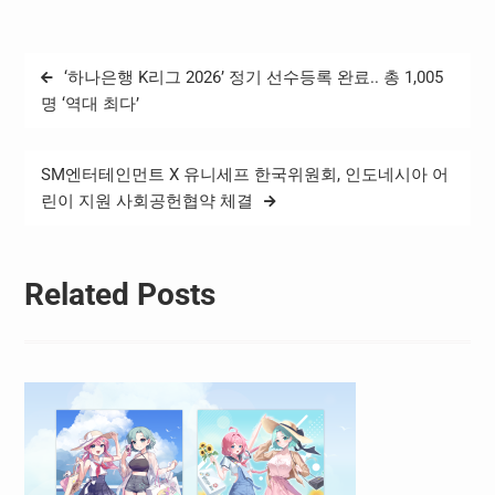
월 16일까지 작품들을 모집
해 심사를 진행하고 오는 7
월 17일 34개 수상작을 발표
글
‘하나은행 K리그 2026’ 정기 선수등록 완료.. 총 1,005
할 예정이다. 올해 수상작들
탐
은 문피아에서 선공개된 이
명 ‘역대 최다’
후 네이버시리즈에서 추가
색
로 공개될 뿐만 아니라…
SM엔터테인먼트 X 유니세프 한국위원회, 인도네시아 어
린이 지원 사회공헌협약 체결
Related Posts