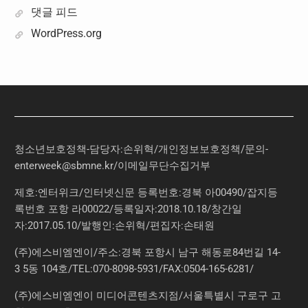
댓글 피드
WordPress.org
청소년보호정책-담당자:손위혁
/
개인정보보호정책
/
문의
-
enterweek@sbmne.kr
/이메일무단수집거부
제호:엔터위크/인터넷신문 등록번호:경북 아00490/잡지등
록번호 포항 라00022/등록일자:2018.10.18/창간일
자:2017.05.10/발행인:손위혁/편집자:손태원
(주)에스비엠엔이/주소:경북 포항시 남구 해동로84번길 14-
3 5동 104호/TEL:070-8098-5931/FAX:0504-165-6281/
(주)에스비엠엔이 미디어콘텐츠지점/서울특별시 구로구 고