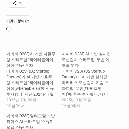
더
이것이 좋아요:
로
드
중...
네이버 D2SF, AI 기반 자율주
네이버 D2SF, AI 기반 실시간
행 스타트업 ‘웨어러블에이
모션캡처 스타트업 ‘무빈’에
아이’ 신규 투자
후속 투자
네이버 D2SF(D2 Startup
네이버 D2SF(D2 Startup
Factory)가 AI 기반 자율주
Factory)가 AI 기반 실시간
행 스타트업 ‘웨어러블에이
마커리스 모션캡처 기술 스
아이(whereable.ai)’에 신규
타트업 ‘무빈(대표 최별
투자했다. 지난 2024년 1월
이)’에 후속 투자했다. 네이
창업한 웨어러블에이아이의
2025년 2월 20일
버 D2SF는 예비창업단계에
2025년 3월 20일
첫 투자 유치로, 이번 시드 라
"소셜"에서
서 무빈을 발굴해 23년 시드
"소셜"에서
운드는 쿼드벤처스가 리드
투자했고, 지금까지의 제품
네이버 D2SF, 멀티모달 기반
하고 네이버 D2SF와 포스텍
개발 성과 및 향후 성장성에
커머스 AI 스타트업 ‘스튜디
홀딩스가 참여하는 형태로
주목해 후속 투자를 단행했
오랩’ 신규 투자
진행됐다. 웨어러블에이아
다. 무빈의 이번 Pre-A 라운