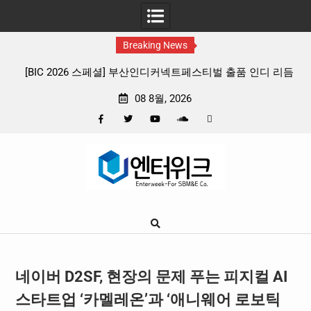
Breaking News
디 리듬
판타지 케이팝 애니메이션 ‘고스트밴드’ 8월 26일(수) 개봉
확정, 소울 충만한 메인 포스터 & 메인 예고편 공개
08 8월, 2026
Facebook
Twitter
YouTube
Plus
Pinterest
Skip
Google
to
content
네이버 D2SF, 현장의 문제 푸는 피지컬 AI
스타트업 ‘카멜레온’과 ‘애니웨어 로보틱