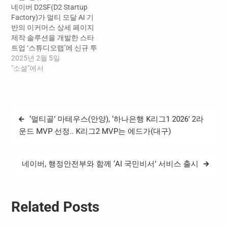
네이버 D2SF(D2 Startup
이(대표 백두산)는 자기 지
드는 에이티넘인베스트먼트
Factory)가 멀티 모달 AI 기
도 학습(Self-supervised
가 리드했고 네이버 D2SF, 크
반의 이커머스 상세 페이지
Learning)을 활용해 실시간
루캐피탈 등이 참여했다. ​ 무
제작 솔루션을 개발한 스타
도로 환경을 스스로 인식하
빈은 세계 최초로 LiDAR…
트업 ‘스튜디오랩’에 신규 투
고, 환경 변화 또한 스스로 학
자했다. 스튜디오랩의 이번
2025년 2월 5일
습·최적화하는 AI 기반의 자
프리시리즈A(pre-A) 투자유
"소셜"에서
율주행…
치금은 33억 원 규모로, SBI
인베스트먼트가 리드했다.
스튜디오랩(대표 강성훈)은
의류 특징을 면밀하게 분석
글
‘멀티골’ 마테우스(안양), ‘하나은행 K리그1 2026’ 2라
및 추출할 수 있는 패션 특화
탐
AI 모델을 자체 구축해, 이를
운드 MVP 선정.. K리그2 MVP는 에드가(대구)
기반으로 쇼핑몰 상세 페이
색
지를 생성하는 솔루션…
네이버, 행정안전부와 함께 ‘AI 국민비서’ 서비스 출시
Related Posts