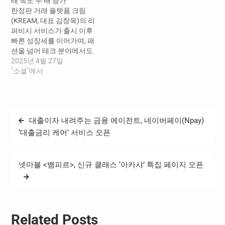
래 속도 두 배 증가
부터 13일까지의 거래액은
한 수요 속에서도 핑크·스카
한정판 거래 플랫폼 크림
전년 동기 대비 588% 증가했
이블루·베이지 등 과감한 색
(KREAM, 대표 김창욱)의 리
다. 보존 가치가 높은 하이엔
감과 독특한 소재를 입은 패
퍼비시 서비스가 출시 이후
드 브랜드를 중심으로…
딩의 거래량이 급증하고 있
빠른 성장세를 이어가며, 패
다. 실용성…
션을 넘어 테크 분야에서도
MZ 및 알파세대의 소비 트렌
2025년 4월 27일
드를 주도하고 있다. ​ 크림에
"소셜"에서
따르면, 2025년 1분기 기준
리퍼비시 카테고리의 거래
량은 직전 분기(24년 4분기)
대비 약 63% 증가했으며, 24
글
대출이자 내려주는 금융 에이전트, 네이버페이(Npay)
년 7월 론칭 이후 월 평균 순
탐
거래액(NMV, Net
‘대출금리 케어’ 서비스 오픈
Merchandise Value)은…
색
넷마블 <뱀피르>, 신규 클래스 ‘아카샤’ 특집 페이지 오픈
Related Posts