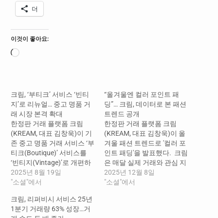
더
이것이 좋아요:
로
드
중...
크림, ‘부티크’ 서비스 ‘빈티
“올겨울엔 컬러 포인트 패
지’로 리뉴얼… 중고 명품 거
딩”… 크림, 데이터로 본 패션
래 시장 본격 확대
트렌드 공개
한정판 거래 플랫폼 크림
한정판 거래 플랫폼 크림
(KREAM, 대표 김창욱)이 기
(KREAM, 대표 김창욱)이 올
존 중고 명품 거래 서비스 ‘부
겨울 패션 트렌드로 '컬러 포
티크(Boutique)’ 서비스를
인트 패딩'을 발표했다. ​ 크림
‘빈티지(Vintage)’로 개편하
은 매달 실제 거래와 관심 지
고, 지난 1년간의 성과를 공
2025년 8월 19일
표를 분석한 패션 트렌드 리
2025년 12월 8일
개했다. ​ 크림이 2024년 8월
"소셜"에서
포트 '크것이 알고싶다(크
"소셜"에서
처음 선보인 중고 명품 거래
알)'을 발표하고 있다. 11월
크림, 리퍼비시 서비스 25년
서비스는 론칭 후 빠르게 성
크알 리포트에 따르면, 올겨
1분기 거래량 63% 성장…거
장하고 있으며, 올해 8월 1일
울은 무채색 아우터의 견고