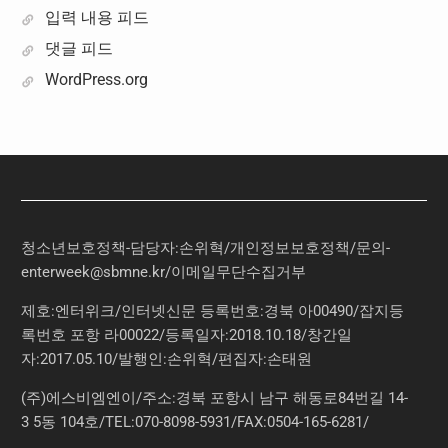
입력 내용 피드
댓글 피드
WordPress.org
청소년보호정책-담당자:손위혁
/
개인정보보호정책
/
문의
-
enterweek@sbmne.kr
/이메일무단수집거부
제호:엔터위크/인터넷신문 등록번호:경북 아00490/잡지등
록번호 포항 라00022/등록일자:2018.10.18/창간일
자:2017.05.10/발행인:손위혁/편집자:손태원
(주)에스비엠엔이/주소:경북 포항시 남구 해동로84번길 14-
3 5동 104호/TEL:070-8098-5931/FAX:0504-165-6281/