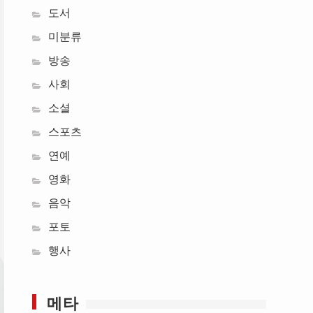
도서
미분류
방송
사회
소셜
스포츠
연예
영화
음악
포토
행사
메타