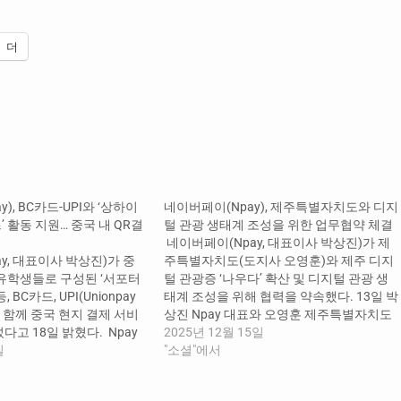
더
), BC카드-UPI와 ‘상하이
네이버페이(Npay), 제주특별자치도와 디지
 활동 지원… 중국 내 QR결
털 관광 생태계 조성을 위한 업무협약 체결
​ 네이버페이(Npay, 대표이사 박상진)가 제
y, 대표이사 박상진)가 중
주특별자치도(도지사 오영훈)와 제주 디지
 유학생들로 구성된 ‘서포터
털 관광증 ‘나우다’ 확산 및 디지털 관광 생
 BC카드, UPI(Unionpay
태계 조성을 위해 협력을 약속했다. 13일 박
al)와 함께 중국 현지 결제 서비
상진 Npay 대표와 오영훈 제주특별자치도
고 18일 밝혔다. ​ Npay
지사를 비롯한 ‘나우다’ 관련 기관 및 단체
2025년 12월 15일
 9월부터 BC카드 및 UPI와
일
대표들은 제주시 함덕해수욕장에서 개최된
"소셜"에서
롯한 해외 각지의 유니온페
‘나우다’ 10만 가입자 달성 기념 행사에 참
QR결제 서비스를 제공하고
여해, ‘나우다’의 확산과 제주도 내 디지털