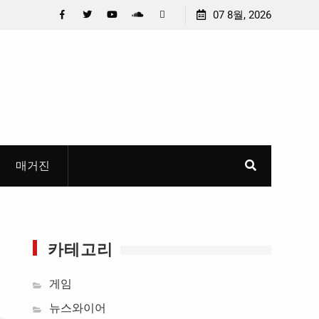
최종 6편 선정
중요 메일메일 제목정준호 의원, 축구협회 슬그
07 8월, 2026
들고 지운 ‘홍명보 특례’ 홍명보에 쏟아진 20년 
Facebook
Twitter
YouTube
Plus
Pinterest
혜
Google
매거진
카테고리
게임
뉴스와이어