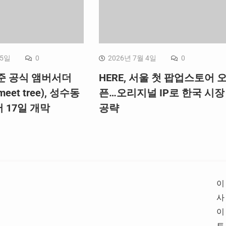
 5일
0
2026년 7월 4일
0
준 공식 앰버서더
HERE, 서울 첫 팝업스토어 
et tree), 성수동
픈…오리지널 IP로 한국 시장
 17일 개막
공략
이
사
이
트