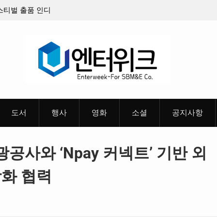
스트밴드’ 8월 26일(수)
충청 청소년이 만든 U대회 홍보 영상…
 포스터 & 메인 예고편 공
도서
행사
영화
소셜
공지사항
광공사와 ‘Npay 커넥트’ 기반 외
강화 협력