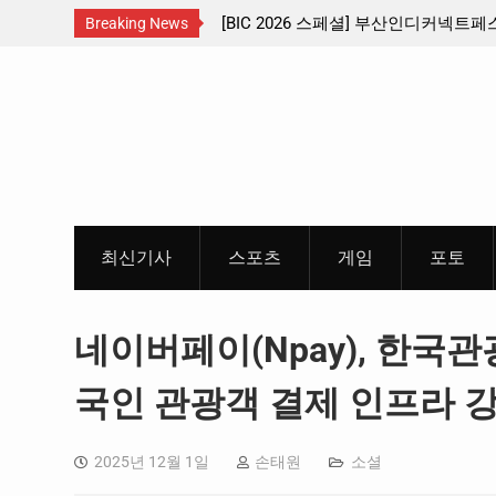
스페셜] 부산인디커넥트페스티벌 출품 인디
판타지 케이팝 애니메이션 ‘고
Breaking News
리뷰
개봉 확정, 소울 충만한 메인
Skip
개
to
content
최신기사
스포츠
게임
포토
네이버페이(Npay), 한국관
국인 관광객 결제 인프라 
2025년 12월 1일
손태원
소셜