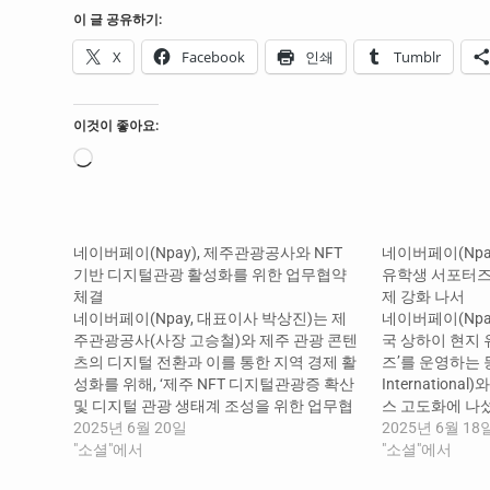
이 글 공유하기:
X
Facebook
인쇄
Tumblr
이것이 좋아요:
로
드
중...
네이버페이(Npay), 제주관광공사와 NFT
네이버페이(Npay
기반 디지털관광 활성화를 위한 업무협약
유학생 서포터즈’
체결
제 강화 나서
네이버페이(Npay, 대표이사 박상진)는 제
네이버페이(Npa
주관광공사(사장 고승철)와 제주 관광 콘텐
국 상하이 현지
츠의 디지털 전환과 이를 통한 지역 경제 활
즈’를 운영하는 등,
성화를 위해, ‘제주 NFT 디지털관광증 확산
Internation
및 디지털 관광 생태계 조성을 위한 업무협
스 고도화에 나섰다
약’을 체결했다고 20일 밝혔다. ​ 양측은 이
2025년 6월 20일
는 지난 2023년
2025년 6월 18
번 협약을 통해 오는 9월 NFT를 기반으로
"소셜"에서
함께 중국을 비
"소셜"에서
한 제주 디지털관광증인 ‘나우다(NOWDA)’
이 가맹점에서 