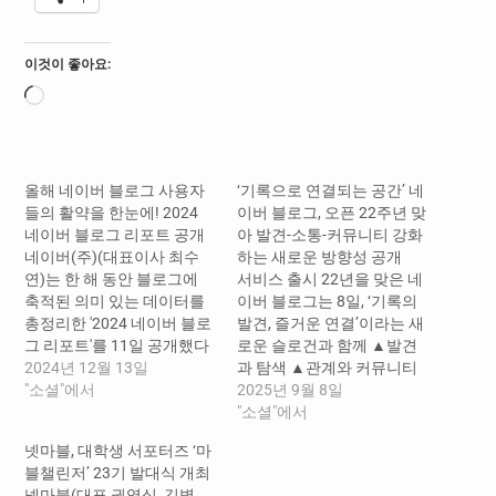
이것이 좋아요:
로
드
중...
올해 네이버 블로그 사용자
‘기록으로 연결되는 공간’ 네
들의 활약을 한눈에! 2024
이버 블로그, 오픈 22주년 맞
네이버 블로그 리포트 공개
아 발견-소통-커뮤니티 강화
네이버(주)(대표이사 최수
하는 새로운 방향성 공개
연)는 한 해 동안 블로그에
서비스 출시 22년을 맞은 네
축적된 의미 있는 데이터를
이버 블로그는 8일, ‘기록의
총정리한 '2024 네이버 블로
발견, 즐거운 연결’이라는 새
그 리포트'를 11일 공개했다
로운 슬로건과 함께 ▲발견
네이버는 2020년부터 매년
2024년 12월 13일
과 탐색 ▲관계와 커뮤니티
연말에 블로그 서비스의 다
"소셜"에서
강화를 중심으로 한 앞으로
2025년 9월 8일
양한 트렌드와 데이터를 담
의 방향성을 공개했다. [사
"소셜"에서
은 블로그 리포트를 공개하
진] 발견, 관계, 커뮤니티를
넷마블, 대학생 서포터즈 ‘마
고 있으며, 이번 리포트는
중심으로 한 넥스트 블로그
블챌린저’ 23기 발대식 개최
2023년 11월 1일부터 2024
방향성 ​ 네이버 블로그는
넷마블(대표 권영식, 김병