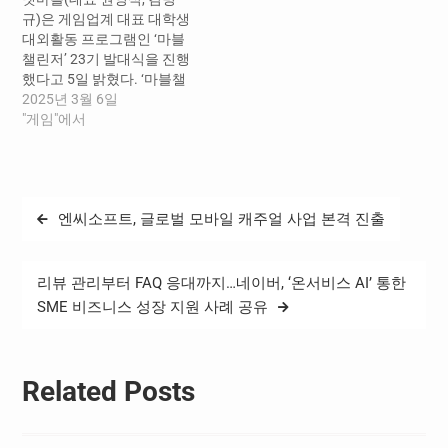
년 10월 31일까지의 데이터
2003년 출시 후 이용자가 진
규)은 게임업계 대표 대학생
를 분석했다. ​ 올해 네이버
솔하게 나다운 모습을 표현
대외활동 프로그램인 ‘마블
블로그에서는 214만 개의
하고, 일상을 기록할 수 있도
챌린저’ 23기 발대식을 진행
새로운 블로그가 생성되었
록 창작 생태계를…
했다고 5일 밝혔다. ‘마블챌
으며,…
린저’로 선발된 학생들은 오
2025년 3월 6일
는 8월까지 약 6개월 동안 ▲
"게임"에서
유튜브 등 뉴미디어 콘텐츠
제작 ▲‘마블챌린저’ 공식 네
이버 블로그 포스팅 작성 ▲
트렌드 리포트 분석 등 다양
글
엔씨소프트, 글로벌 모바일 캐주얼 사업 본격 진출
한 실무를 체험하게 된다. 또
탐
활동 기간 중 격주로 넷마블
사옥을 방문하여 아이디어
색
회의, 과제 발표, 피드백 과정
리뷰 관리부터 FAQ 응대까지…네이버, ‘온서비스 AI’ 통한
에 참여한다. 아울러 넷마블
SME 비즈니스 성장 지원 사례 공유
의 온·오프라인 행사를 직접
기획하고…
Related Posts