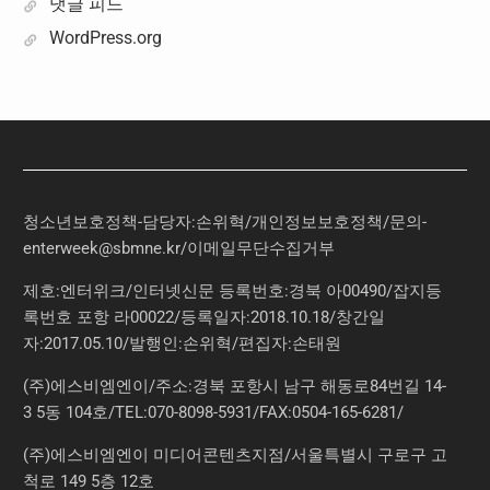
댓글 피드
WordPress.org
청소년보호정책-담당자:손위혁
/
개인정보보호정책
/
문의
-
enterweek@sbmne.kr
/이메일무단수집거부
제호:엔터위크/인터넷신문 등록번호:경북 아00490/잡지등
록번호 포항 라00022/등록일자:2018.10.18/창간일
자:2017.05.10/발행인:손위혁/편집자:손태원
(주)에스비엠엔이/주소:경북 포항시 남구 해동로84번길 14-
3 5동 104호/TEL:070-8098-5931/FAX:0504-165-6281/
(주)에스비엠엔이 미디어콘텐츠지점/서울특별시 구로구 고
척로 149 5층 12호