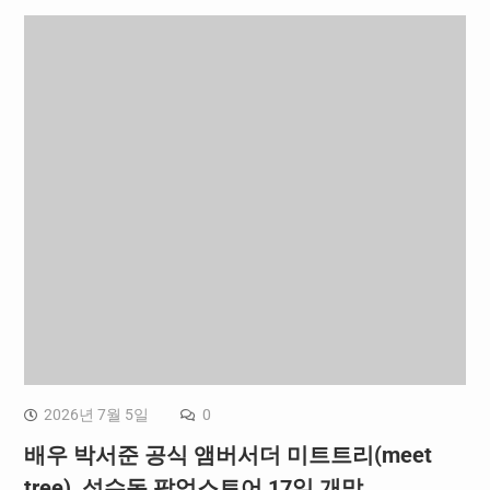
2026년 7월 5일
0
배우 박서준 공식 앰버서더 미트트리(meet
tree), 성수동 팝업스토어 17일 개막