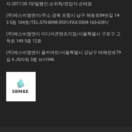
자:2017.05.10/발행인:손위혁/편집자:손태원
(주)에스비엠엔이/주소:경북 포항시 남구 해동로84번길 14-
3 5동 104호/TEL:070-8098-5931/FAX:0504-165-6281/
(주)에스비엠엔이 미디어콘텐츠지점/서울특별시 구로구 고
척로 149 5층 12호
(주)에스비엠엔이 올커넥트/서울특별시 강남구 테헤란로79
길 6 JS타워 3층 브이946