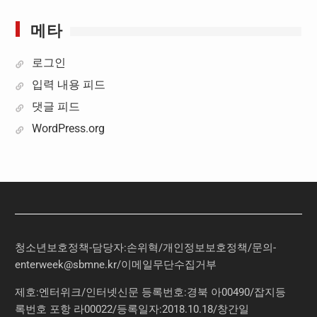
메타
로그인
입력 내용 피드
댓글 피드
WordPress.org
청소년보호정책-담당자:손위혁
/
개인정보보호정책
/
문의
-
enterweek@sbmne.kr
/이메일무단수집거부
제호:엔터위크/인터넷신문 등록번호:경북 아00490/잡지등
록번호 포항 라00022/등록일자:2018.10.18/창간일