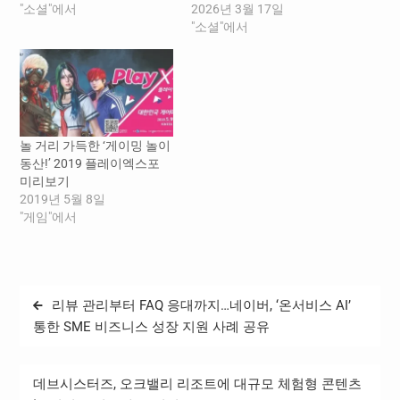
With)’는 네이버웹툰의 창작
"소셜"에서
는 지난 5일 선임된 김용수
2026년 3월 17일
생태계 지원 프로그램이다.
웹툰 엔터테인먼트 프레지
"소셜"에서
이번 팬미팅은 루즌아 작가
던트가 취임 후 처음으로 공
가 웹툰 ‘만남어플 중독’에서
식 석상에 참석해 창작자와
보여준 재치있는 독자 소통
함께 성장하는 플랫폼 생태
방식을 반영해 ‘팬싸움회’라
계의 중요성을 강조했다. 김
는 컨셉으로 기획되었다. 사
용수 웹툰 엔터테인먼트 프
전 신청을 통해 선발된 200
레지던트 ■ 5년간 창작자 수
놀 거리 가득한 ‘게이밍 놀이
여 명의 독자들은 작가와 작
익 4조 1,500억 원…
동산!’ 2019 플레이엑스포
품 비하인드 스토리를 공유
미리보기
하며…
2019년 5월 8일
"게임"에서
글
리뷰 관리부터 FAQ 응대까지…네이버, ‘온서비스 AI’
탐
통한 SME 비즈니스 성장 지원 사례 공유
색
데브시스터즈, 오크밸리 리조트에 대규모 체험형 콘텐츠