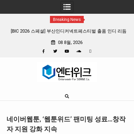
Breaking News
 리듬
판타지 케이팝 애니메이션 ‘고스트밴드’ 8월 26일(수) 개봉
확정, 소울 충만한 메인 포스터 & 메인 예고편 공개
08 8월, 2026
Facebook
Twitter
YouTube
Plus
Pinterest
Skip
Google
to
content
네이버웹툰, ‘웹툰위드’ 팬미팅 성료…창작
자 지원 강화 지속