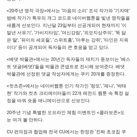
<20주년 명작 극장>에서는 ‘마음의 소리’ 조석 작가와 ‘기자매’
범배 작가가 특유의 개그 코드로 네이버웹툰을 빛낸 명작들을
새롭게 선보인다. 지난달 23일부터 선공개되어 현재까지 ‘이
말년 서유기’, ‘가비지타임’, ‘여신강림’, ‘외모지상주의’, ‘똑 닮
은 딸’, ‘유미의 세포들’, ‘스위트홈’, ‘마루는 강쥐’, ‘타인은 지옥
이다’ 등이 공개되어 독자들의 큰 호응을 얻고 있다.
<베댓 박물관>에서는 20년간 독자들의 재치가 돋보이는 ‘베스
트 댓글(베댓)’들을 박물관 콘셉트로 전시해 보여준다. 베댓
박물관에 선정된 댓글 작성자에게는 쿠키 20개를 증정한다.
<컷츠존>에서는 네이버웹툰 인기 작가인 ‘랑또’, ‘제나’, ‘박태
현’ 작가와 컷츠 크리에이터들이 22개 레전드 웹툰 속 특정 설
정을 바꿔 숏폼 애니메이션으로 선보인다.
20주년 기념 특별한 오프라인 체험 이벤트인 <콜라보존>도
눈 여겨 볼 만하다.
CU 편의점과 협업해 전국 CU에서는 한정판 ‘진짜 초코칩 쿠