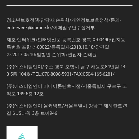
청소년보호정책-담당자:손위혁
/
개인정보보호정책
/
문의
-
enterweek@sbmne.kr
/이메일무단수집거부
제호:엔터위크/인터넷신문 등록번호:경북 아00490/잡지등
록번호 포항 라00022/등록일자:2018.10.18/창간일
자:2017.05.10/발행인:손위혁/편집자:손태원
(주)에스비엠엔이/주소:경북 포항시 남구 해동로84번길 14-
3 5동 104호/TEL:070-8098-5931/FAX:0504-165-6281/
(주)에스비엠엔이 미디어콘텐츠지점/서울특별시 구로구 고
척로 149 5층 12호
(주)에스비엠엔이 올커넥트/서울특별시 강남구 테헤란로79
길 6 JS타워 3층 브이946