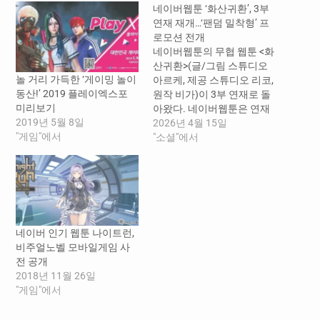
네이버웹툰 ‘화산귀환’, 3부
연재 재개…‘팬덤 밀착형’ 프
로모션 전개
네이버웹툰의 무협 웹툰 <화
산귀환>(글/그림 스튜디오
놀 거리 가득한 ‘게이밍 놀이
아르케, 제공 스튜디오 리코,
동산!’ 2019 플레이엑스포
원작 비가)이 3부 연재로 돌
미리보기
아왔다. 네이버웹툰은 연재
2019년 5월 8일
재개에 맞춰 독자들이 작품
2026년 4월 15일
"게임"에서
속 세계관을 일상에서 경험
"소셜"에서
할 수 있도록 온·오프라인 전
반에 걸친 프로모션을 전개
한다. ​ 먼저 네이버웹툰 앱에
서는 독자의 몰입을 극대화
할 참여형 이벤트를 선보인
다. 앱 검색창에 작품 관련
네이버 인기 웹툰 나이트런,
주요 키워드를 입력하면 특
비주얼노벨 모바일게임 사
별한 시각…
전 공개
2018년 11월 26일
"게임"에서