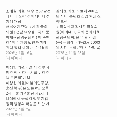
중...
조계원 의원, ‘여수 관광 발전
김재원 의원 ‘K-컬처 300조
과 미래 전략’ 정책세미나 성
원 시대, 콘텐츠 산업 혁신 전
황리 개최
략 모색’
더불어민주당 조계원 국회
조국혁신당 김재원 국회의
의원 ( 전남 여수을 · 국회 문
원(비례대표, 국회 문화체육
화체육관광위원회 ) 이 주최
관광위원회)은 11월 28일
한 ‘ 여수 관광 발전과 미래
(금) 국회에서 ‘K-컬처 300조
전략 정책 세미나 ’ 가 16 일
원 시대, 문화콘텐츠 산업 육
오후 3 시 , 여수세계박람회
2026년 1월 16일
성을 위한 정책토론회’를 개
2025년 11월 28일
장 컨퍼런스홀에서 300 여
"사회"에서
최했다. 이번 토론회는 김재
"사회"에서
명이 참석한 가운데 성황리
원 의원을 비롯해 문화체육
이상헌 의원, 8일 ‘새 정부 게
에 개최됐다 . 이번 세미나는
관광부, 한국콘텐츠진흥원
임 정책 방향 논의를 위한 정
여수가 보유한 해양 · 섬 관
등 관계부처 및 유관기관, 산
책 토론회’ 개최
광 자원과 MICE 관광의 전략
업계ㆍ학계 전문가 등이 참
이상헌 의원(더불어민주당,
적…
석했다. 참석자들은 우리나
울산 북구)은 오는 8일 오후
라 문화기술 R&D의 현황을
2시 국회의원회관 제2세미
점검하고, 콘텐츠 산업기술
나실에서 윤석열 정부 게임
패러다임의 변화와 주요 성
정책 방향의 확립을 위한 ‘새
과, 지속 성장을 위한 R&D 전
정부 게임 정책 방향 논의를
2022년 6월 2일
략 및…
위한 국회 정책토론회’를 개
"사회"에서