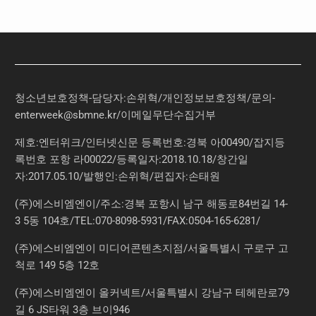
청소년보호정책-담당자:손위혁
/
개인정보보호정책
/
문의
-
enterweek@sbmne.kr
/이메일무단수집거부
제호:엔터위크/인터넷신문 등록번호:경북 아00490/잡지등
록번호 포항 라00022/등록일자:2018.10.18/창간일
자:2017.05.10/발행인:손위혁/편집자:손태원
(주)에스비엠엔이/주소:경북 포항시 남구 해동로84번길 14-
3 5동 104호/TEL:070-8098-5931/FAX:0504-165-6281/
(주)에스비엠엔이 미디어콘텐츠지점/서울특별시 구로구 고
척로 149 5층 12호
(주)에스비엠엔이 올커넥트/서울특별시 강남구 테헤란로79
길 6 JS타워 3층 브이946