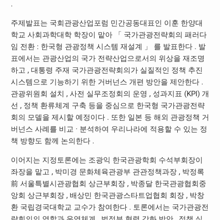
.
주제발표는 국회관광산업포럼 민간공동대표인 이훈 한양대
학교 사회과학대학 학장이 맡아 「 국가관광전략회의 패러다
임 전환 : 한국형 관광정책 시스템 재설계 」 를 발표한다 . 발
표에서는 관광산업의 국가 전략산업으로서의 위상을 재조명
하고 , 대통령 주재 국가관광전략회의가 실질적인 정책 추진
시스템으로 기능하기 위한 거버넌스 개편 방안을 제안한다 .
관광위원회 설치 , 사전 실무조정회의 운영 , 성과지표 (KPI) 개
선 , 정책 환류체계 구축 등을 중심으로 한국형 국가관광전략
회의 모델을 제시할 예정이다 . 또한 일본 등 해외 관광정책 거
버넌스 사례를 비교 · 분석하여 우리나라에 적용할 수 있는 정
책 방향도 함께 논의한다 .
이어지는 지정토론에는 조광익 한국관광학회 수석부회장이
좌장을 맡고 , 박미경 문화체육관광부 관관정책과장 , 박정록
前 서울특별시관광협회 상근부회장 , 박종달 한국관광협회중
앙회 상근부회장 , 배상민 한국관광스타트업협회 회장 , 박창
환 국립경국대학교 교수가 참여한다 . 토론에서는 국가관광전
략회의의 역할과 운영체계 , 범정부 협력 강화 방안 , 정책 실