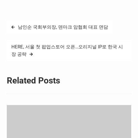
최한다. 이번 토론회는 이상
헌 의원과 윤상현 의원(국민
의힘), 콘텐츠미래융합포럼,
한국게임학회가 공동주최하
글
남인순 국회부의장, 덴마크 암협회 대표 면담
고 문화체육관광부와 한국
탐
콘텐츠진흥원, 게임물관리
위원회가 후원한다. 이날 토
색
론회는 현재 게임산업에 산
HERE, 서울 첫 팝업스토어 오픈…오리지널 IP로 한국 시
적한 현안과 윤석열 정부의
장 공략
게임 정책에…
Related Posts