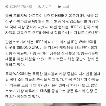
2026년 7월 4일
손위혁
소셜
중국 오리지널 아트토이 브랜드
HERE
기몽도가
3
일 서울 용
산구 아이파크몰
6
층에서 한국 첫 공식 팝업스토어를 개장하
며 국내 시장 공략에 나섰다
.
이번 행사는
HERE
가 한국 소비
자들과 처음으로 오프라인에서 직접 만나는 자리로 마련됐다
.
팝업스토어에서는
HERE
의 대표 오리지널
IP
인
WAKUKU
를
비롯해
SIINONO, ZIYULI
등 다양한 캐릭터를 선보였다
.
봉제
인형과 피규어
,
키링 등 여러 상품을 전시했으며
,
방문객들이
제품을 직접 체험할 수 있도록 포토존과 체험 공간도 함께 운
영하고 있다
.
특히
WAKUKU
는 독특한 컬러감과 키링 중심의 디자인을 앞세
워 국내 소비자들의 관심을 받고 있다
.
한국 연예인과 아이돌
이 착용한 모습이 알려지면서 온라인에서 화제가 됐고
,
팝업
스토어 개장 이후에도
SNS
를 중심으로 방문 후기와 인증 콘
텐츠가 이어지고 있다
.