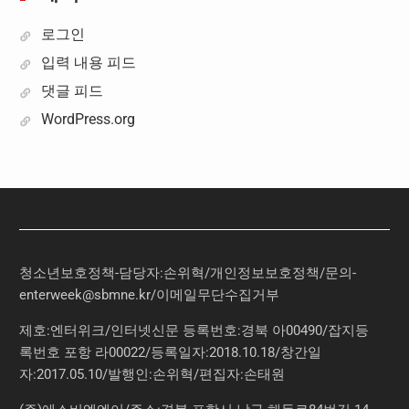
로그인
입력 내용 피드
댓글 피드
WordPress.org
청소년보호정책-담당자:손위혁
/
개인정보보호정책
/
문의
-
enterweek@sbmne.kr
/이메일무단수집거부
제호:엔터위크/인터넷신문 등록번호:경북 아00490/잡지등
록번호 포항 라00022/등록일자:2018.10.18/창간일
자:2017.05.10/발행인:손위혁/편집자:손태원