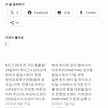
이 글 공유하기:
X
Facebook
인쇄
Tumblr
더
이것이 좋아요:
로
드
중...
K리그 26개 전 구단 총출동!
배우 박서준 공식 앰버서더
24일부터 ‘K리그 x 산리오캐
미트트리(meet tree), 성수동
릭터즈 팝업스토어’ 운영
팝업스토어 17일 개막
한국프로축구연맹(총재 권
일본 현지 뷰티 및 라이프스
오갑, 이하 ‘연맹’)과 ㈜무신
타일 시장에서 뜨거운 인기
사(대표이사 조만호, 박준모,
를 얻으며 품절 대란을 일으
이하 무신사), ㈜산리오코리
킨 친환경 브랜드 ‘미트트리
아(대표이사 오츠카 야스유
(meet tree)’가 한국 상륙 소
키, 이하 산리오)가 ‘K리그 ×
2025년 4월 19일
식과 함께 배우 박서준을 공
2026년 7월 5일