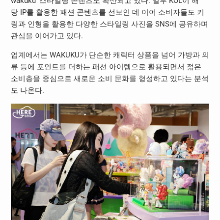
wakuku’
스타일링 콘텐츠도 확산되고 있다
.
일부
KOL
이 해
당
IP
를 활용한 패션 콘텐츠를 선보인 데 이어 소비자들도 키
링과 인형을 활용한 다양한 스타일링 사진을
SNS
에 공유하며
관심을 이어가고 있다
.
업계에서는
WAKUKU
가 단순한 캐릭터 상품을 넘어 가방과 의
류 등에 포인트를 더하는 패션 아이템으로 활용되면서 젊은
소비층을 중심으로 새로운 소비 문화를 형성하고 있다는 분석
도 나온다
.