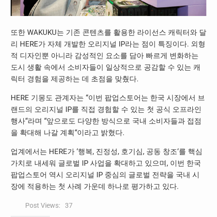
또한
WAKUKU
는 기존 콘텐츠를 활용한 라이선스 캐릭터와 달
리
HERE
가 자체 개발한 오리지널
IP
라는 점이 특징이다
.
외형
적 디자인뿐 아니라 감성적인 요소를 담아 빠르게 변화하는
도시 생활 속에서 소비자들이 일상적으로 공감할 수 있는 캐
릭터 경험을 제공하는 데 초점을 맞췄다
.
HERE
기몽도 관계자는
“
이번 팝업스토어는 한국 시장에서 브
랜드의 오리지널
IP
를 직접 경험할 수 있는 첫 공식 오프라인
행사
“
라며
“
앞으로도 다양한 방식으로 국내 소비자들과 접점
을 확대해 나갈 계획
“
이라고 밝혔다
.
업계에서는
HERE
가
‘
행복
,
진정성
,
호기심
,
공동 창조
‘
를 핵심
가치로 내세워 글로벌
IP
사업을 확대하고 있으며
,
이번 한국
팝업스토어 역시 오리지널
IP
중심의 글로벌 전략을 국내 시
장에 적용하는 첫 사례 가운데 하나로 평가하고 있다
.
Post Views:
37