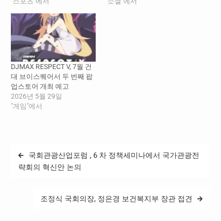
산리오캐릭터즈 팝업스토
"스포츠"에서
식 앰버서더로 발탁했다고
"소셜"에서
어’를 연다. 연맹은 지난해
밝혔다. 미트트리는 오는 7
연말부터 무신사 플레이어
월 17일 공식 온라인 자사몰
와 마케팅 및 콘텐츠에 대한
(D2C) 전격 론칭과 동시에
협업을 논의했다. 그 결과 이
서울 성수동에서 박서준과
번 팝업스토어는 무신사 플
함께하는 특별한 오프라인
레이어가 국내 프로 스포츠
팝업 스토어를 오픈하며 본
DJMAX RESPECT V, 7월 건
단체와 협업하는 ‘고 팀 무신
격적인 한국 공략에 나선다.
대 브이스퀘어서 두 번째 팝
사(GO TEAM MUSINSA)’ 캠
‘미트트리’는…
업스토어 개최 예고
페인의 일환으로 진행된다.
2026년 5월 29일
‘K리그…
"게임"에서
글
국회관광산업포럼 , 6 차 정책세미나에서 국가관광전
탐
략회의 혁신안 논의
색
조정식 국회의장, 정은경 보건복지부 장관 접견