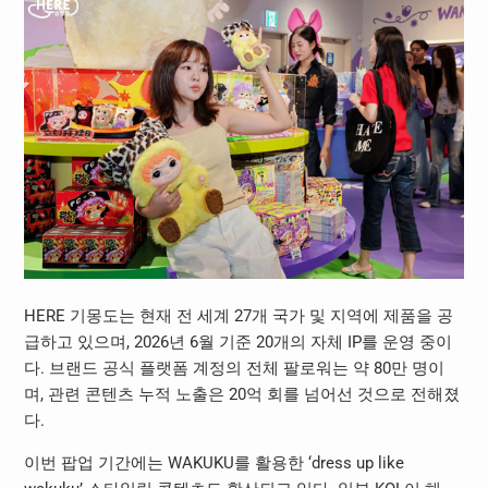
HERE
기몽도는 현재 전 세계
27
개 국가 및 지역에 제품을 공
급하고 있으며
, 2026
년
6
월 기준
20
개의 자체
IP
를 운영 중이
다
.
브랜드 공식 플랫폼 계정의 전체 팔로워는 약
80
만 명이
며
,
관련 콘텐츠 누적 노출은
20
억 회를 넘어선 것으로 전해졌
다
.
이번 팝업 기간에는
WAKUKU
를 활용한
‘dress up like