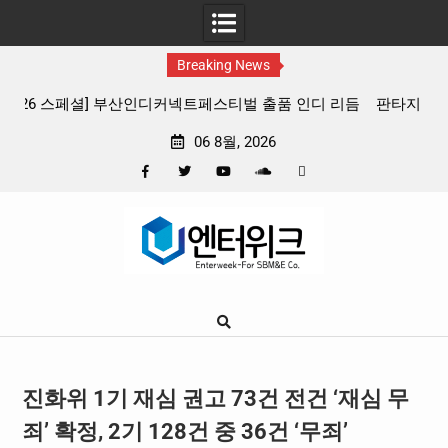
Breaking News
 리듬
판타지 케이팝 애니메이션 ‘고스트밴드’ 8월 26일(수) 개봉
확정, 소울 충만한 메인 포스터 & 메인 예고편 공개
06 8월, 2026
Facebook
Twitter
YouTube
Plus
Pinterest
Skip
Google
to
content
진화위 1기 재심 권고 73건 전건 ‘재심 무
죄’ 확정, 2기 128건 중 36건 ‘무죄’