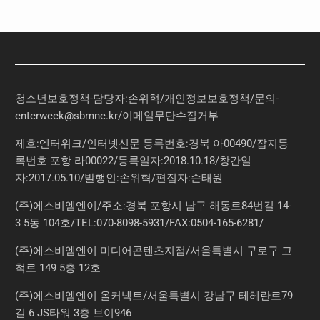
청소년보호정책-담당자:손위혁
/
개인정보보호정책
/
문의
-
enterweek@sbmne.kr
/이메일무단수집거부
제호:엔터위크/인터넷신문 등록번호:경북 아00490/잡지등
록번호 포항 라00022/등록일자:2018.10.18/창간일
자:2017.05.10/발행인:손위혁/편집자:손태원
(주)에스비엠엔이/주소:경북 포항시 남구 해동로84번길 14-
3 5동 104호/TEL:070-8098-5931/FAX:0504-165-6281/
(주)에스비엠엔이 미디어콘텐츠지점/서울특별시 구로구 고
척로 149 5층 12호
(주)에스비엠엔이 올커넥트/서울특별시 강남구 테헤란로79
길 6 JS타워 3층 브이946