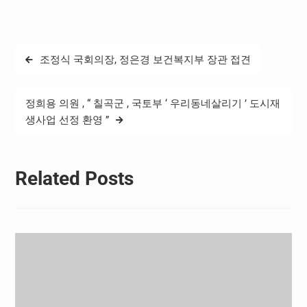
가’ 등급 재결정을 내렸다고
구 및…
5월 20일(화)에 발표하였다.
게임위는 게임이용자협회가
제출한 ‘발라트로 게임물의
글
조정식 국회의장, 정은경 보건복지부 장관 접견
청소년이용불가 등급분류결
탐
정 철회 및 재심의 요청’ 청원
건에 대하여 △외부전문가
색
등이 참여하여 열린, 2차례
정희용 의원 , “ 칠곡군 , 국토부 ‘ 우리동네살리기 ’ 도시재
의 ‘청원심사회의’와 △‘발라
생사업 선정 환영 ”
트로’게임에 대한 2차례의…
Related Posts