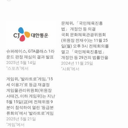
드
중...
문체위, 「국민체육진흥
법」 개정안 등 의결
국회 문화체육관광위원회
(위원장 전재수)는 11월 25
일(월) 오후 3시 전체회의를
슈퍼레이스, GTA클래스 1라
열고 「국민체육진흥법」
운드 판정 재심의 결과 발표
개정안 등 29건의 법률안을
2025년 5월 14일
의결하였다. 오늘 의결된 법
2024년 11월 25일
"스포츠"에서
률안의 내용은 다음과 같다.
"사회"에서
먼저, 「국민체육진흥법 일
게임위, ‘발라트로’게임, ‘15
부개정법률안(대안)」은 최
세 이용가’로 등급 재결정
근 불거진 개별 체육단체들
게임물관리위원회(위원장
의 각종 논란과 관련하여 문
서태건, 이하 게임위)는 지난
화체육관광부장관 및 스포
5월 15일(금)에 전체위원 9
츠윤리센터의 관리·감독 권
분이 참석하여 열린 ‘등급분
한을 강화하려는 것으로, ▲
류회의’에서 ‘발라트로’게임
개별 체육단체에 대한 현행
에 대한 재심의 안건에 대하
2025년 5월 21일
의 징계요구 외에도 권고·시
여 심사숙고 끝에 ‘15세 이용
"게임"에서
정명령 등 조치요구, 보완요