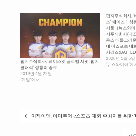
중...
펍지주식회사, 
즈’ 페이즈 1 
서울--(뉴스와이어)
지주식회사(대표
운스 배틀그라운
내 이스포츠 대
시리즈(BATTLEG
SERIES, 이하 
2020년 5월 6일
펍지주식회사, ‘페이스잇 글로벌 서밋: 펍지
종료했다고 밝혔다
"뉴스와이어"에
클래식’ 성황리 종료
라운드 프로팀이 
2019년 4월 22일
상금 2500만원
"게임"에서
대회다. 페이즈 1
까지 5주간 매
으며…
글
이제이엔, 아마추어 e스포츠 대회 주최자를 위한 
탐