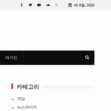
 U대회 홍보 영상…최종 6편 선정
중요 메일메일 제목정준호 의
06 8월, 2026
들고 지운 ‘홍명보 특례’ 홍명
Facebook
Twitter
YouTube
Plus
Pinterest
혜
Google
매거진
카테고리
게임
뉴스와이어