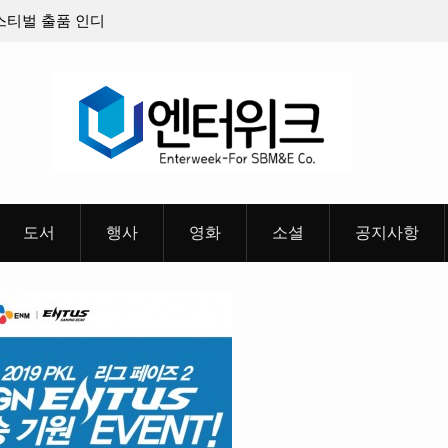
이팝 애니메이션 ‘고스트밴드’ 8월 26일(수)
충청 청소년이 만든
정, 소울 충만한 메인 포스터 & 메인 예고편 공
도서
행사
영화
소셜
공지사항