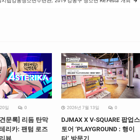
시립강동청소년수련관, ‘2019 강동구 청소년 Re:Festa’ 개최
 20일
0
2026년 7월 13일
0
견문록] 리듬 탄막
DJMAX X V-SQUARE 팝업스
테리카: 팬텀 로즈
토어 ‘PLAYGROUND : 행이
 리뷰
터’ 방문기