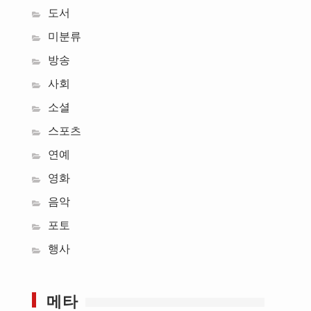
도서
미분류
방송
사회
소셜
스포츠
연예
영화
음악
포토
행사
메타