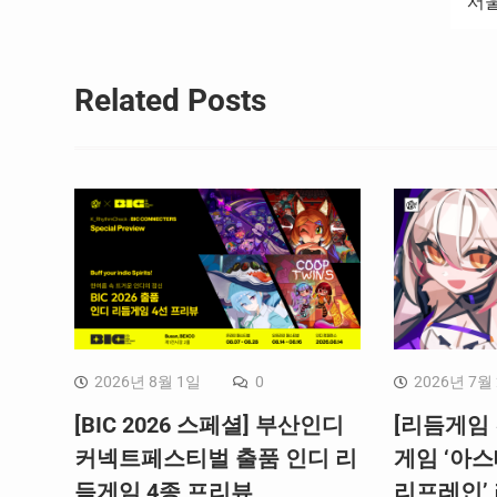
서울
색
Related Posts
2026년 8월 1일
0
2026년 7월
[BIC 2026 스페셜] 부산인디
[리듬게임 
커넥트페스티벌 출품 인디 리
게임 ‘아스
듬게임 4종 프리뷰
리프레인’