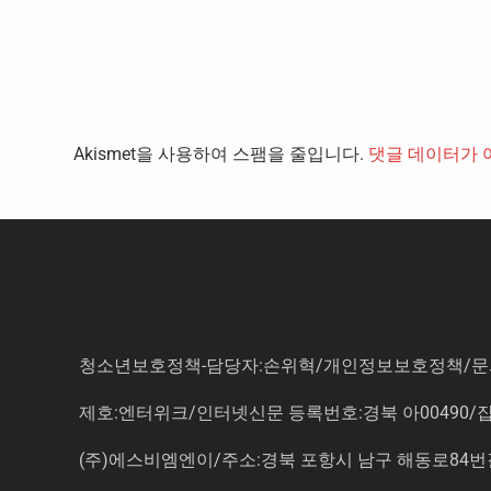
Akismet을 사용하여 스팸을 줄입니다.
댓글 데이터가 
청소년보호정책-담당자:손위혁
/
개인정보보호정책
/
문
제호:엔터위크/인터넷신문 등록번호:경북 아00490/잡지등
(주)에스비엠엔이/주소:경북 포항시 남구 해동로84번길 14-3 5