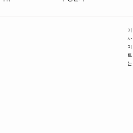
이
사
이
트
는