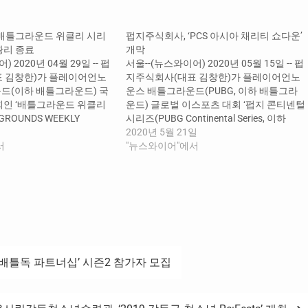
‘배틀그라운드 위클리 시리
펍지주식회사, ‘PCS 아시아 채리티 쇼다운’
성황리 종료
개막
 2020년 04월 29일 -- 펍
서울--(뉴스와이어) 2020년 05월 15일 -- 펍
 김창한)가 플레이어언노
지주식회사(대표 김창한)가 플레이어언노
드(이하 배틀그라운드) 국
운스 배틀그라운드(PUBG, 이하 배틀그라
회인 ‘배틀그라운드 위클리
운드) 글로벌 이스포츠 대회 ‘펍지 콘티넨털
ROUNDS WEEKLY
시리즈(PUBG Continental Series, 이하
BWS)’ 페이즈 1을 성황리에
PCS) 아시아 채리티 쇼다운(Charity
2020년 5월 21일
. BWS는 16개의 배틀그
서
Showdown)’의 개막을 알렸다. 2020년 첫
"뉴스와이어"에서
매주 상금 500만원씩 총
글로벌 배틀그라운드 이스포츠 대회인 PCS
을 놓고 주별 우승팀을 가린
채리티 쇼다운은 코로나19 극복을 기원하
은 3월 31일부터 4월 28일
는 자선 이벤트 초청전이다. 아시아 권역은
주 화요일 온라인으로 진행했
한국을 포함한 일본, 중국, 차이니즈 타이베
이에서…
‘배틀독 파트너십’ 시즌2 참가자 모집