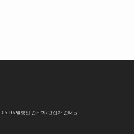
7.05.10/발행인:손위혁/편집자:손태원