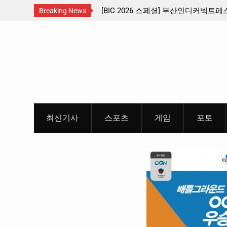
[BIC 2026 스페셜] 부산인디커넥트페스티벌 출품 인디
판타지 케
Breaking News
리듬게임 4종 프리뷰
개봉 확
Skip
개
to
content
최신기사
스포츠
게임
포토