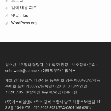
입력 내용 피드
댓글 피드
WordPress.org
청소년보호정책-담당자:손위혁
/
개인정보보호정책
/
문의
-
enterweek@sbmne.kr
/이메일무단수집거부
제호:엔터위크/인터넷신문 등록번호:경북 아00490/잡지등
록번호 포항 라00022/등록일자:2018.10.18/창간일
자:2017.05.10/발행인:손위혁/편집자:손태원
(주)에스비엠엔이/주소:경북 포항시 남구 해동로84번길 14-
3 5동 104호/TEL:070-8098-5931/FAX:0504-165-6281/