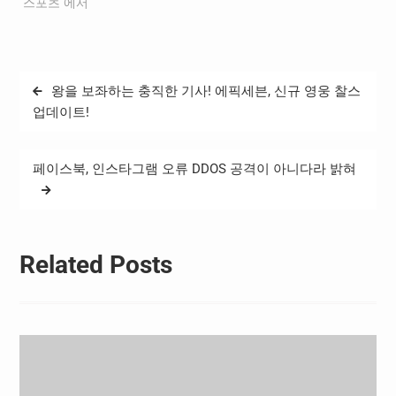
"스포츠"에서
기는 10월 6일(일) 오후 3시
포항스틸야드에서 개최된
다.
글
왕을 보좌하는 충직한 기사! 에픽세븐, 신규 영웅 찰스
탐
업데이트!
색
페이스북, 인스타그램 오류 DDOS 공격이 아니다라 밝혀
Related Posts