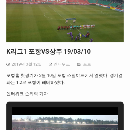
K리그1 포항VS상주 19/03/10
2019년 3월 12일
엔터위크
포토
포항홈 첫경기가 3월 10일 포항 스틸야드에서 열렸다. 경기결
과는 1:2로 포항이 패베하였다.
엔터위크 손위혁 기자