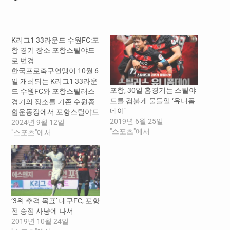
드
중...
K리그1 33라운드 수원FC:포
항 경기 장소 포항스틸야드
로 변경
한국프로축구연맹이 10월 6
일 개최되는 K리그1 33라운
포항, 30일 홈경기는 스틸야
드 수원FC와 포항스틸러스
드를 검붉게 물들일 ‘유니폼
경기의 장소를 기존 수원종
데이’
합운동장에서 포항스틸야드
2019년 6월 25일
로 변경한다고 알렸다. 이
2024년 9월 12일
"스포츠"에서
는 10월 6일 수원종합운동
"스포츠"에서
장에서 열릴 예정인 ‘2024년
정조대왕 능행차 공동재
현’ 행사로 인해 경기장 사용
이 불가하기 때문이다. 이에
수원FC는 상대 팀 포항의 동
의를 얻어 연맹에 경기장 변
‘3위 추격 목표’ 대구FC, 포항
경을 요청했고, 연맹은 이를
전 승점 사냥에 나서
승인했다. 이에 따라 K리그1
2019년 10월 24일
33라운드 수원FC와 포항 경