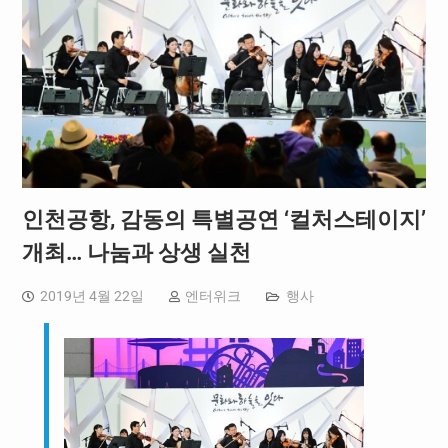
인천공항, 감동의 특별공연 ‘컬처스테이지’
개최… 나눔과 상생 실천
2019년 4월 22일
엔터위크
행사