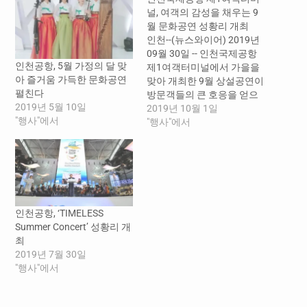
널, 여객의 감성을 채우는 9
월 문화공연 성황리 개최
인천--(뉴스와이어) 2019년
09월 30일 -- 인천국제공항
인천공항, 5월 가정의 달 맞
제1여객터미널에서 가을을
아 즐거움 가득한 문화공연
맞아 개최한 9월 상설공연이
펼친다
방문객들의 큰 호응을 얻으
2019년 5월 10일
며 성공리에 마무리됐다. 추
2019년 10월 1일
"행사"에서
석을 맞아 준비된 3일간의
"행사"에서
특별 문화행사 ‘인천공항 한
가위 문화 한마당’에서는 청
춘과 전통을 잇는 활력 넘치
는 문화 공연이 펼쳐졌다. 판
소리를 비롯해 부채춤, 장구
춤 등 전통무용공연과 한국
인천공항, ‘TIMELESS
전통 금박문양 책갈피 만들
Summer Concert’ 성황리 개
기 체험프로그램도 마련돼
최
공항을…
2019년 7월 30일
"행사"에서