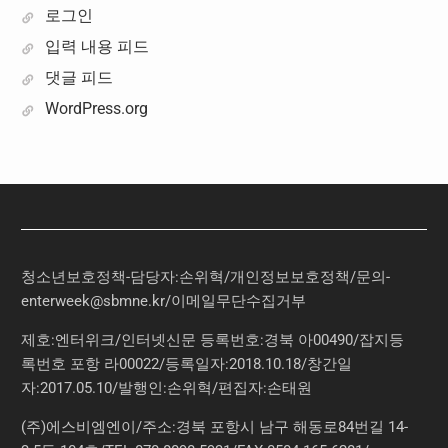
로그인
입력 내용 피드
댓글 피드
WordPress.org
청소년보호정책-담당자:손위혁
/
개인정보보호정책
/
문의
-
enterweek@sbmne.kr
/이메일무단수집거부
제호:엔터위크/인터넷신문 등록번호:경북 아00490/잡지등
록번호 포항 라00022/등록일자:2018.10.18/창간일
자:2017.05.10/발행인:손위혁/편집자:손태원
(주)에스비엠엔이/주소:경북 포항시 남구 해동로84번길 14-