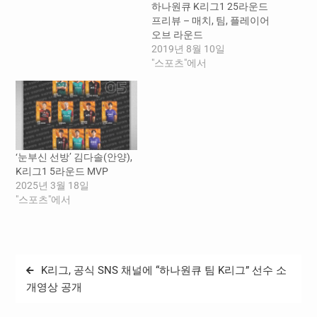
하나원큐 K리그1 25라운드
프리뷰 – 매치, 팀, 플레이어
오브 라운드
2019년 8월 10일
"스포츠"에서
‘눈부신 선방’ 김다솔(안양),
K리그1 5라운드 MVP
2025년 3월 18일
"스포츠"에서
글
K리그, 공식 SNS 채널에 “하나원큐 팀 K리그” 선수 소
탐
개영상 공개
색