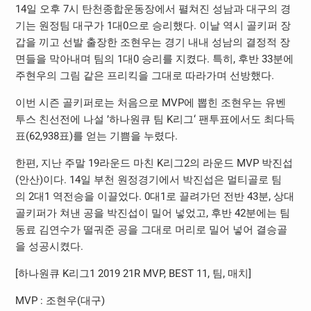
14
일 오후
7
시 탄천종합운동장에서 펼쳐진 성남과 대구의 경
기는 원정팀 대구가
1
대
0
으로 승리했다
.
이날 역시 골키퍼 장
갑을 끼고 선발 출장한 조현우는 경기 내내 성남의 결정적 장
면들을 막아내며 팀의
1
대
0
승리를 지켰다
.
특히
,
후반
33
분에
주현우의 그림 같은 프리킥을 그대로 따라가며 선방했다
.
이번 시즌 골키퍼로는 처음으로
MVP
에 뽑힌 조현우는 유벤
투스 친선전에 나설
’
하나원큐 팀
K
리그
‘
팬투표에서도 최다득
표
(62,938
표
)
를 얻는 기쁨을 누렸다
.
한편
,
지난 주말
19
라운드 마친
K
리그
2
의 라운드
MVP
박진섭
(
안산
)
이다
. 14
일 부천 원정경기에서 박진섭은 멀티골로 팀
의
2
대
1
역전승을 이끌었다
. 0
대
1
로 끌려가던 전반
43
분
,
상대
골키퍼가 쳐낸 공을 박진섭이 밀어 넣었고
,
후반
42
분에는 팀
동료 김연수가 떨궈준 공을 그대로 머리로 밀어 넣어 결승골
을 성공시켰다
.
[
하나원큐
K
리그
1 2019 21R MVP, BEST 11,
팀
,
매치
]
MVP :
조현우
(
대구
)