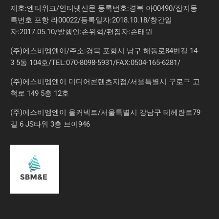
제호:엔터위크/인터넷신문 등록번호:경북 아00490/잡지등
록번호 포항 라00022/등록일자:2018.10.18/창간일
자:2017.05.10/발행인:손위혁/편집자:손태원
(주)에스비엠엔이/주소:경북 포항시 남구 해동로84번길 14-
3 5동 104호/TEL:070-8098-5931/FAX:0504-165-6281/
(주)에스비엠엔이 미디어콘텐츠지점/서울특별시 구로구 고
척로 149 5층 12호
(주)에스비엠엔이 올커넥트/서울특별시 강남구 테헤란로79
길 6 JS타워 3층 브이946