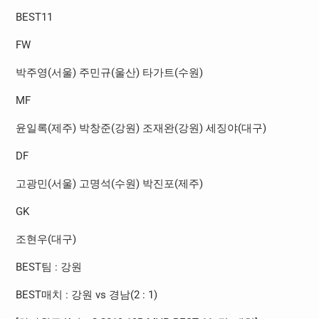
BEST11
FW
박주영
(
서울
)
주민규
(
울산
)
타가트
(
수원
)
MF
윤일록
(
제주
)
박창준
(
강원
)
조재완
(
강원
)
세징야
(
대구
)
DF
고광민
(
서울
)
고명석
(
수원
)
박진포
(
제주
)
GK
조현우
(
대구
)
BEST
팀
:
강원
BEST
매치
:
강원
vs
경남
(2 : 1)