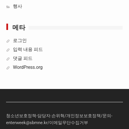
행사
메타
로그인
입력 내용 피드
댓글 피드
WordPress.org
청소년보호정책-담당자:손위혁
/
개인정보보호정책
/
문의
-
enterweek@sbmne.kr
/이메일무단수집거부