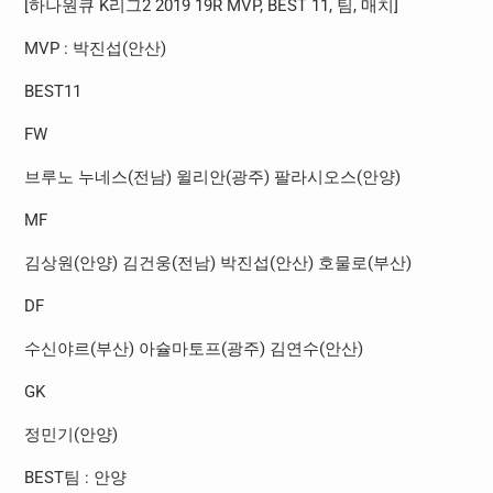
[
하나원큐
K
리그
2 2019 19R MVP, BEST 11,
팀
,
매치
]
MVP :
박진섭
(
안산
)
BEST11
FW
브루노 누네스
(
전남
)
윌리안
(
광주
)
팔라시오스
(
안양
)
MF
김상원
(
안양
)
김건웅
(
전남
)
박진섭
(
안산
)
호물로
(
부산
)
DF
수신야르
(
부산
)
아슐마토프
(
광주
)
김연수
(
안산
)
GK
정민기
(
안양
)
BEST
팀
:
안양