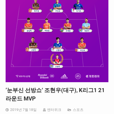
’눈부신 선방쇼‘ 조현우(대구), K리그1 21
라운드 MVP
2019년 7월 18일
엔터위크
스포츠