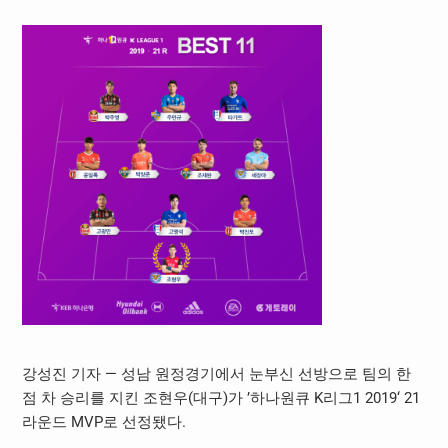
강성진 기자 — 성남 원정경기에서 눈부신 선방으로 팀의 한
점 차 승리를 지킨 조현우
(
대구
)
가
’
하나원큐
K
리그
1 2019‘ 21
라운드
MVP
로 선정됐다
.