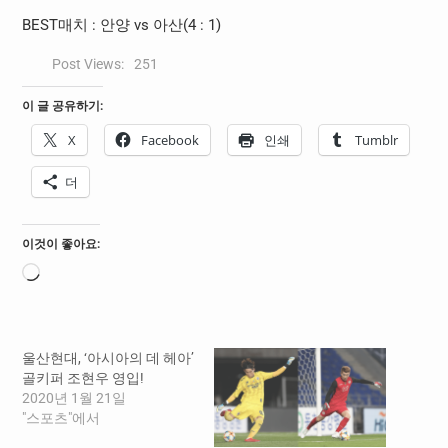
BEST
매치
:
안양
vs
아산
(4 : 1)
Post Views:
251
이 글 공유하기:
X
Facebook
인쇄
Tumblr
더
이것이 좋아요:
로
드
중...
울산현대, ‘아시아의 데 헤아’
골키퍼 조현우 영입!
2020년 1월 21일
"스포츠"에서