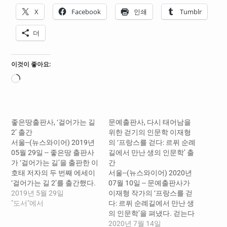
X
Facebook
인쇄
Tumblr
더
이것이 좋아요:
로
드
중...
좋은땅출판사, ‘걸어가는 길
문예출판사, 다시 태어남을
2’ 출간
위한 걷기의 인문학 이재형
서울--(뉴스와이어) 2019년
의 ‘프랑스를 걷다: 르퓌 순례
05월 29일 -- 좋은땅 출판사
길에서 만난 생의 인문학’ 출
가 ‘걸어가는 길’을 출판한 이
간
호태 저자의 두 번째 에세이
서울--(뉴스와이어) 2020년
‘걸어가는 길 2’를 출간했다.
07월 10일 -- 문예출판사가
이전 책과 비슷하게 저자가
2019년 5월 29일
이재형 작가의 ‘프랑스를 걷
도보여행을 하며 겪은 일들,
"도서"에서
다: 르퓌 순례길에서 만난 생
국내의 산들을 오르며 보고
의 인문학’을 펴냈다. 걷는다
듣고 생각하고 느낀 것들을
는 것은 무엇일까. 걷는다는
2020년 7월 14일