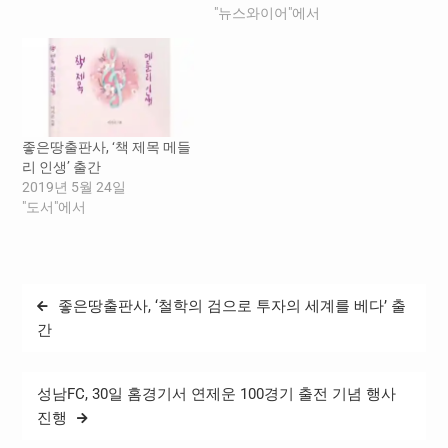
일기처럼 정리해 놓았다. 둘
단순한 행위가 주는 기쁨과
"뉴스와이어"에서
레길 일기와 사계절에 걸친
창조성에 주목한 다비드 르
등산 일기, 선거 때마다 걸은
브르통의 산문집 ‘걷기 예
이야기와 바우길 일기,…
찬’과 레베카 솔닛의 ‘걷기의
인문학’의 이야기를 참고하
면, 오늘날의 걷기는 운동이
나 이동한다는 것 이상의 의
좋은땅출판사, ‘책 제목 메들
미를 가진다. 이제 걷는다는
리 인생’ 출간
것은 개인의…
2019년 5월 24일
"도서"에서
글
좋은땅출판사, ‘철학의 검으로 투자의 세계를 베다’ 출
탐
간
색
성남FC, 30일 홈경기서 연제운 100경기 출전 기념 행사
진행