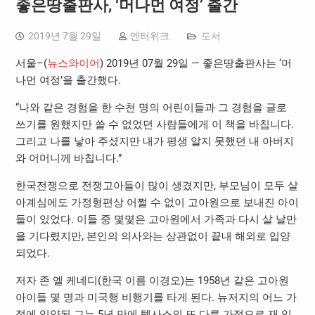
좋은땅출판사, ‘머나먼 여정’ 출간
2019년 7월 29일
엔터위크
도서
서울–(
뉴스와이어
) 2019년 07월 29일 — 좋은땅출판사는 ‘머
나먼 여정’을 출간했다.
“나와 같은 경험을 한 수천 명의 어린이들과 그 경험을 글로
쓰기를 원했지만 쓸 수 없었던 사람들에게 이 책을 바칩니다.
그리고 나를 낳아 주셨지만 내가 평생 알지 못했던 내 아버지
와 어머니께 바칩니다.”
한국전쟁으로 전쟁고아들이 많이 생겼지만, 부모님이 모두 살
아계심에도 가정형편상 어쩔 수 없이 고아원으로 보내진 아이
들이 있었다. 이들 중 몇몇은 고아원에서 가족과 다시 살 날만
을 기다렸지만, 본인의 의사와는 상관없이 끝내 해외로 입양
되었다.
저자 존 엘 케네디(한국 이름 이경오)는 1958년 같은 고아원
아이들 몇 명과 미국행 비행기를 타게 된다. 뉴저지의 어느 가
정에 입양된 그는 5년 만에 텍사스의 또 다른 가정으로 재 입