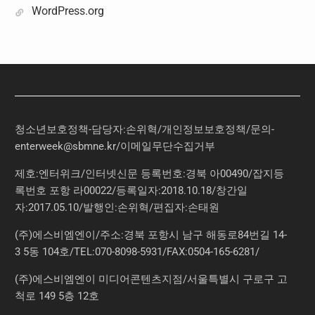
WordPress.org
청소년보호정책-담당자:손위혁
/
개인정보보호정책
/
문의
-
enterweek@sbmne.kr
/이메일무단수집거부
제호:엔터위크/인터넷신문 등록번호:경북 아00490/잡지등
록번호 포항 라00022/등록일자:2018.10.18/창간일
자:2017.05.10/발행인:손위혁/편집자:손태원
(주)에스비엠엔이/주소:경북 포항시 남구 해동로84번길 14-
3 5동 104호/TEL:070-8098-5931/FAX:0504-165-6281/
(주)에스비엠엔이 미디어콘텐츠지점/서울특별시 구로구 고
척로 149 5층 12호