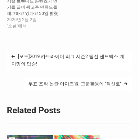
지털 브랜디드 콘텐츠가 인
기를 끌며 광고주 만족도를
제고하고 있다고 30일 밝혔
다. 지난 1월 3일 유튜브 ‘tvN
2020년 2월 2일
D ENT(티비엔 디 엔터)’ 채널
"소셜"에서
에서는 제주특별자치도 및
제주관광공사와 협업한 ‘본
투비CEO’의 첫 번째 콘텐츠
를 공개했다. 제주도의 지속
글
[포토]2019 카트라이더 리그 시즌2 팀전 샌드박스 게
가능한 관광산업 발전을 위
탐
해 제주특별자치도와 제주
이밍의 압승!
관광공사가 주최해 전국 예
색
비 창업자와 창업 1년 이내
초기 창업자를 대상으로 하
투표 조작 논란 아이즈원, 그룹활동에 ‘적신호’
는 ‘제주 관광 창업 토너먼
트’에서…
Related Posts