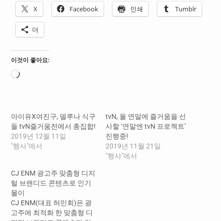
X
Facebook
인쇄
Tumblr
더
이것이 좋아요:
로
드
중...
아이유X여진구, 델루나 식구
tvN, 올 연말에 즐거움을 선
들 tvN즐거움전에서 총집합!
사할 ‘연말엔 tvN 프로젝트’
2019년 12월 11일
진행중!
"행사"에서
2019년 11월 21일
"행사"에서
CJ ENM 광고주 맞춤형 디지
털 브랜디드 콘텐츠로 인기
몰이
​CJ ENM(대표 허민회)은 광
고주에 최적화 한 맞춤형 디