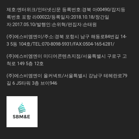
제호:엔터위크/인터넷신문 등록번호:경북 아00490/잡지등
록번호 포항 라00022/등록일자:2018.10.18/창간일
자:2017.05.10/발행인:손위혁/편집자:손태원
(주)에스비엠엔이/주소:경북 포항시 남구 해동로84번길 14-
3 5동 104호/TEL:070-8098-5931/FAX:0504-165-6281/
(주)에스비엠엔이 미디어콘텐츠지점/서울특별시 구로구 고
척로 149 5층 12호
(주)에스비엠엔이 올커넥트/서울특별시 강남구 테헤란로79
길 6 JS타워 3층 브이946