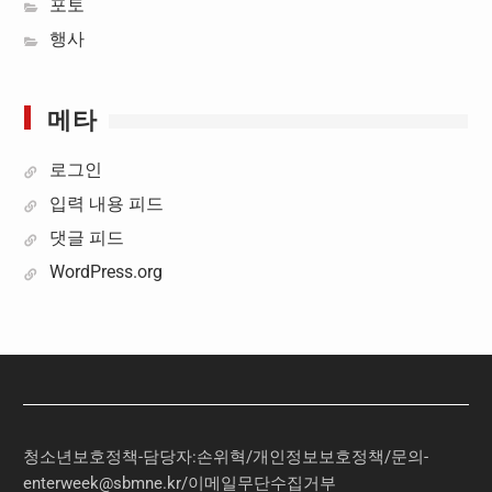
포토
행사
메타
로그인
입력 내용 피드
댓글 피드
WordPress.org
청소년보호정책-담당자:손위혁
/
개인정보보호정책
/
문의
-
enterweek@sbmne.kr
/이메일무단수집거부