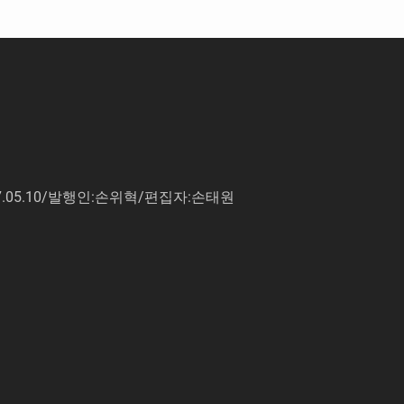
7.05.10/발행인:손위혁/편집자:손태원