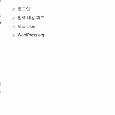
표
로그인
스
입력 내용 피드
조
댓글 피드
WordPress.org
을
메
스