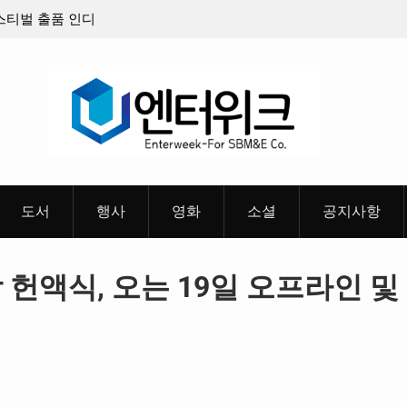
판타지 케이팝 애니메이션 ‘고스트밴드’ 8월 26일(수)
충청 청소년
개봉 확정, 소울 충만한 메인 포스터 & 메인 예고편 공
개
도서
행사
영화
소셜
공지사항
 헌액식, 오는 19일 오프라인 및