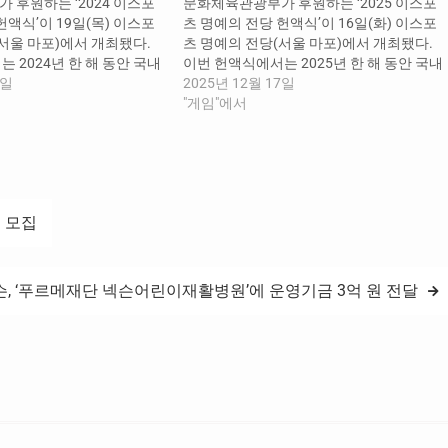
 후원하는 ‘2024 이스포
문화체육관광부가 후원하는 ‘2025 이스포
헌액식’이 19일(목) 이스포
츠 명예의 전당 헌액식’이 16일(화) 이스포
서울 마포)에서 개최됐다.
츠 명예의 전당(서울 마포)에서 개최됐다.
 2024년 한 해 동안 국내
이번 헌액식에서는 2025년 한 해 동안 국내
대회에서 활약한 선수들을 선
0일
외 이스포츠 대회에서 활약한 선수들의 헌
2025년 12월 17일
 이스포츠의 한 해를 빛나는
액을 축하하며, 이스포츠의 한 해를 의미 있
"게임"에서
. 현역 선수 중 선정 기준
게 마무리했다. 먼저, 현역 선수 중 선정 기
를 등재하는 ‘히어로즈’에는
준을 충족한 선수를 등재하는 ‘히어로즈’에
가 새롭게 이름을 올렸다.…
는 10개 종목 26명의 선수가 새롭게…
기 모집
슨, ‘푸르메재단 넥슨어린이재활병원’에 운영기금 3억 원 전달