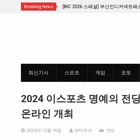
부 교통
[BIC 2026 스페셜] 부산인디커넥트페스티벌 출품 인디
Breaking News
리듬게임 4종 프리뷰
Skip
to
content
최신기사
스포츠
게임
포토
2024 이스포츠 명예의 전당
온라인 개최
2024년 12월 16일
엔터위크
게임