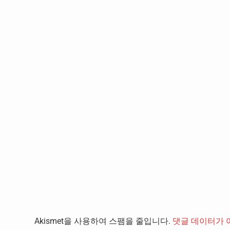
Akismet을 사용하여 스팸을 줄입니다.
댓글 데이터가 