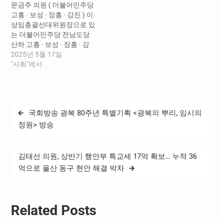
문금주 의원 ( 더불어민주당
16…
고흥 · 보성 · 장흥 · 강진 ) 이
상임총괄선대위원장으로 있
는 더불어민주당 전남도당
산하 고흥 · 보성 · 장흥 · 강
진군 선거대책위원회가 전
2025년 5월 17일
국한우협회 광주전남도지회
"사회"에서
16,000 한우 농가의 이재명
후보 지지 선언을 이끌어 내
주목받고 있다 . 17 일 광주
축협에서 개최한 지지선언
글
국회방송 광복 80주년 특별기획 <광복의 뿌리, 임시의
에는 문금주 의원과 민경천
탐
전국한우협회…
정원> 방송
색
김태선 의원, 상반기 행안부 특교세 17억 확보… 누적 36
억으로 울산 동구 현안 해결 박차
Related Posts