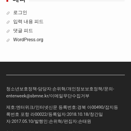
로그인
입력 내용 피드
댓글 피드
WordPress.org
청소년보호정책-담당자:손위혁
/
개인정보보호정책
/
문의
-
enterweek@sbmne.kr
/이메일무단수집거부
제호:엔터위크/인터넷신문 등록번호:경북 아00490/잡지등
록번호 포항 라00022/등록일자:2018.10.18/창간일
자:2017.05.10/발행인:손위혁/편집자:손태원