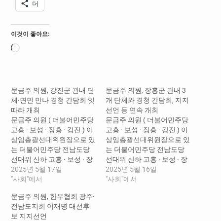
더
이것이 좋아요:
로
드
중...
문금주 의원, 강진군 관내 단
문금주 의원, 장흥군 관내 3
체·면민 만나 경청 간담회 잇
개 단체와 경청 간담회, 지지
따라 개최
선언 등 연속 개최
문금주 의원 ( 더불어민주당
문금주 의원 ( 더불어민주당
고흥 · 보성 · 장흥 · 강진 ) 이
고흥 · 보성 · 장흥 · 강진 ) 이
상임총괄선대위원장으로 있
상임총괄선대위원장으로 있
는 더불어민주당 전남도당
는 더불어민주당 전남도당
선대위 산하 고흥 · 보성 · 장
선대위 산하 고흥 · 보성 · 장
흥 · 강진군 선거대책위원회
2025년 5월 17일
흥 · 강진군 선거대책위원회
2025년 5월 16일
가 강진군 관내 다수 단체와
"사회"에서
가 장흥군 관내 다수 단체와
"사회"에서
경청 간담회를 개최하고 지
경청 간담회 및 지지선언을
문금주 의원, 한우협회 광주·
역 현안과 강진 발전을 위한
통해 긴밀한 협업을 결의했
전남도지회 이재명 대선후
대안 모색에 힘을 쏟고 있다
다고 밝혔다 . 15 일 ( 목 ) 에
보 지지선언
고 17 일 밝혔다 . 문 의원은
연이어 개최된 경청 간담회…