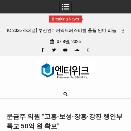
Breaking News
 인디 리듬
판타지 케이팝 애니메이션 ‘고스트밴드’ 8월 26일(수) 
확정, 소울 충만한 메인 포스터 & 메인 예고편 공개
07 8월, 2026
Facebook
Twitter
YouTube
Plus
Pinterest
Skip
Google
to
content
문금주 의원 “고흥·보성·장흥·강진 행안부
특교 50억 원 확보”