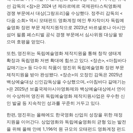
선 감독의 <잠>은 2024 년 제라르메르 국제판타스틱영화제
경쟁 부문에서 대상(그랑프리)을 수상했다. 정주리 감독의 <
다음 소희> 역시 모태펀드 영화계정 메인 투자작이자 독립예
술영화 장편 부문 제작지원작으로 2023년 바르셀로나 아시안
섬머 필름 페스티벌 공식 경쟁 부문에서 심사위원 대상을 받
으며 호평을 얻었다.
또한, 영진위는 독립예술영화 제작지원을 통해 창작 생태계
확장과 독립영화 저변 확대에 힘쓰고 있다. <장손>, <아침바다
갈매기는> 등 다수의 작품이 영진위 독립예술영화 장편 부문
제작지원을 받아 완성됐다. <장손>의 오정민 감독은 2025년
백상예술대상 신인감독상을 수상했으며, <아침바다 갈매기는
>은 2025년 브졸국제아시아영화제와 백상예술대상에서 연이
어 수상하며 영진위 독립예술영화 제작지원사업은 우수한 신
인 발굴 등 지속적인 성과를 꾸준히 거두고 있다.​
한편, 영진위는 올해에도 한국영화 산업의 성장을 위한 재정
지원을 이어간다. 상업영화와 독립예술영화의 균형 있는 발전
을 위해 올해 안에 1,196억 원 규모의 모태펀드 영화계정 펀드