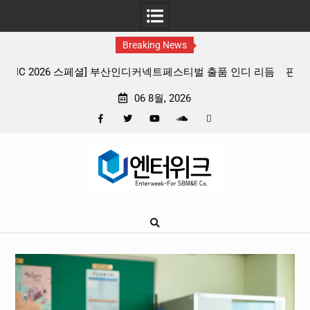
Breaking News
 리듬
판타지 케이팝 애니메이션 ‘고스트밴드’ 8월 26일(수) 개봉
확정, 소울 충만한 메인 포스터 & 메인 예고편 공개
06 8월, 2026
Facebook
Twitter
YouTube
Plus
Pinterest
Skip
Google
to
content