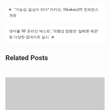
고 있음을 보여준다. 영진위
글
“가능성, 일상이 되다” 카카오, ‘if(kakao)25’ 컨퍼런스
는 베를린 현지에서 한국영
탐
화 해외 진출과 국제 협력 확
개최
대를 위한 프로그램도 함께
색
진행할 예정이다. 먼저, 제76
회 베를린국제영화제 ‘포
넷마블 ‘RF 온라인 넥스트’, ‘외행성 점령전: 알베른 워존’
럼’…
등 다양한 업데이트 실시
Related Posts