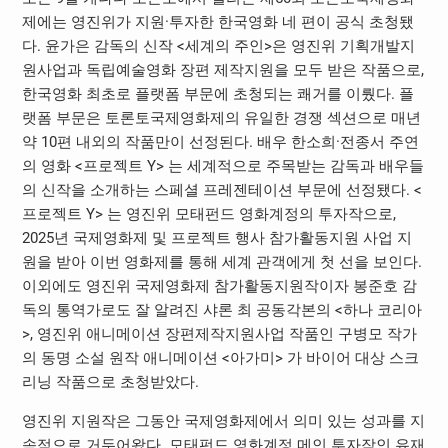
제에는 영진위가 지원·투자한 한국영화 네 편이 공식 초청됐
다. 윤가은 감독의 신작 <세계의 주인>은 영진위 기획개발지
원사업과 독립예술영화 장편 제작지원을 모두 받은 작품으로,
한국영화 최초로 플랫폼 부문에 초청되는 쾌거를 이뤘다. 플
랫폼 부문은 토론토국제영화제의 유일한 경쟁 섹션으로 매년
약 10편 내외의 작품만이 선정된다. 배우 한소희·전종서 주연
의 영화 <프로젝트 Y> 는 세계적으로 주목받는 감독과 배우들
의 신작을 소개하는 스페셜 프레젠테이션 부문에 선정됐다. <
프로젝트 Y> 는 영진위 모태펀드 영화계정의 투자작으로,
2025년 국제영화제 및 프로젝트 행사 참가활동지원 사업 지
원을 받아 이번 영화제를 통해 세계 관객에게 첫 선을 보인다.
이외에도 영진위 국제영화제 참가활동지원작이자 봉준호 감
독의 통역가로도 잘 알려진 샤론 최 공동각본의 <하나 코리아
>, 영진위 애니메이션 장편제작지원사업 작품인 구병모 작가
의 동명 소설 원작 애니메이션 <아가미> 가 바이어 대상 스크
리닝 작품으로 초청받았다.​
영진위 지원작은 그동안 국제영화제에서 의미 있는 성과를 지
속적으로 거두어왔다. 모태펀드 영화계정 메인 투자작인 유재