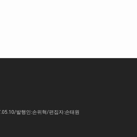
7.05.10/발행인:손위혁/편집자:손태원