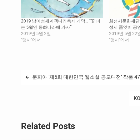
2019 남이섬세계책나라축제 개막… “꽃 피
화성시문화재단, 
는 5월엔 동화나라에 가자”
성시 품앗이 공연
2019년 5월 2일
2019년 5월 22
"행사"에서
"행사"에서
글
문피아 ‘제5회 대한민국 웹소설 공모대전’ 작품 
탐
KO
색
Related Posts