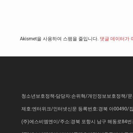
Akismet을 사용하여 스팸을 줄입니다.
댓글 데이터가 
청소년보호정책-담당자:손위혁
/
개인정보보호정책
/
문
제호:엔터위크/인터넷신문 등록번호:경북 아00490/잡지등
(주)에스비엠엔이/주소:경북 포항시 남구 해동로84번길 14-3 5