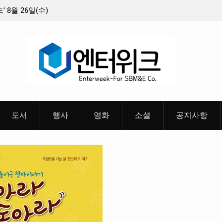
충청 청소년이 만든 U대회 홍보 영상…최종 6편 선정
중요 메일메
들고 지운 
혜
도서
행사
영화
소셜
공지사항