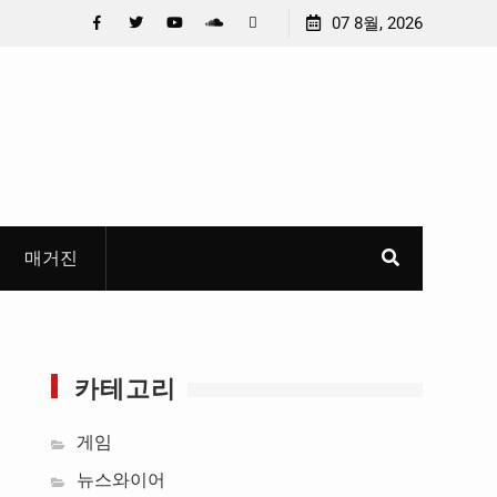
일 제목정준호 의원, 축구협회 슬그머니 만
07 8월, 2026
안호영 의원 , 전북 국도
‘홍명보 특례’ 홍명보에 쏟아진 20년 무한 특
건설계획에 모두 반영
Facebook
Twitter
YouTube
Plus
Pinterest
Google
매거진
카테고리
게임
뉴스와이어