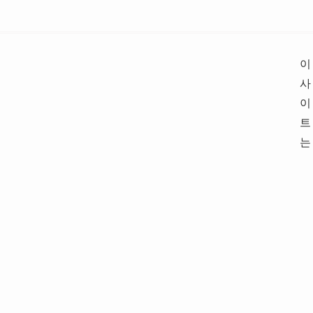
이
사
이
트
는