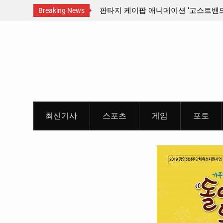
품 인디
판타지 케이팝 애니메이션 ‘고스트밴드’ 8월 26일(수)
Breaking News
개봉 확정, 소울 충만한 메인 포스터 & 메인 예고편 공
Skip
개
to
content
최신기사
스포츠
게임
포토