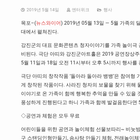
2019년 5월 14일
엔터위크
행사
목포–(
뉴스와이어
) 2019년 05월 13일 — 5월 
대에서 펼쳐진다.
강진군의 대표 문화콘텐츠 청자이야기를 가족 놀이극 
비된다. 극단 아띠와 강진군아트홀은 2019 공연
5월 11일과 18일 오전 11시부터 오후 5시까지 행사를
극단 아띠의 창작작품 ‘돌아라 돌아라 뱅뱅’은 참여형
게 창작된 작품이다. 사라진 청자의 보물을 찾기 위해 
이야기로 온 가족이 함께 행복한 추억을 만들 수 있을
풍성하게 진행된다고 하니 가족과 함께 발걸음한다면 5
◇공연과 체험은 모두 무료
어린이들을 위한 공연과 놀이체험 선물보따리~ 비눗방울
구 스탠딩인형만들기, 솜사탕 만들기 체험, 전래놀이