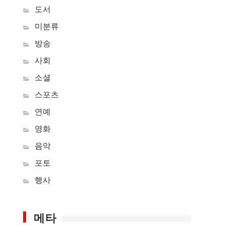
도서
미분류
방송
사회
소셜
스포츠
연예
영화
음악
포토
행사
메타