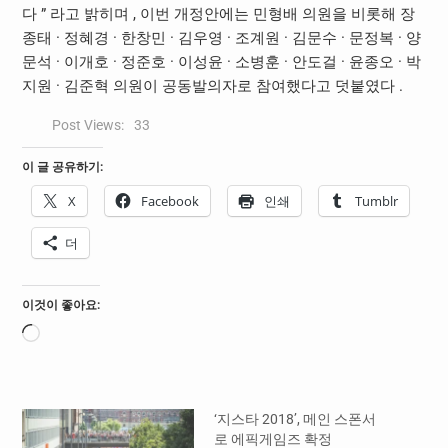
다 ” 라고 밝히며 , 이번 개정안에는 민형배 의원을 비롯해 장
종태 · 정혜경 · 한창민 · 김우영 · 조계원 · 김문수 · 문정복 · 양
문석 · 이개호 · 정준호 · 이성윤 · 소병훈 · 안도걸 · 윤종오 · 박
지원 · 김준혁 의원이 공동발의자로 참여했다고 덧붙였다 .
Post Views:
33
이 글 공유하기:
X
Facebook
인쇄
Tumblr
더
이것이 좋아요:
로
드
중...
‘지스타 2018’, 메인 스폰서
로 에픽게임즈 확정