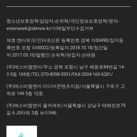
청소년보호정책-담당자:손위혁
/
개인정보보호정책
/
문의
-
enterweek@sbmne.kr
/이메일무단수집거부
제호:엔터위크/인터넷신문 등록번호:경북 아00490/잡지등
록번호 포항 라00022/등록일자:2018.10.18/창간일
자:2017.05.10/발행인:손위혁/편집자:손태원
(주)에스비엠엔이/주소:경북 포항시 남구 해동로84번길 14-
3 5동 104호/TEL:070-8098-5931/FAX:0504-165-6281/
(주)에스비엠엔이 미디어콘텐츠지점/서울특별시 구로구 고
척로 149 5층 12호
(주)에스비엠엔이 올커넥트/서울특별시 강남구 테헤란로79
길 6 JS타워 3층 브이946