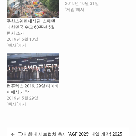
2018년 10월 31일
"게임"에서
주한스웨덴대사관, 스웨덴-
대한민국 수교 60주년 5월
행사 소개
2019년 5월 13일
"행사"에서
컴퓨텍스 2019, 29일 타이베
이에서 개막
2019년 5월 29일
"행사"에서
글
국내 최대 서브컬처 축제 ‘AGF 2025’ 내일 개막! 2025