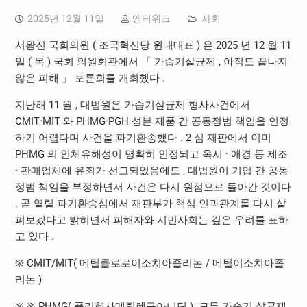
2025년 12월 11일
엔터위크
사회
서왕진 국회의원 ( 조국혁신당 원내대표 ) 은 2025 년 12 월 11
일 ( 목 ) 국회 의원회관에서 「 가습기살균제 , 아직도 끝나지
않은 피해 」 토론회를 개최했다 .
지난해 11 월 , 대법원은 가습기살균제 형사사건에서
CMIT·MIT 와 PHMG·PGH 성분 제품 간 공동정범 책임을 인정
하기 어렵다며 사건을 파기환송했다 . 2 심 재판에서 이미
PHMG 의 인체유해성이 명확히 인정되고 옥시 · 애경 등 제조
· 판매업체에 유죄가 선고되었음에도 , 대법원이 기업 간 공동
정범 책임을 부정하면서 사건은 다시 원점으로 돌아간 것이다
. 곧 열릴 파기환송심에서 재판부가 핵심 인과관계를 다시 살
펴보겠다고 밝히면서 피해자와 시민사회는 깊은 우려를 표하
고 있다 .
※ CMIT/MIT( 메틸클로로이소치아졸리논 / 메틸이소치아졸
리논 )
※ ※ PHMG( 폴리헥사메틸렌구아니딘 ). 모두 가습기 살균제