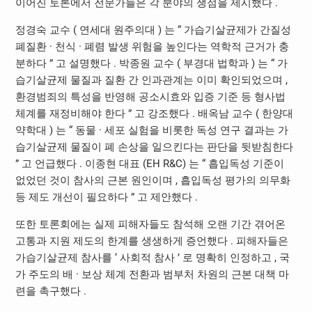
이어진 토론에서 전문가들은 각 분야의 쟁점을 제시했다 .
정경숙 교수 ( 연세대 원주의대 ) 는 “ 가습기살균제가 간질성
폐질환 · 천식 · 폐렴 발생 위험을 높인다는 역학적 근거가 충
분하다 ” 고 설명했다 . 박종원 교수 ( 부경대 법학과 ) 는 “ 가
습기살균제 물질과 질환 간 인과관계는 이미 확인되었으며 ,
환경범죄의 특성을 반영해 공소시효와 입증 기준 등 형사법
체계를 재정비해야 한다 ” 고 강조했다 . 배옥남 교수 ( 한양대
약학대 ) 는 “ 동물 · 세포 실험을 비롯한 독성 연구 결과는 가
습기살균제 물질이 폐 손상을 일으킨다는 판단을 뒷받침한다
” 고 언급했다 . 이종현 대표 (EH R&C) 는 “ 흡입독성 기준이
없었던 것이 참사의 근본 원인이며 , 흡입독성 평가의 의무화
등 제도 개선이 필요하다 ” 고 제안했다 .
또한 토론회에는 실제 피해자들도 참석해 오랜 기간 겪어온
고통과 지원 제도의 한계를 생생하게 증언했다 . 피해자들은
가습기살균제 참사를 ‘ 사회적 참사 ’ 로 명확히 인정하고 , 국
가 주도의 배 · 보상 체계 전환과 범부처 차원의 근본 대책 마
련을 촉구했다 .