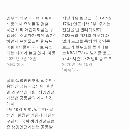
드
중...
일부 해외구매대행 어린이
저널리즘 토크쇼 J (1TV, 5월
제품에서 유해물질 검출
17일) 언론개혁 2부. 우리는
최근 해외 어린이제품을 구
진실을 알 권리가 있다
입하는 소비자가 크게 증가*
기자들의 취재와 전문가 패
하면서 유해물질이 함유된
널의 토크를 통해 한국 언론
어린이제품이 국내로 유입
보도의 현주소를 들여다보
되는 사례가 늘고 있다. 아동
는 KBS 1TV <저널리즘 토크
·유아용품의 해외직접구매
2024년 9월 13일
쇼 J> 시즌2. <저널리즘 토크
액은 2024년 상반기 약 664
"사회"에서
쇼 J>는 2주에 걸쳐 현재 우
2020년 5월 16일
억으로 지난해 전체의 약
리 사회의 가장 큰 화두 중 하
"방송"에서
72%(국가통계포털) 이에 한
나인 '언론개혁'을 다룬다. 오
국회 생명안전포럼 박주민 ·
국소비자원(원장 윤수현)이
는 17일 방송되는 언론개혁
용혜인 공동대표의원 · 한창
국내 온라인 플랫폼에서 판
2부, 90회 방송에서는 국민
민 연구책임의원 ‘ 생명안전
매되는 해외구매대행 어린
의 신뢰를 저버린 언론 내부
기본법 공동발의 기자회견 ’
이제품 27개*를 대상으로 안
에서 어떤 일이 일어나고 있
개최
전성을 조사한 결과, 일부 제
었는지 들여다보고, 언론의…
3월 10일 오후 , 박주민 · 용
품에서 가습기 살균제 성분
혜인 · 한창민 의원과 의원연
(CMIT, MIT), 프탈레이트계
구단체 ‘ 국회 생명안전포럼 ’
가소제, 중금속(카드뮴, 납)
은 생명안전기본법 공동발
등의…