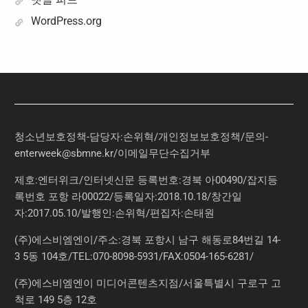
WordPress.org
청소년보호정책-담당자:손위혁
/
개인정보보호정책
/
문의
-
enterweek@sbmne.kr
/이메일무단수집거부
제호:엔터위크/인터넷신문 등록번호:경북 아00490/잡지등
록번호 포항 라00022/등록일자:2018.10.18/창간일
자:2017.05.10/발행인:손위혁/편집자:손태원
(주)에스비엠엔이/주소:경북 포항시 남구 해동로84번길 14-
3 5동 104호/TEL:070-8098-5931/FAX:0504-165-6281/
(주)에스비엠엔이 미디어콘텐츠지점/서울특별시 구로구 고
척로 149 5층 12호