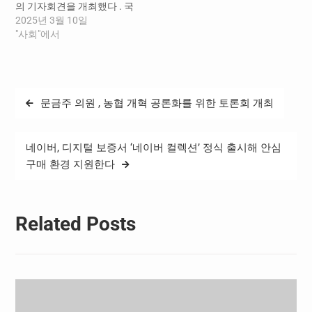
의 기자회견을 개최했다 . 국
회 생명안전포럼 공동대표
2025년 3월 10일
박주민 의원은 “ 안타깝게도
"사회"에서
생명 · 안전 관련 기본법이
존재하지 않는다 ” 고 지적하
면서 “21대 국회에서는 성과
를 보지 못했지만 22 대 국회
글
문금주 의원 , 농협 개혁 공론화를 위한 토론회 개최
에서는 반드시 통과시키겠
탐
다 ” 고…
색
네이버, 디지털 보증서 ‘네이버 컬렉션’ 정식 출시해 안심
구매 환경 지원한다
Related Posts