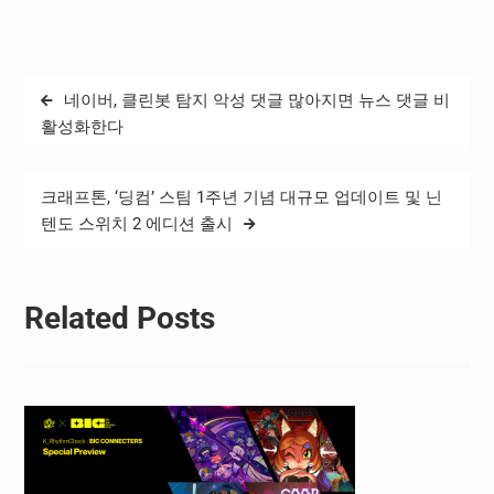
스포츠 사업은 ▲전국중고
교대회 ▲클럽 강사 지원사
업 ▲찾아가는 교내 이스포
츠 대회 등 크게 3개 프로그
글
네이버, 클린봇 탐지 악성 댓글 많아지면 뉴스 댓글 비
램으로 구성된다. 이 가운데
탐
전국중고교대회는 생활체육
활성화한다
참여 확대를 위한 ‘오픈서
색
킷’과 전문 선수 육성을 위한
‘스쿨리그’로 나뉜다.…
크래프톤, ‘딩컴’ 스팀 1주년 기념 대규모 업데이트 및 닌
텐도 스위치 2 에디션 출시
Related Posts