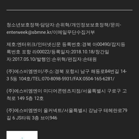
청소년보호정책-담당자:손위혁
/
개인정보보호정책
/
문의
-
enterweek@sbmne.kr
/이메일무단수집거부
제호:엔터위크/인터넷신문 등록번호:경북 아00490/잡지등
록번호 포항 라00022/등록일자:2018.10.18/창간일
자:2017.05.10/발행인:손위혁/편집자:손태원
(주)에스비엠엔이/주소:경북 포항시 남구 해동로84번길 14-
3 5동 104호/TEL:070-8098-5931/FAX:0504-165-6281/
(주)에스비엠엔이 미디어콘텐츠지점/서울특별시 구로구 고
척로 149 5층 12호
(주)에스비엠엔이 올커넥트/서울특별시 강남구 테헤란로79
길 6 JS타워 3층 브이946