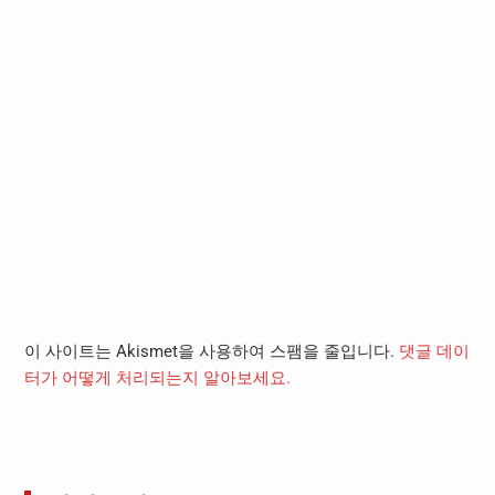
이 사이트는 Akismet을 사용하여 스팸을 줄입니다.
댓글 데이
터가 어떻게 처리되는지 알아보세요.