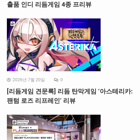
출품 인디 리듬게임 4종 프리뷰
2026년 7월 20일
0
[리듬게임 견문록] 리듬 탄막게임 ‘아스테리카:
팬텀 로즈 리프레인’ 리뷰