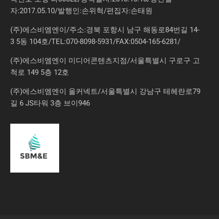
자:2017.05.10/발행인:손위혁/편집자:손태원
(주)에스비엠엔이/주소:경북 포항시 남구 해동로84번길 14-
3 5동 104호/TEL:070-8098-5931/FAX:0504-165-6281/
(주)에스비엠엔이 미디어콘텐츠지점/서울특별시 구로구 고
척로 149 5층 12호
(주)에스비엠엔이 올커넥트/서울특별시 강남구 테헤란로79
길 6 JS타워 3층 브이946