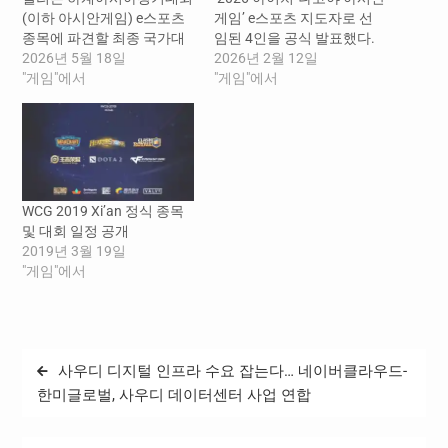
(이하 아시안게임) e스포츠
게임’ e스포츠 지도자로 선
종목에 파견할 최종 국가대
임된 4인을 공식 발표했다.
표 후보 명단을 18일(월) 발
2026년 5월 18일
협회는 지난해 12월부터 국
2026년 2월 12일
표했다. 제 20회 아이치-나
"게임"에서
가대표 선발 및 운영규정에
"게임"에서
고야 아시안게임 e스포츠 종
따라 e스포츠 국가대표 지도
목은 총 11개이며, 우리나라
자 공개 모집을 실시했다. 경
는 이 중 ▲대전격투(스트리
기력향상위원회는 지원서류
트 파이터 6, 철권 8, 더 킹 오
와 개별 면접을 바탕으로 후
브 파이터즈 XV) ▲포켓몬
보자의 전문성(훈련계획서
유나이트 ▲아너 오브 킹즈
및 지도 역량), 국내외 대회
WCG 2019 Xi’an 정식 종목
▲리그 오브 레전드 ▲배틀
입상 경력, 태도 및 가치관
및 대회 일정 공개
그라운드 모바일(아시안게
(국가적 사명감, 도덕성 등)
2019년 3월 19일
임 버전)…
을 종합적으로…
"게임"에서
글
사우디 디지털 인프라 수요 잡는다… 네이버클라우드-
탐
한미글로벌, 사우디 데이터센터 사업 연합
색