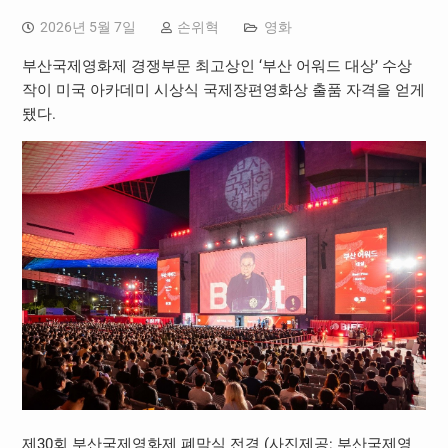
2026년 5월 7일
손위혁
영화
부산국제영화제 경쟁부문 최고상인 ‘부산 어워드 대상’ 수상
작이 미국 아카데미 시상식 국제장편영화상 출품 자격을 얻게
됐다.
제30회 부산국제영화제 폐막식 전경 (사진제공: 부산국제영