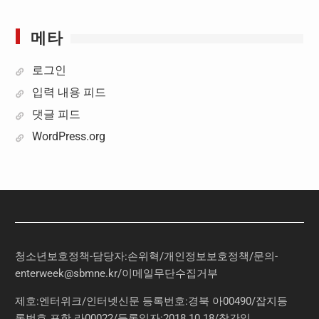
메타
로그인
입력 내용 피드
댓글 피드
WordPress.org
청소년보호정책-담당자:손위혁
/
개인정보보호정책
/
문의
-
enterweek@sbmne.kr
/이메일무단수집거부
제호:엔터위크/인터넷신문 등록번호:경북 아00490/잡지등
록번호 포항 라00022/등록일자:2018.10.18/창간일