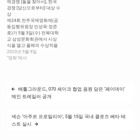
제경쟁 [돌을 찾아서], 한국
편 부문(단편, 학생, TV&커미
군 내 사조직을 총동원하고
경쟁 [당신으로부터] 대상 수
션드, 한국 단편)은 2026년 6
최전선의 전방 부대까지 서
상
월 30일, 장편 부문은 7월 31
울로 불러들여 진압군과 싸
제24회 전주국제영화제(공
일까지이다. 단편 대상 수상
우는 일촉즉발의 9시간을 그
동집행위원장 민성욱·정준
작에는 차기년도 아카데미
린 영화다 . 제23 회 뉴욕아
호)가 5월 3일(수) 전북대학
단편 애니메이션 부문 출품
시안영화제, 제 26회 우디네
교 삼성문화회관에서 시상
자격이 부여된다. BIAF는 그
극동영화제 등 외국 유수 영
식을 열고 올해의 수상작을
동안 아카데미 시상식에 앞
화제에 연달아 초청받으며
발표했다. 국제경쟁·한국경
2023년 5월 9일
서 세계적으로 주목받는 작
세계적인 관심을 모으고 있
쟁·한국단편경쟁 부문에서
"영화"에서
품들을 꾸준히 발굴해왔다.
다. 이 작품은 심사위원…
총 18편의 수상작이 선정됐
BIAF2025 장편 대상…
다. 수상작 선정을 위해 마리
아노 지나스 감독, 매기 리 버
라이어티 아시아 수석평론
글
배틀그라운드, 070 셰이크 협업 음원 담은 ‘페이데이’
가, 부지영 감독, 에리카 발솜
탐
평론가, 옥자연 배우, 마이알
메인 트레일러 공개
렌 벨로키 베라사테귀 산세
색
바스티안국제영화제 부집행
위원장, 손희정 평론가, 이치
넥슨 ‘아주르 프로밀리아’, 5월 15일 국내 클로즈 베타 테
야마 쇼조 도쿄국제영화제
스트 실시
수석프로그래머, 이혁상 감
독, 제시카…