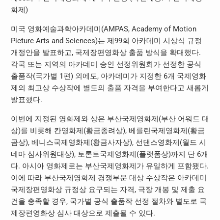
화제)
미국 영화예술과학아카데미(AMPAS, Academy of Motion
Picture Arts and Sciences)는 제99회 아카데미 시상식 규정
개정안을 발표하고, 국제장편영화상 출품 방식을 확대했다.
각국 또는 지역의 아카데미 승인 선정위원회가 선정한 공식
출품작(국가별 1편) 외에도, 아카데미가 지정한 6개 국제영화
제의 최고상 수상작에 별도의 출품 자격을 부여한다고 새롭게
발표했다.
이번에 지정된 영화제와 상은 부산국제영화제(부산 어워드 대
상)를 비롯해 칸영화제(황금종려상), 베를린국제영화제(황금
곰상), 베니스국제영화제(황금사자상), 선댄스영화제(월드 시
네마 심사위원대상), 토론토국제영화제(플랫폼상)까지 단 6개
다. 아시아 영화제로는 부산국제영화제가 유일하게 포함됐다.
이에 따라 부산국제영화제 경쟁부문 대상 수상작은 아카데미
국제장편영화상 규정상 요구되는 자격, 극장 개봉 및 제출 요
건을 충족할 경우, 국가별 공식 출품작 선정 절차와 별도로 국
제장편영화상 심사 대상으로 제출될 수 있다.