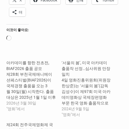
X
Facebook
인쇄
Tumblr
더
이것이 좋아요:
로
드
중...
아카데미를 향한 전초전,
‘서울의 봄’, 미국 아카데미
BIAF2026 출품 공모
출품작 선정…심사위원 만장
제28회 부천국제애니메이
일치
션페스티벌(BIAF2026)이
4일 영화진흥위원회(위원장
국제경쟁 출품을 오는 3
한상준)는 ‘서울의 봄’(감독
월 30일(월) 시작한다. 출품
김성수)이 제97회 미국 아카
대상은 2025년 1월 1일 이후
데미영화상 국제장편영화
완성한 애니메이션으로,
2026년 3월 30일
부문 한국 영화 출품작으로
AI 작품도 각 부문 출품이 가
"영화"에서
선정됐다고 밝혔다. ‘서울의
2024년 9월 5일
능하다. 선정을 거쳐 국제경
봄 ’은 대한민국을 뒤흔
"영화"에서
쟁 장/단편 본상 13개 부문
든 1979년 12월 12일, 보안
제24회 전주국제영화제 국
을 시상한다. 출품 마감은 단
사령관이 반란을 일으키고