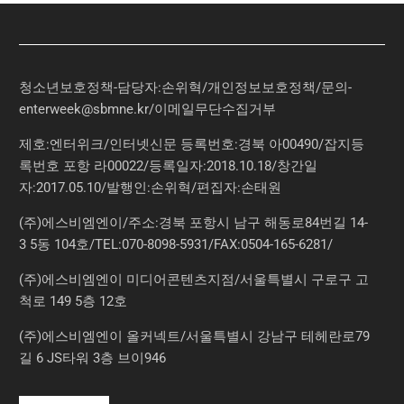
청소년보호정책-담당자:손위혁
/
개인정보보호정책
/
문의
-
enterweek@sbmne.kr
/이메일무단수집거부
제호:엔터위크/인터넷신문 등록번호:경북 아00490/잡지등
록번호 포항 라00022/등록일자:2018.10.18/창간일
자:2017.05.10/발행인:손위혁/편집자:손태원
(주)에스비엠엔이/주소:경북 포항시 남구 해동로84번길 14-
3 5동 104호/TEL:070-8098-5931/FAX:0504-165-6281/
(주)에스비엠엔이 미디어콘텐츠지점/서울특별시 구로구 고
척로 149 5층 12호
(주)에스비엠엔이 올커넥트/서울특별시 강남구 테헤란로79
길 6 JS타워 3층 브이946