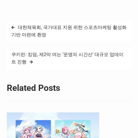
랫폼으로 최종 선정되었다
고 밝혔다. 이로써 네이버웍
스는 범정부 지능형 업무관
리 플랫폼 시범 사업에 참여
글
대한체육회, 국가대표 지원 위한 스포츠마케팅 활성화
한 주요 기관의 선택을 받는
탐
쾌거를 이루며, 공공 행정 환
기반 마련에 환영
경에 최적화된 협업 기능을
색
인정받았다. 이번 선정은 행
안부와 과기부가 함께 추진
쿠키런: 킹덤, 제2막 여는 ‘운명의 시간선’ 대규모 업데이
하는 ‘범정부 AI…
트 진행
Related Posts