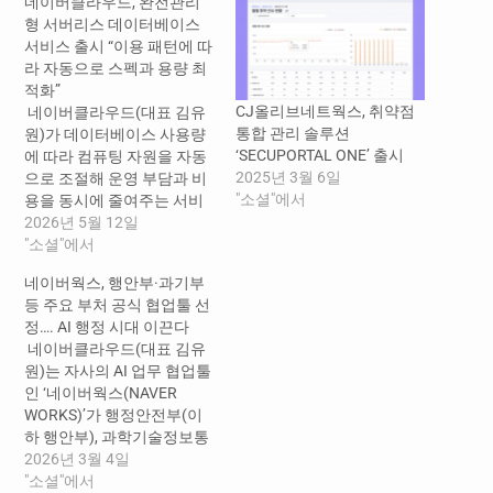
네이버클라우드, 완전관리
형 서버리스 데이터베이스
서비스 출시 “이용 패턴에 따
라 자동으로 스펙과 용량 최
적화”
CJ올리브네트웍스, 취약점
​ 네이버클라우드(대표 김유
통합 관리 솔루션
원)가 데이터베이스 사용량
‘SECUPORTAL ONE’ 출시
에 따라 컴퓨팅 자원을 자동
2025년 3월 6일
으로 조절해 운영 부담과 비
"소셜"에서
용을 동시에 줄여주는 서비
스 ‘Cloud DB Serverless’를
2026년 5월 12일
출시했다. 'Cloud DB
"소셜"에서
Serverless'는 네이버클라우
네이버웍스, 행안부·과기부
드가 국내 기업 최초로 선보
등 주요 부처 공식 협업툴 선
이는 서버리스 기반의 클라
정…. AI 행정 시대 이끈다
우드 데이터베이스 상품으
​ 네이버클라우드(대표 김유
로, 인프라 관리 없이도 엔터
원)는 자사의 AI 업무 협업툴
프라이즈급 고성능·대용량
인 ‘네이버웍스(NAVER
환경을 지원하면서 기존 가
WORKS)’가 행정안전부(이
상머신(VM) 기반 관리형 데
하 행안부), 과학기술정보통
이터베이스 서비스의 운영
신부(이하 과기부), 식품의
2026년 3월 4일
한계를 극복한 것이…
약품안전처의 공식 협업 플
"소셜"에서