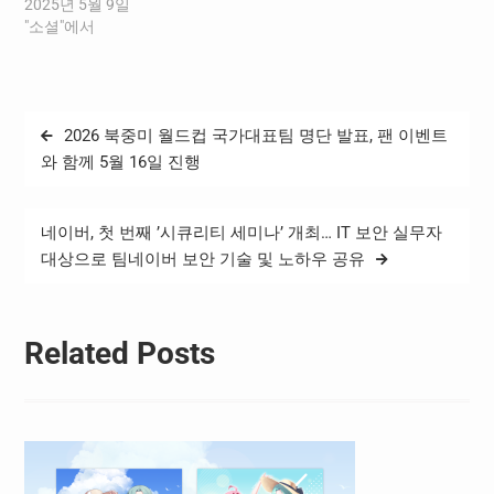
7,010억 원을 각각 기록했다
2025년 5월 9일
고 밝혔다. 1분기 연결 매출
"소셜"에서
액은 서치플랫폼, 커머스 등
주요 사업 부문의 견조한 성
장으로 전년 동기 대비
10.3% 증가한 2조 7,868억
글
2026 북중미 월드컵 국가대표팀 명단 발표, 팬 이벤트
원을 기록했다. 조정 EBITDA
탐
는 전년 동기 대비 20.7% 증
와 함께 5월 16일 진행
가한 7,010억 원을 기록했
색
다.…
네이버, 첫 번째 ’시큐리티 세미나’ 개최… IT 보안 실무자
대상으로 팀네이버 보안 기술 및 노하우 공유
Related Posts