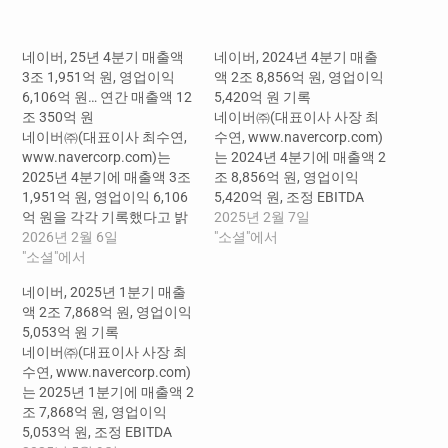
중...
네이버, 25년 4분기 매출액
네이버, 2024년 4분기 매출
3조 1,951억 원, 영업이익
액 2조 8,856억 원, 영업이익
6,106억 원… 연간 매출액 12
5,420억 원 기록
조 350억 원
네이버㈜(대표이사 사장 최
네이버㈜(대표이사 최수연,
수연, www.navercorp.com)
www.navercorp.com)는
는 2024년 4분기에 매출액 2
2025년 4분기에 매출액 3조
조 8,856억 원, 영업이익
1,951억 원, 영업이익 6,106
5,420억 원, 조정 EBITDA
억 원을 각각 기록했다고 밝
7,459억 원을 각각 기록했다
2025년 2월 7일
혔다. 2025년 연간 매출액은
2026년 2월 6일
고 밝혔다. ​ 4분기 연결 매출
"소셜"에서
전년 대비 12.1% 증가한 12
"소셜"에서
액은 서치플랫폼 및 커머스
조 350억 원을, 연간 영업이
등 주요 사업부문의 성장에
네이버, 2025년 1분기 매출
익은 전년 대비 11.6% 증가
힘입어 전년동기 대비
액 2조 7,868억 원, 영업이익
한 2조 2,081억 원을 달성했
13.7%, 전분기 대비 6.3% 성
5,053억 원 기록
다. [2025년 4분기 매출원별
장한 2조 8,856억 원을 기록
네이버㈜(대표이사 사장 최
실적] 4분기 연결 매출액은
했다. 4분기 조정 EBITDA는
수연, www.navercorp.com)
전체 플랫폼 광고, 커머스, 핀
9분기 연속 성장하며 전년동
는 2025년 1분기에 매출액 2
테크 등 주요 사업부문의…
기…
조 7,868억 원, 영업이익
5,053억 원, 조정 EBITDA