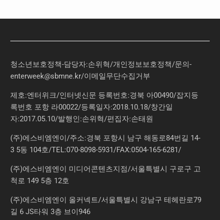
청소년보호정책-담당자:손위혁
/
개인정보보호정책
/
문의
-
enterweek@sbmne.kr
/이메일무단수집거부
제호:엔터위크/인터넷신문 등록번호:경북 아00490/잡지등
록번호 포항 라00022/등록일자:2018.10.18/창간일
자:2017.05.10/발행인:손위혁/편집자:손태원
(주)에스비엠엔이/주소:경북 포항시 남구 해동로84번길 14-
3 5동 104호/TEL:070-8098-5931/FAX:0504-165-6281/
(주)에스비엠엔이 미디어콘텐츠지점/서울특별시 구로구 고
척로 149 5층 12호
(주)에스비엠엔이 올커넥트/서울특별시 강남구 테헤란로79
길 6 JS타워 3층 브이946