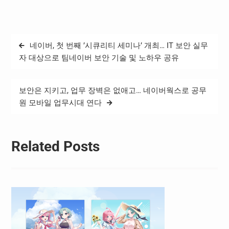
러드’ 완결 기념 네이버 시리
즈 프로모션
은 12/13~12/27 동안 진행
하며, 1화부터 50화까지 무
글
네이버, 첫 번째 ’시큐리티 세미나’ 개최… IT 보안 실무
료로 열람할 수 있는 ‘타임딜
탐
혜택’과 회차 무관하게 총 3
자 대상으로 팀네이버 보안 기술 및 노하우 공유
화 분량을 무료로 열람할 수
색
있는 ‘이용권 지급 혜택’으로
구성됐다. 프로모션 혜택은
보안은 지키고, 업무 장벽은 없애고… 네이버웍스로 공무
네이버 시리즈 접속 시 누구
원 모바일 업무시대 연다
나 이용할 수 있다.…
Related Posts