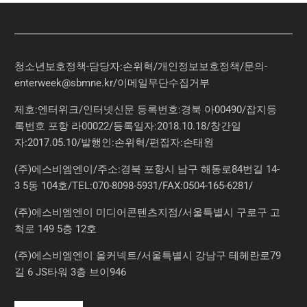
청소년보호정책-담당자:손위혁
/
개인정보보호정책
/
문의
-
enterweek@sbmne.kr
/이메일무단수집거부
제호:엔터위크/인터넷신문 등록번호:경북 아00490/잡지등
록번호 포항 라00022/등록일자:2018.10.18/창간일
자:2017.05.10/발행인:손위혁/편집자:손태원
(주)에스비엠엔이/주소:경북 포항시 남구 해동로84번길 14-
3 5동 104호/TEL:070-8098-5931/FAX:0504-165-6281/
(주)에스비엠엔이 미디어콘텐츠지점/서울특별시 구로구 고
척로 149 5층 12호
(주)에스비엠엔이 올커넥트/서울특별시 강남구 테헤란로79
길 6 JS타워 3층 브이946