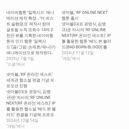
중...
네이버웹툰 ‘일렉시드’ 애니
넷마블, ‘RF ONLINE NEXT’
메이션 제작 확정… ‘더 퍼스
웹툰 출시
트 슬램덩크’ 제작사 참여
넷마블(대표 권영식, 김병
글로벌 누적 조회수 14억 2
규)은 자사의 ‘RF ONLINE
천만 뷰를 기록한 네이버웹
NEXT(RF 온라인 넥스트)’ IP
툰의 인기 웹툰 ‘일렉시
를 활용한 웹툰 ‘배드 본 블러
드’(글/그림: 손제호/제나)가
드(BAD BORN BLOOD)’를
애니메이션으로 제작된다. ​
오는 14일에 출시한다고 11
2024년 11월 12일
네이버웹툰의 일본 계열사
2025년 7월 1일
일 밝혔다. 웹툰 ‘배드 본 블
"게임"에서
라인 디지털 프론티어는 일
"소셜"에서
러드’는 ‘RF ONLINE
본 단데라이온 애니메이션
NEXT’ 세계관 기반의 동명
넷마블, ‘RF 온라인 넥스트’
스튜디오(DandeLion
웹소설을 바탕으로 기획됐
세계관 웹소설 완결 기념 프
Animation Studio)가 ‘일렉
으며, 네이버웹툰을 통해 매
로모션 진행
시드’ 애니메이션을 제작한
주 목요일에 연재 예정이
넷마블(대표 권영식, 김병
다고 오늘(1일) 발표했다. 단
다. 웹툰의 기반이 된 웹소
규)은 자사의 ‘RF ONLINE
데라이온은 ‘더 퍼스트 슬램
설 ‘배드 본 블러드’는 최
NEXT(RF 온라인 넥스트)’ IP
덩크’와 아카데미 시상식 단
근 300만 다운로드를 돌파
를 활용한 웹소설 ‘배드 본 블
편 애니메이션 부문 후보작
하고, 평균 별점 9.5점을 기
러드’ 완결을 기념해 프로모
‘알사탕’을 제작한 실력파 스
록하는 등 독자들의 높은 호
션을 진행한다고 13일 밝혔
2024년 12월 14일
튜디오로, 일본 토에이 애니
응을 받고 있다. 웹툰 제작
다. 이번 웹소설 ‘배드 본 블
"게임"에서
메이션과 자본…
은 ‘나 혼자만…