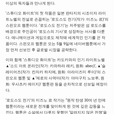
이상의 독자들과 만나게 된다.
‘스튜디오 화이트’의 첫 작품은 일본 판타지의 시조이자 라이
트노벨의 전설로 손꼽히는 ‘로도스도 전기(작가: 미즈노 료)’의
스핀오프 웹툰이다. ‘로도스도 전기’는 저주받은 섬 로도스를
배경으로 주인공이 ‘로도스의 기사’로 성장하는 서사를 다룬
다. 애니메이션과 게임으로도 제작돼 세계적인 인기를 끈 작
품이다. 스핀오프 웹툰은 오는 5월 9일에 네이버웹툰에서 가
장 먼저 선보인 후 글로벌 시장을 공략한다.
이와 함께 ‘스튜디오 화이트’는 카도카와의 인기 라이트노벨
▲‘소드 아트 온라인(작가: 카와하라 레키, 원화: abec)’, ▲‘슬
레이어즈(작가: 칸자카 하지메, 원화: 아라이즈미 루이)’의 스
핀오프 웹툰 및 ▲‘제로의 사역마(작가: 야마구치 노보루, 원
화: 우사츠카 에이지)’ 웹툰판 등을 순차적으로 선보일 예정이
다.
‘로도스도 전기’의 미즈노 료 작가는 “원작 탄생 30여 년 만에
웹툰이라는 새로운 전개를 맞이하게 된 것에 깊은 감동을 느
낀다. 웹툰은 소설에서 다루지 못했던 ‘알려지지 않은 전쟁’을