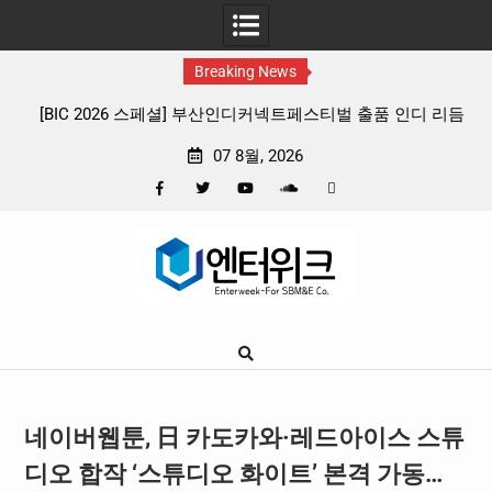
Breaking News
 리듬
판타지 케이팝 애니메이션 ‘고스트밴드’ 8월 26일(수) 개봉
확정, 소울 충만한 메인 포스터 & 메인 예고편 공개
07 8월, 2026
Facebook
Twitter
YouTube
Plus
Pinterest
Skip
Google
to
content
네이버웹툰, 日 카도카와·레드아이스 스튜
디오 합작 ‘스튜디오 화이트’ 본격 가동…