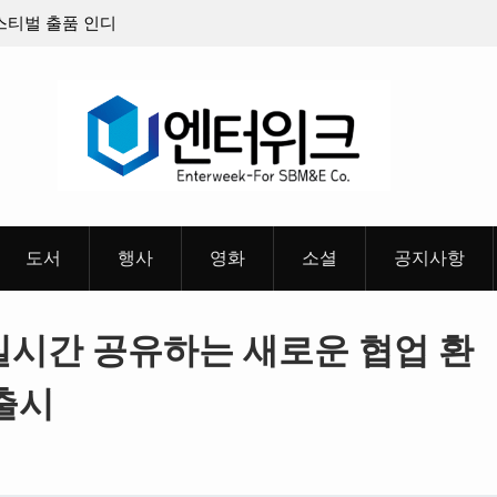
8월 26일(수)
충청 청소년이 만든 U대회 홍보 영상…최종 6편
 메인 예고편 공
도서
행사
영화
소셜
공지사항
실시간 공유하는 새로운 협업 환
 출시