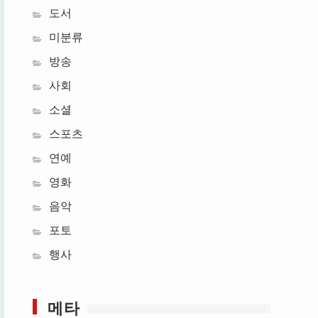
도서
미분류
방송
사회
소셜
스포츠
연예
영화
음악
포토
행사
메타