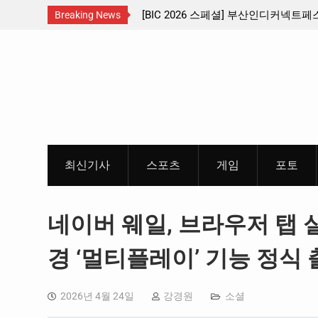
산인디커넥트페스티벌 출품 인디
판타지 케이팝 애니메이션 ‘고스트밴드’ 
Breaking News
개봉 확정, 소울 충만한 메인 포스터 &
Skip
개
to
content
최신기사
스포츠
게임
포토
네이버 웨일, 브라우저 탭 
경 ‘멀티플레이’ 기능 정식
2026년 4월 24일
강경원
소셜