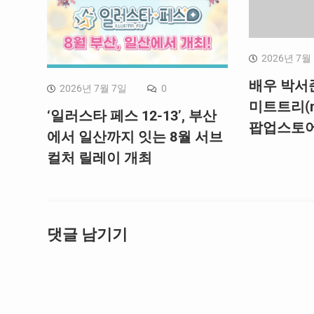
2026년 7월
배우 박서
2026년 7월 7일
0
미트트리(me
‘일러스타 페스 12-13’, 부산
팝업스토어
에서 일산까지 잇는 8월 서브
컬처 릴레이 개최
댓글 남기기