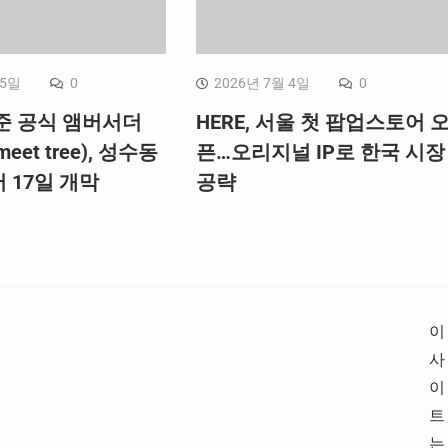
 5일
0
2026년 7월 4일
0
준 공식 앰버서더
HERE, 서울 첫 팝업스토어 
et tree), 성수동
픈…오리지널 IP로 한국 시장
 17일 개막
공략
이
사
이
트
는