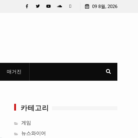
 선정
중요 메일메일 제목정준호 의원, 축구협회 슬그머니 만
09 8월, 2026
들고 지운 ‘홍명보 특례’ 홍명보에 쏟아진 20년 무한 특
Facebook
Twitter
YouTube
Plus
Pinterest
혜
Google
매거진
카테고리
게임
뉴스와이어