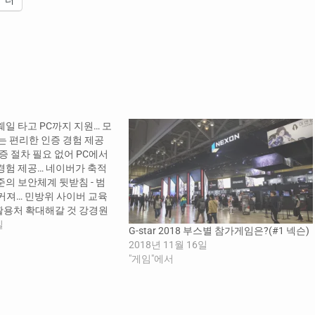
웨일 타고 PC까지 지원… 모
는 편리한 인증 경험 제공
인증 절차 필요 없어 PC에서
경험 제공… 네이버가 축적
준의 보안체계 뒷받침 - 범
커져… 민방위 사이버 교육
활용처 확대해갈 것 강경원
 인증서가 웨일 브라우저의
일
G-star 2018 부스별 참가게임은?(#1 넥슨)
어, PC까지 영토를 확장한
2018년 11월 16일
표 한성숙)는 24일, 그간
"게임"에서
원되던 네이버 인증서가
기본 탑재돼, PC 기반…