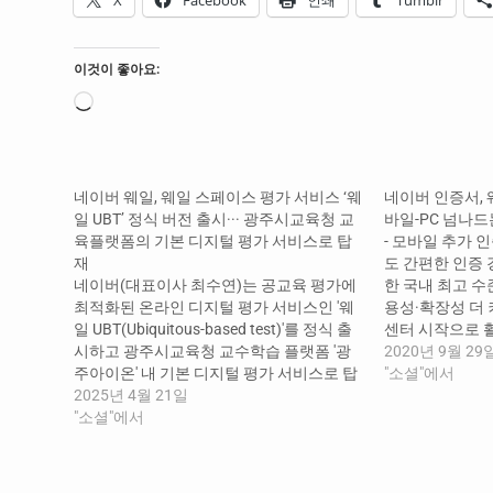
이것이 좋아요:
로
드
중...
네이버 웨일, 웨일 스페이스 평가 서비스 ‘웨
네이버 인증서, 
일 UBT’ 정식 버전 출시··· 광주시교육청 교
바일-PC 넘나드
육플랫폼의 기본 디지털 평가 서비스로 탑
- 모바일 추가 
재
도 간편한 인증 
네이버(대표이사 최수연)는 공교육 평가에
한 국내 최고 수
최적화된 온라인 디지털 평가 서비스인 '웨
용성·확장성 더 
일 UBT(Ubiquitous-based test)'를 정식 출
센터 시작으로 
시하고 광주시교육청 교수학습 플랫폼 '광
기자 -- 네이버
2020년 9월 29
주아이온' 내 기본 디지털 평가 서비스로 탑
기술 지원에 힘입
"소셜"에서
재를 시작했다. 웨일 UBT는 지난 10월 최초
2025년 4월 21일
다. 네이버㈜(대
공개되었으며 ▲수행평가 종합 관리체계
"소셜"에서
모바일에서만 지
제공 ▲문항 저작 기능 ▲고품질 문항의 안
웨일 브라우저에 
정적 제공 ▲메타 데이터 표준화 ▲AI 감독
관 평가 솔루션 등을…