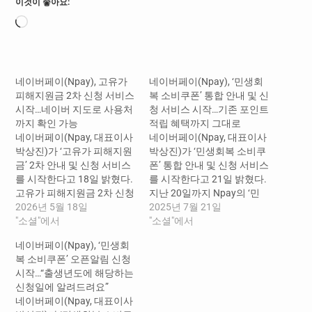
이것이 좋아요:
로
드
중...
네이버페이(Npay), 고유가
네이버페이(Npay), ‘민생회
피해지원금 2차 신청 서비스
복 소비쿠폰’ 통합 안내 및 신
시작…네이버 지도로 사용처
청 서비스 시작…기존 포인트
까지 확인 가능
적립 혜택까지 그대로
네이버페이(Npay, 대표이사
네이버페이(Npay, 대표이사
박상진)가 ‘고유가 피해지원
박상진)가 ‘민생회복 소비쿠
금’ 2차 안내 및 신청 서비스
폰’ 통합 안내 및 신청 서비스
를 시작한다고 18일 밝혔다.
를 시작한다고 21일 밝혔다. ​
고유가 피해지원금 2차 신청
지난 20일까지 Npay의 ‘민
기간은 5월 18일부터 7월 3
2026년 5월 18일
생회복 소비쿠폰(이하 ‘소비
2025년 7월 21일
일까지로, 전 국민의 70%로
"소셜"에서
쿠폰’) 오픈알림 신청을 한
"소셜"에서
대상자 폭이 넓어졌다. 네이
사용자들은 21일부터 25일
네이버페이(Npay), ‘민생회
버에서 ‘고유가 피해지원금’
까지 ‘요일제’에 맞게 출생년
복 소비쿠폰’ 오픈알림 신청
혹은 ‘네이버페이’를 검색하
도 끝자리에 해당하는 날 제
시작…“출생년도에 해당하는
면 통합 안내 페이지를 확인
공되는 네이버 톡톡 알림을
신청일에 알려드려요”
할 수 있으며, 안내 페이지 내
통해 Npay 소비쿠폰을 신청
네이버페이(Npay, 대표이사
에서 ‘신청하기’를 선택하면
할 수 있으며, 오픈알림을 신