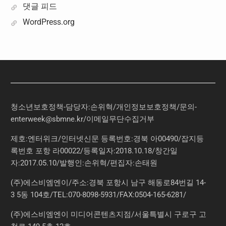
댓글 피드
WordPress.org
청소년보호정책-담당자:손위혁
/
개인정보보호정책
/
문의
-
enterweek@sbmne.kr
/이메일무단수집거부
제호:엔터위크/인터넷신문 등록번호:경북 아00490/잡지등
록번호 포항 라00022/등록일자:2018.10.18/창간일
자:2017.05.10/발행인:손위혁/편집자:손태원
(주)에스비엠엔이/주소:경북 포항시 남구 해동로84번길 14-
3 5동 104호/TEL:070-8098-5931/FAX:0504-165-6281/
(주)에스비엠엔이 미디어콘텐츠지점/서울특별시 구로구 고