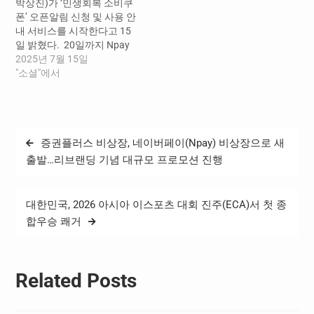
박상진)가 ‘민생회복 소비쿠
연결되는 신청 페이지에서
청하지 않은 사용자들도 자
폰’ 오픈알림 신청 및 사용 안
대상 여부를 확인할…
신에게 해당하는 요일에
내 서비스를 시작한다고 15
Npay…
일 밝혔다. ​ 20일까지 Npay
를 통해 ‘민생회복 소비쿠폰’
2025년 7월 15일
오픈알림 신청을 하면, 1차
"소셜"에서
민생회복 소비쿠폰의 신청
및 지급이 시작되는 오는 21
일부터 25일까지 출생년도
끝자리를 기준으로 운영되
글
증권플러스 비상장, 네이버페이(Npay) 비상장으로 새
는 ‘요일제’에 맞게 사용자에
탐
게 해당하는 신청일에 네이
출발…리브랜딩 기념 대규모 프로모션 진행
버 앱에서 오픈 알림을 받을
색
수 있다. ​…
대한민국, 2026 아시아 이스포츠 대회 진주(ECA)서 첫 종
합우승 쾌거
Related Posts