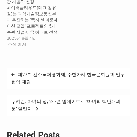
관 사업자 선정
장, NTT 동일본 야마구치 타
력을 기반으로 동남아시아
네이버클라우드(대표 김유
다유키 비즈니스 개발 본부
시장으로의 소버린 AI 확장
원)는 과학기술정보통신부
장, NTT e-드론 테크놀로지
을 본격화한다는 계획이다. ​
가 추진하는 ‘독자 AI 파운데
타키자와 마사히로 대표이
우선 양사는…
이션 모델’ 프로젝트의 5개
사 네이버클라우드(대표 김
주관 사업자 중 하나로 선정
유원)는 일본 야마가타현 나
됐다고 밝혔다. 이번 프로젝
2025년 8월 4일
가이시, NTT 동일본,…
트에는 네이버를 비롯해 실
"소셜"에서
리콘밸리 영상 멀티모달 AI
스타트업 트웰브랩스,
KAIST·서울대·포항공대·고
려대·한양대 등 국내 유수 대
글
제27회 전주국제영화제, 주헝가리 한국문화원과 업무
학·연구기관이 참여한다. 네
탐
이버클라우드는 국내에서
협약 체결
유일하게 AI 기술 개발부터
색
서비스 구현까지 전 과정을
자체 기술로 수행할 수 있는
쿠키런: 마녀의 성, 2주년 업데이트로 ‘마녀의 백만개의
‘AI 풀스택’ 역량을…
문’ 열린다
Related Posts