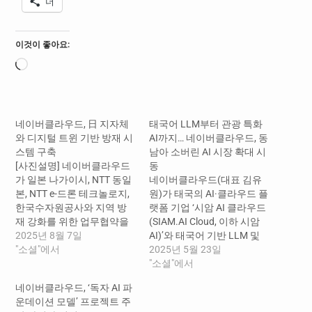
더
이것이 좋아요:
로
드
중...
네이버클라우드, 日 지자체
태국어 LLM부터 관광 특화
와 디지털 트윈 기반 방재 시
AI까지… 네이버클라우드, 동
스템 구축
남아 소버린 AI 시장 확대 시
[사진설명] 네이버클라우드
동
가 일본 나가이시, NTT 동일
네이버클라우드(대표 김유
본, NTT e-드론 테크놀로지,
원)가 태국의 AI·클라우드 플
한국수자원공사와 지역 방
랫폼 기업 ‘시암 AI 클라우드
재 강화를 위한 업무협약을
(SIAM.AI Cloud, 이하 시암
체결했다. (왼쪽부터) 한국
2025년 8월 7일
AI)’와 태국어 기반 LLM 및
수자원공사 장병훈 수자원
"소셜"에서
AI 에이전트 공동 개발을 위
2025년 5월 23일
환경부문장, 네이버클라우
한 업무 협약을 체결했다고
"소셜"에서
드 신지현 일본사업개발총
밝혔다. 시암 AI는 태국의 AI
네이버클라우드, ‘독자 AI 파
괄 상무, 일본 야마가타현 나
전환을 주도하고 있는 대표
운데이션 모델’ 프로젝트 주
가이시 우치야 시게하루 시
기업으로, 회사 측은 이번 협