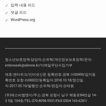
입력 내용 피드
댓글 피드
WordPress.org
청소년보호정책-담당자:손위혁
/
개인정보보호정책
/
문의
-
enterweek@sbmne.kr
/이메일무단수집거부
제호:엔터위크/인터넷신문 등록번호:경북 아00490/잡지등
록번호 포항 라00022/등록일자:2018.10.18/창간일
자:2017.05.10/발행인:손위혁/편집자:손태원
(주)에스비엠엔이/주소:경북 포항시 남구 해동로84번길 14-
3 5동 104호/TEL:070-8098-5931/FAX:0504-165-6281/