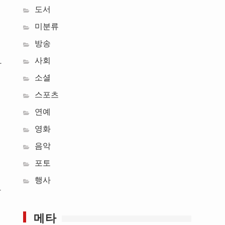
도서
미분류
방송
사회
과
소셜
스포츠
연예
영화
음악
포토
른
행사
확
메타