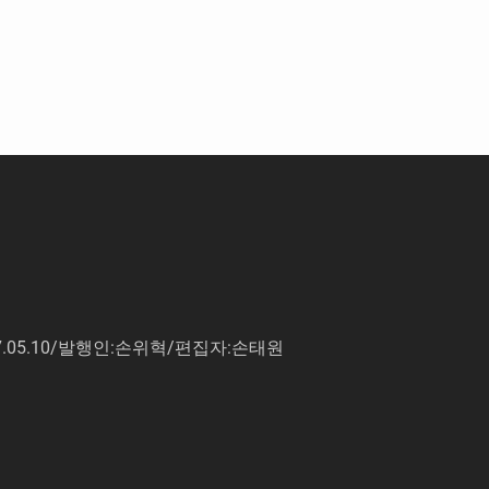
7.05.10/발행인:손위혁/편집자:손태원