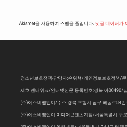
Akismet을 사용하여 스팸을 줄입니다.
댓글 데이터가 
청소년보호정책-담당자:손위혁
/
개인정보보호정책
/
문
제호:엔터위크/인터넷신문 등록번호:경북 아00490/잡지등
(주)에스비엠엔이/주소:경북 포항시 남구 해동로84번길 14-3 5
(주)에스비엠엔이 미디어콘텐츠지점/서울특별시 구로구 
(주)에스비엠엔이 올커넥트/서울특별시 강남구 테헤란로7