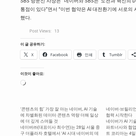
SBS 방문신 사장은 “네이버와 SBS는 ‘도전과 혁신의
통점이 있다”면서 “이번 협약은 AI 대전환기에 서로의
했다.
Post Views:
13
이 글 공유하기:
X
Facebook
인쇄
Tumblr
이것이 좋아요:
로
드
중...
‘콘텐츠의 힘’ 가장 잘 아는 네이버, AI 기술
네이버-브릴리언
에 차별화된 데이터·콘텐츠 역량 더해 일상
협력 시작한다
에 더 깊게 스며들 것
네이버가 AI 기
네이버㈜(대표이사 최수연)는 28일 서울 중
파트너사와 협업
구 더플라자 호텔에서 ‘AI 시대 네이버의 데
트 코리아는 4