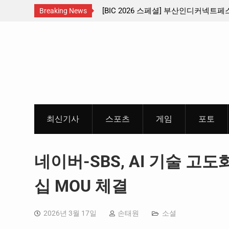
수도권 서남부 교통
[BIC 2026 스페셜] 부산인디커넥트페스티벌 출
Breaking News
리듬게임 4종 프리뷰
Skip
to
content
최신기사
스포츠
게임
포토
네이버-SBS, AI 기술 고
십 MOU 체결
2026년 3월 17일
손태원
소셜