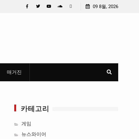
충청 청소년이 만든 U대회 홍보 영상…최종 6편 선정
09 8월, 2026
중요 메일
들고 지운 
Facebook
Twitter
YouTube
Plus
Pinterest
혜
Google
매거진
카테고리
게임
뉴스와이어