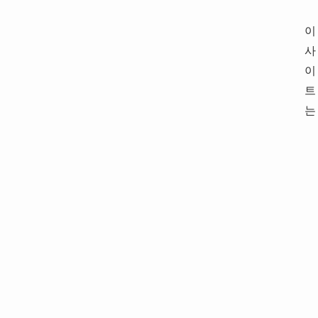
이
사
이
트
는