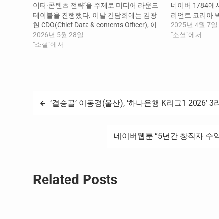
이터·콘텐츠 전략’을 주제로 미디어 라운드
네이버 1784에
테이블을 진행했다. 이날 간담회에는 김광
리언트 코리아 
현 CDO(Chief Data & contents Officer), 이
석한 가운데 ‘A
2025년 4월 7일
일구 콘텐츠 서비스 부문장, 김상범 검색 플
2026년 5월 28일
식’을 진행했다
"소셜"에서
랫폼 부문장이 참석해 AI 시대의 콘텐츠·창
"소셜"에서
경제지 머니투데이
작자 생태계 활성화 전략과 AI 검색 서비스
시스, 증권경제 
경쟁력 강화 방향에 대해 발표했다. 김광현
있는 종합 미디어
CDO,…
글
‘결승골’ 이동경(울산), ‘하나은행 K리그1 2026’ 
탐
네이버웹툰 “5년간 창작자 수익
색
Related Posts