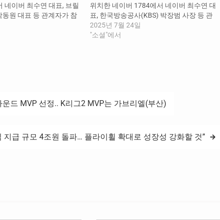
서 네이버 최수연 대표, 브릴
위치한 네이버 1784에서 네이버 최수연 대
박동원 대표 등 관계자가 참
표, 한국방송공사(KBS) 박장범 사장 등 관
I 기술-데이터 업무협약 체결
계자가 참석한 가운데 ‘AI 분야 포괄적 업무
2025년 7월 24일
. 브릴리언트 코리아는 종합
제휴 양해각서 체결식’을 진행했다. 대한민
"소셜"에서
, 뉴스통신사 뉴스1, 뉴
국 대표 공영미디어 KBS는 지상파 TV방송,
방송사 MTN 등을 보유하고
위성 TV방송, 라디오방송, 지상파 DMB 방
 기업이다. 향후…
송, 뉴미디어 서비스…
3라운드 MVP 선정.. K리그2 MVP는 가브리엘(부산)
 지급 규모 4조원 돌파… 플라이휠 확대로 성장성 강화할 것”