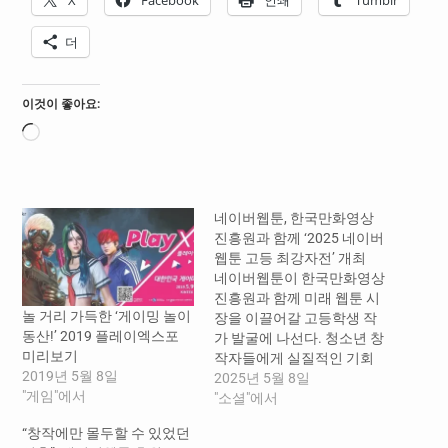
더
이것이 좋아요:
로
드
중...
네이버웹툰, 한국만화영상
진흥원과 함께 ‘2025 네이버
웹툰 고등 최강자전’ 개최
네이버웹툰이 한국만화영상
진흥원과 함께 미래 웹툰 시
놀 거리 가득한 ‘게이밍 놀이
장을 이끌어갈 고등학생 작
동산!’ 2019 플레이엑스포
가 발굴에 나선다. 청소년 창
미리보기
작자들에게 실질적인 기회
2019년 5월 8일
를 제공하고, 창작 생태계의
2025년 5월 8일
"게임"에서
저변을 넓히기 위해 국내 최
"소셜"에서
대 규모의 고등학생 웹툰 공
“창작에만 몰두할 수 있었던
모전 ‘2025 네이버웹툰 고등