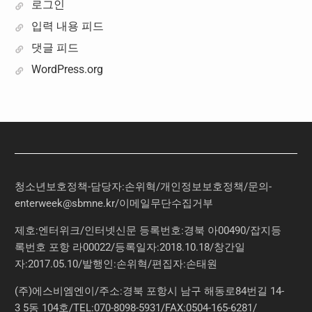
로그인
입력 내용 피드
댓글 피드
WordPress.org
청소년보호정책-담당자:손위혁
/
개인정보보호정책
/
문의
-
enterweek@sbmne.kr
/이메일무단수집거부
제호:엔터위크/인터넷신문 등록번호:경북 아00490/잡지등
록번호 포항 라00022/등록일자:2018.10.18/창간일
자:2017.05.10/발행인:손위혁/편집자:손태원
(주)에스비엠엔이/주소:경북 포항시 남구 해동로84번길 14-
3 5동 104호/TEL:070-8098-5931/FAX:0504-165-6281/