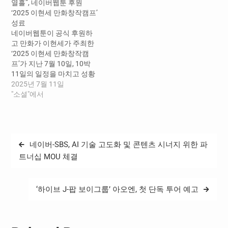
열흘”, 네이버웹툰 후원
최강자전’을 개최한다. 이번
‘2025 이현세 만화창작캠프’
공모전은 네이버웹툰과 진
성료
흥원이 2012년부터 공동 운
네이버웹툰이 공식 후원하
영해온 대표 신인작가 발굴
고 만화가 이현세가 주최한
프로그램 ‘네이버웹툰 최강
‘2025 이현세 만화창작캠
자전’의 연장선에서 그 대상
프’가 지난 7월 10일, 10박
을 고등학생(및 동일연령
11일의 일정을 마치고 성황
의…
리에 종료됐다. ​ ‘이현세 만
2025년 7월 11일
화창작캠프’는 웹툰 작가를
"소셜"에서
꿈꾸는 예비 창작자들이 집
중적인 창작 훈련을 통해 한
편의 단편 만화를 완성하는
프로그램이다. 2001년 세종
글
네이버-SBS, AI 기술 고도화 및 콘텐츠 시너지 위한 파
대학교 이두호 명예교수의
탐
주도로 시작된 이 캠프는,
트너십 MOU 체결
2014년부터 네이버웹툰이
색
공식 후원사로 참여하며 전
국…
‘하이브 J-팝 보이그룹’ 아오엔, 첫 단독 투어 예고