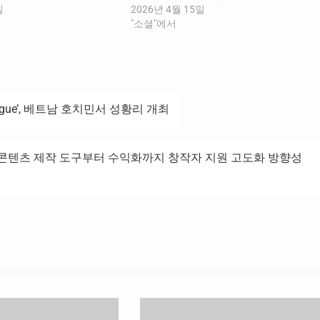
를 높이고 이를 작품의 유료
일
라인 전반에 걸친 프로모션을 전개한다. ​ 먼
2026년 4월 15일
이어가는 의미 있는 성과를
저 네이버웹툰 앱에서는 독자의 몰입을 극
"소셜"에서
버웹툰은 22일, 2026년 1
대화할 참여형 이벤트를 선보인다. 앱 검색
 성과를…
창에 작품 관련 주요 키워드를 입력하면 특
별한 시각…
League’, 베트남 호치민서 성황리 개최
… 콘텐츠 제작 도구부터 수익화까지 창작자 지원 고도화 방향성