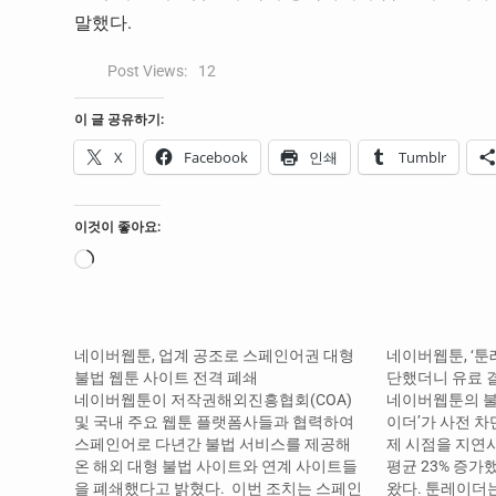
말했다.
Post Views:
12
이 글 공유하기:
X
Facebook
인쇄
Tumblr
이것이 좋아요:
로
드
중...
네이버웹툰, 업계 공조로 스페인어권 대형
네이버웹툰, ‘툰
불법 웹툰 사이트 전격 폐쇄
단했더니 유료 결
네이버웹툰이 저작권해외진흥협회(COA)
네이버웹툰의 불
및 국내 주요 웹툰 플랫폼사들과 협력하여
이더’가 사전 차
스페인어로 다년간 불법 서비스를 제공해
제 시점을 지연
온 해외 대형 불법 사이트와 연계 사이트들
평균 23% 증가
을 폐쇄했다고 밝혔다. ​ 이번 조치는 스페인
왔다. 툰레이더