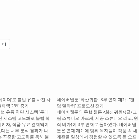
더
레이더’로 불법 유출 사전 차
네이버웹툰 ‘화산귀환’, 3부 연재 재개…‘팬
제액 23% 증가
덤 밀착형’ 프로모션 전개
법 유통 차단 시스템 ‘툰레
네이버웹툰의 무협 웹툰 <화산귀환>(글/그
단 시스템 고도화로 불법 복
림 스튜디오 아르케, 제공 스튜디오 리코, 원
시키자, 작품 유료 결제액이
작 비가)이 3부 연재로 돌아왔다. 네이버웹
했다는 내부 분석 결과가 나
툰은 연재 재개에 맞춰 독자들이 작품 속 세
는 꾸준한 고도화를 통해 불
계관을 일상에서 경험할 수 있도록 온·오프