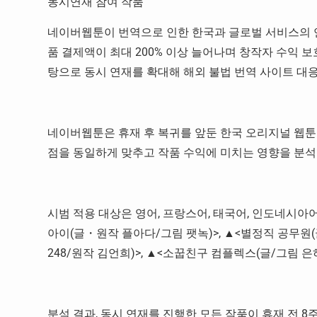
동시연재 참여 작품
네이버웹툰이 번역으로 인한 한국과 글로벌 서비스의 연재
품 결제액이 최대 200% 이상 늘어나며 창작자 수익 
탕으로 동시 연재를 확대해 해외 불법 번역 사이트 대
네이버웹툰은 휴재 후 복귀를 앞둔 한국 오리지널 웹툰
점을 동일하게 맞추고 작품 수익에 미치는 영향을 분석
시범 적용 대상은 영어, 프랑스어, 태국어, 인도네시아
아이(글・원작 플아다/그림 팻녹)>, ▲<별정직 공무원(글
248/원작 김언희)>, ▲<소꿉친구 컴플렉스(글/그림 은하
분석 결과, 동시 연재를 진행한 모든 작품이 휴재 전 8