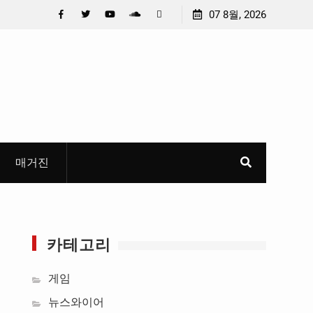
 선정
중요 메일메일 제목정준호 의원, 축구협회 슬그머니 만
07 8월, 2026
들고 지운 ‘홍명보 특례’ 홍명보에 쏟아진 20년 무한 특
Facebook
Twitter
YouTube
Plus
Pinterest
혜
Google
매거진
카테고리
게임
뉴스와이어