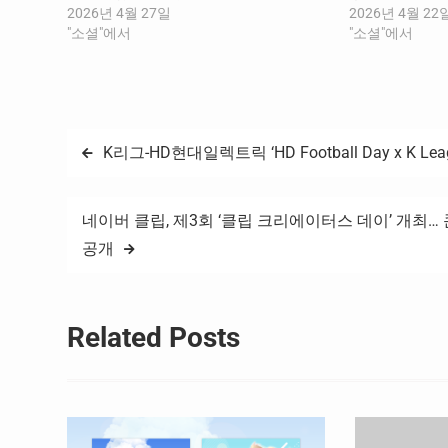
사법당국에 의한 조치로, 웹툰 권리사들이
2026년 4월 27일
법 복제 난이도
2026년 4월 22
해외에서 현지 법에 따라 직접 대응하여 성
"소셜"에서
결제 전환으로 
"소셜"에서
과를 이뤄낸 첫 사례다. 특히 네이버웹툰을
내고 있다. ​ 네이
비롯해 카카오엔터테인먼트, 레진엔터테인
분기 툰레이더의
먼트, 리디, 키다리스튜디오, 투믹스, 탑코미
디어…
글
K리그-HD현대일렉트릭 ‘HD Football Day x K 
탐
네이버 클립, 제3회 ‘클립 크리에이터스 데이’ 개최
색
공개
Related Posts