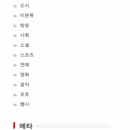
도서
미분류
방송
사회
소셜
스포츠
연예
영화
음악
포토
행사
메타