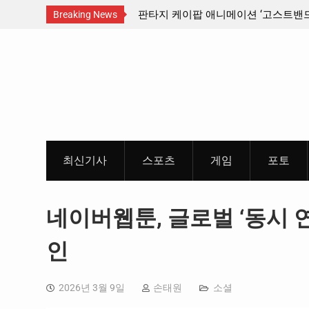
산인디커넥트페스티벌 출품 인디
판타지 케이팝 애니메이션 ‘고스트밴드’ 
Breaking News
개봉 확정, 소울 충만한 메인 포스터 &
Skip
개
to
content
최신기사
스포츠
게임
포토
네이버웹툰, 글로벌 ‘동시 
인
2026년 3월 9일
손태원
소셜