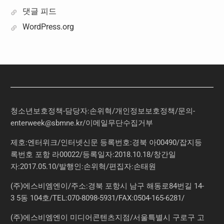
댓글 피드
WordPress.org
청소년보호정책-담당자:손위혁
/
개인정보보호정책
/
문의
-
enterweek@sbmne.kr
/이메일무단수집거부
제호:엔터위크/인터넷신문 등록번호:경북 아00490/잡지등
록번호 포항 라00022/등록일자:2018.10.18/창간일
자:2017.05.10/발행인:손위혁/편집자:손태원
(주)에스비엠엔이/주소:경북 포항시 남구 해동로84번길 14-
3 5동 104호/TEL:070-8098-5931/FAX:0504-165-6281/
(주)에스비엠엔이 미디어콘텐츠지점/서울특별시 구로구 고