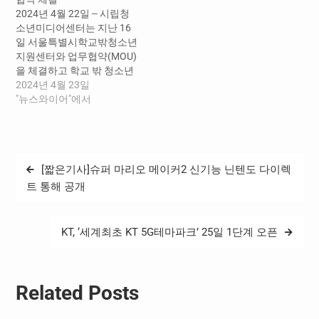
을 경험하는 기회의 주인공
2024년 4월 22일 -- 시립청
이 될 수 있도록 프로젝트 학
소년미디어센터는 지난 16
습을 기반으로 한 미디어특
일 서울특별시학교밖청소년
성화교육을 진행해왔다. 이
지원센터와 업무협약(MOU)
어 2020년에는 대안교육기
을 체결하고 학교 밖 청소년
관 최초로 실제 모바일 게임
의 미디어 역량 강화 및 건강
2024년 4월 23일
을 기획·제작하고 온라인 스
한 성장 지원을 위한 상호협
"뉴스와이어"에서
토어에 등록하는 커리큘럼
력을 약속했다고 밝혔다. 양
을 통해 게임…
기관은 이번 협약에 따라 △
학교 밖 청소년 대상 미디어
프로그램 및 상담 지원 △지
글
[짧은기사]슈퍼 마리오 메이커2 신기능 닌텐도 다이렉
역 내 학교 밖 청소년을 위한
탐
미디어활동 공간 지원 △학
트 통해 공개
교 밖 청소년…
색
KT, ‘세계최초 KT 5G테마파크’ 25일 1단계 오픈
Related Posts