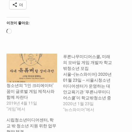
더
이것이 좋아요:
로
드
중...
푸른나무미디어스쿨, 미래
의 모바일 게임 개발자 학교
밖청소년 모집
서울--(뉴스와이어) 2020년
01월 23일 -- 서울시청소년
청소년의 ‘1인 크리에이터’
미디어센터가 운영하는 대
꿈이 글로벌 게임 제작사와
안교육기관 ‘푸른나무미디
함께 자란다
어스쿨’이 학교밖청소년 중
2019년 4월 11일
모바일 게임 개발자 과정에
2020년 1월 23일
"게임"에서
참여할 신입생을 모집한다.
"뉴스와이어"에서
푸른나무미디어스쿨은
시립청소년미디어센터, 학
2002년부터 학교밖청소년
교 밖 청소년 지원 위한 업무
이 다양하고 전문적인 배움
협약 체결