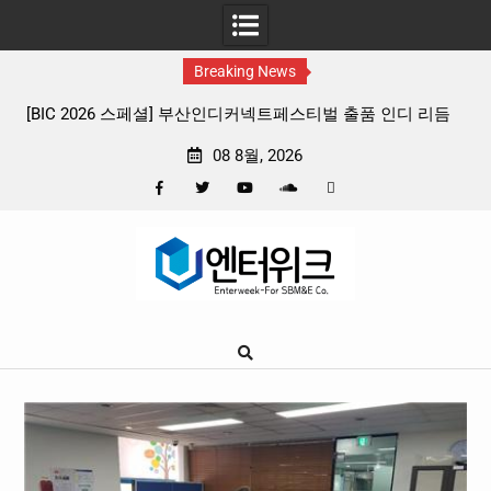
Breaking News
 리듬
판타지 케이팝 애니메이션 ‘고스트밴드’ 8월 26일(수) 개봉
확정, 소울 충만한 메인 포스터 & 메인 예고편 공개
08 8월, 2026
Facebook
Twitter
YouTube
Plus
Pinterest
Skip
Google
to
content