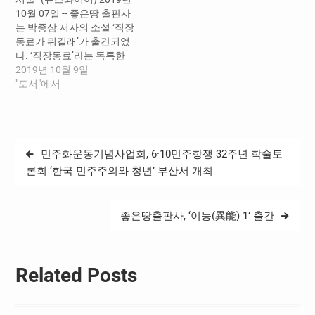
레길 일기와 사계절에 걸친
10월 07일 -- 좋은땅 출판사
등산 일기, 선거 때마다 걸은
는 박종삼 저자의 소설 ‘직장
이야기와 바우길 일기,…
동료가 뭐길래’가 출간되었
다. ‘직장동료’라는 독특한
관계로 맺어진 사람들과 이
2019년 10월 9일
들과 얽히고설킨 사람들의
"도서"에서
이야기가 담긴 소설이다. 이
소설에서 풍천제약의 직장
동료들은 끈끈한 동료애를
자랑하며 상대적으로 회사
글
민주화운동기념사업회, 6·10민주항쟁 32주년 학술토
밖의 사람들을 배척하는 모
탐
습을 보인다. yy마트에서 일
론회 ‘한국 민주주의와 청년’ 부산서 개최
하고 있는 임광수는 출근길
색
에 우연히 풍천제약의 통근
버스를 타는 최송화를 보고
좋은땅출판사, ‘이능(異能) 1’ 출간
사랑에…
Related Posts