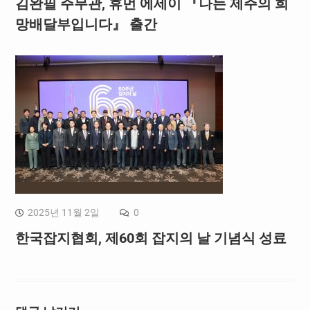
김완필 주무관, 휴먼 에세이 『나는 제주의 희
망배달부입니다』 출간
2025년 11월 2일
0
한국잡지협회, 제60회 잡지의 날 기념식 성료