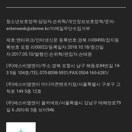
청소년보호정책-담당자:손위혁
/
개인정보보호정책
/
문의
-
enterweek@sbmne.kr
/이메일무단수집거부
제호:엔터위크/인터넷신문 등록번호:경북 아00490/잡지등
록번호 포항 라00022/등록일자:2018.10.18/창간일
자:2017.05.10/발행인:손위혁/편집자:손태원
(주)에스비엠엔이/주소:경북 포항시 남구 해동로84번길 14-
3 5동 104호/TEL:070-8098-5931/FAX:0504-165-6281/
(주)에스비엠엔이 미디어콘텐츠지점/서울특별시 구로구 고
척로 149 5층 12호
(주)에스비엠엔이 올커넥트/서울특별시 강남구 테헤란로79
길 6 JS타워 3층 브이946