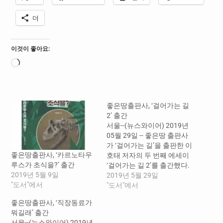
더
이것이 좋아요:
로
드
중...
좋은땅출판사, ‘걸어가는 길
2’ 출간
서울--(뉴스와이어) 2019년
05월 29일 -- 좋은땅 출판사
가 ‘걸어가는 길’을 출판한 이
좋은땅출판사, ‘카르노타우
호태 저자의 두 번째 에세이
루스가 초식을?’ 출간
‘걸어가는 길 2’를 출간했다.
2019년 5월 9일
이전 책과 비슷하게 저자가
2019년 5월 29일
"도서"에서
도보여행을 하며 겪은 일들,
"도서"에서
국내의 산들을 오르며 보고
좋은땅출판사, ‘직장동료가
듣고 생각하고 느낀 것들을
뭐길래’ 출간
일기처럼 정리해 놓았다. 둘
서울--(뉴스와이어) 2019년