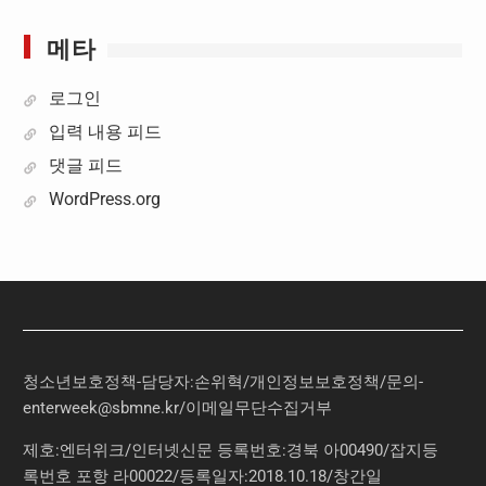
메타
로그인
입력 내용 피드
댓글 피드
WordPress.org
청소년보호정책-담당자:손위혁
/
개인정보보호정책
/
문의
-
enterweek@sbmne.kr
/이메일무단수집거부
제호:엔터위크/인터넷신문 등록번호:경북 아00490/잡지등
록번호 포항 라00022/등록일자:2018.10.18/창간일