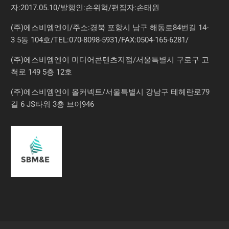
자:2017.05.10/발행인:손위혁/편집자:손태원
(주)에스비엠엔이/주소:경북 포항시 남구 해동로84번길 14-
3 5동 104호/TEL:070-8098-5931/FAX:0504-165-6281/
(주)에스비엠엔이 미디어콘텐츠지점/서울특별시 구로구 고
척로 149 5층 12호
(주)에스비엠엔이 올커넥트/서울특별시 강남구 테헤란로79
길 6 JS타워 3층 브이946