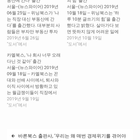
동산에 간다’ 출간
의 힘’ 출간
서울--(뉴스와이어) 2019년
서울--(뉴스와이어) 2019년
06월 25일 -- 위닝북스가 ‘나
10월 18일 -- 위닝북스는 ‘하
는 직장 대신 부동산에 간
루 10분 글쓰기의 힘’을 출간
다’를 출간했다. 대부분의 사
했다고 밝혔다. 살아가다 보
람들은 부자만 부동산 투자
면 뜻하지 않게 어려운 일에
를 할 수 있다고 생각한다.
2019년 6월 26일
맞닥뜨리기도 한다. 그럴 때
2019년 10월 19일
돈이 많으니 여유자금으로
"도서"에서
마다 각박한 세상에 나 홀로
"도서"에서
투자를 하고 그렇게 점점 더
버려졌다는 상실감, 고독, 허
카멜북스, ‘나 회사 너무 오래
큰 부자가 된다고 말이다. 부
탈감에 사로잡혀 바로 곁에
다닌 것 같아’ 출간
자들이 부동산 투자를 하는
있는 행복을 발견하지 못하
서울--(뉴스와이어) 2019년
이유는 돈이 많아서가 아니
고 있지는 않은가? 생각을
09월 18일 -- 카멜북스는 꼰
라 그렇게 할 필요성을 인지
바꾸지 않는 한, 절대로 행복
대와 선배 사이에서, 퇴사와
하고 있기 때문이다. 평범한
을 마주할 수 없다. 부정적인
이직 사이에서 방황하고 있
사람들은 두려움…
감정에…
는 월급쟁이들이 직장에서
진화하는 법을 다룬 책 《나
2019년 9월 19일
회사 너무 오래 다닌 것 같
"도서"에서
아》를 출간했다고 18일 밝
혔다. “퇴사할까? 이직할까?
창업할까?” 직장 권태기를
의미하는 일명 직태기에 시
글
바른북스 출판사, ‘우리는 왜 매번 경제위기를 겪어야
달리며 퇴사와 이직 혹은 창