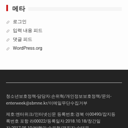
메타
로그인
입력 내용 피드
댓글 피드
WordPress.org
청소년보호정책-담당자:손위혁
/
개인정보보호정책
/
문의
-
enterweek@sbmne.kr
/이메일무단수집거부
제호:엔터위크/인터넷신문 등록번호:경북 아00490/잡지등
록번호 포항 라00022/등록일자:2018.10.18/창간일
자:2017.05.10/발행인:손위혁/편집자:손태원