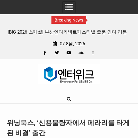
Breaking News
인디 리듬
판타지 케이팝 애니메이션 ‘고스트밴드’ 8월 26일(수) 개
확정, 소울 충만한 메인 포스터 & 메인 예고편 공개
07 8월, 2026
Facebook
Twitter
YouTube
Plus
Pinterest
Skip
Google
to
content
위닝북스, ‘신용불량자에서 페라리를 타게
된 비결’ 출간