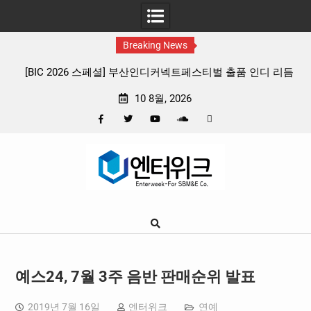
Breaking News
티벌 출품 인디 리듬
판타지 케이팝 애니메이션 ‘고스트밴드’ 8월 26일
확정, 소울 충만한 메인 포스터 & 메인 예고편
10 8월, 2026
Facebook
Twitter
YouTube
Plus
Pinterest
Skip
Google
to
content
예스24, 7월 3주 음반 판매순위 발표
2019년 7월 16일
엔터위크
연예