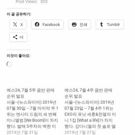
Post Views:
303
이 글 공유하기:
X
Facebook
인쇄
Tumblr
더
이것이 좋아요:
로
드
중...
예스24, 7월 5주 음반 판매
예스24, 7월 4주 음반 판매
순위 발표
순위 발표
서울--(뉴스와이어) 2019년
서울--(뉴스와이어) 2019년
07월 30일 -- 7월 마지막 주 1
07월 23일 -- 7월 4주 1위는
위는 엔시티 드림의 세 번째
EXO의 유닛 세훈&찬열의 미
미니앨범 [We Boom]이 차지
니 1집 [What a life]가 차지
했다. 발매 3주차의 백현 미
했다. 강다니엘의 첫 솔로 앨
니앨범 [City Lights]가 2위로
2019년 7월 31일
범 [color on me]가 오랜 기
2019년 7월 27일