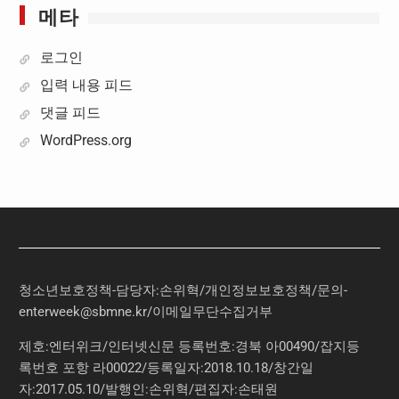
메타
로그인
입력 내용 피드
댓글 피드
WordPress.org
청소년보호정책-담당자:손위혁
/
개인정보보호정책
/
문의
-
enterweek@sbmne.kr
/이메일무단수집거부
제호:엔터위크/인터넷신문 등록번호:경북 아00490/잡지등
록번호 포항 라00022/등록일자:2018.10.18/창간일
자:2017.05.10/발행인:손위혁/편집자:손태원