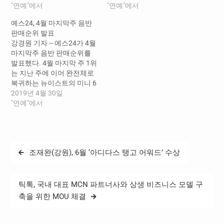
올라서면서 다시 순위권에
"연예"에서
다림 끝에 예약 판매를 시작
"연예"에서
진입하였고 강다니엘의 첫
2위에 올랐으며 엔시티 드림
예스24, 4월 마지막주 음반
솔로 앨범 [color on me]는 3
의 미니 3집 [We Boom]이 3
판매순위 발표
위를 차지하며 꾸준한 강세
위를 기록했다. JYP의 새로
강경원 기자 -- 예스24가 4월
를 보이고 있다. EXO 세훈&
운 걸그룹 있지의 첫 앨범
마지막주 음반 판매순위를
찬열의 미니앨범 [What a
[IT’z ICY]가 5위, tvN…
발표했다. 4월 마지막 주 1위
life] 역시 꾸준한 인기를…
는 지난 주에 이어 완전체로
복귀하는 뉴이스트의 미니 6
집 [Happily Ever After]가 차
2019년 4월 30일
지했다. 엔시티 127의 미니
"연예"에서
앨범 [NCT #127 We Are
Superhuman] CD와 스마트
뮤직 앨범이 각각 2위와 8위
에 올랐으며, 트와이스의 새
글
조재완(강원), 6월 ‘아디다스 탱고 어워드’ 수상
로운 앨범 [Fancy You]가 4
탐
위를 기록했다. 한편…
색
틱톡, 국내 대표 MCN 파트너사와 상생 비즈니스 모델 구
축을 위한 MOU 체결