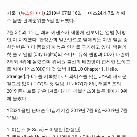
서울–(
뉴스와이어
) 2019년 07월 16일 — 예스24가 7월 셋째
주 음반 판매순위를 9일 발표했다.
7월 3주의 1위는 래퍼 이센스가 새롭게 선보이는 앨범 [이방
인]이 차지했다. 한정반과 일반반으로 발매되는 이번 앨범 중
한정반은 이미 품절되며 높은 인기를 구가하고 있다. 백현의
첫 솔로 앨범 [City Lights]의 스마트 뮤직 앨범과 CD가 나란히
2위와 4위에 올랐으며 워너원 출신의 배진영이 합세한 보이그
룹 씨아이엑스(CIX)의 첫 앨범 [HELLO Chapter 1. Hello,
Stranger]가 6위를 기록했다. 트와이스를 잇는 JYP의 새로운
걸그룹 있지(ITZY)의 첫 앨범 [IT’z ICY]가 8위, 러블리즈의
2019 콘서트를 담은 [겨울나라의 러블리즈3] 블루레이가 9위
에 올랐다.
YES24 음반 판매순위(집계기간 2019년 7월 8일~2019년 7월
14일)
1. 이센스 (E Sens) – 이방인 [한정반]
2. 백현 (Baek Hyun) – 미니앨범 1집 : City Lights [스마트 뮤