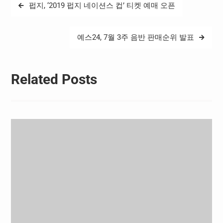
글
펍지, ‘2019 펍지 네이션스 컵’ 티켓 예매 오픈
구 발전을 위한 다양한 마케
탐
팅 활동을 전략적으로 공동
진행할 예정이다. 아디다스
색
가 선보인 츠바사 프로는 일
예스24, 7월 3주 음반 판매순위 발표
관된 성능과 수분 흡수를 막
아주는 열전대 기술이 적용
된 6개의 모노 패널로 구성
된 것이…
Related Posts