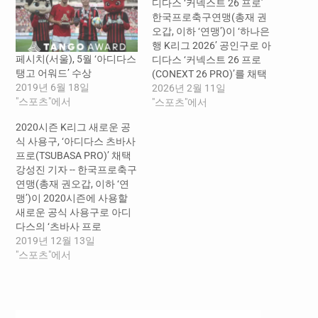
디다스 ‘커넥스트 26 프로’
한국프로축구연맹(총재 권
오갑, 이하 ‘연맹’)이 ‘하나은
행 K리그 2026’ 공인구로 아
페시치(서울), 5월 ‘아디다스
디다스 ‘커넥스트 26 프로
탱고 어워드’ 수상
(CONEXT 26 PRO)’를 채택
2019년 6월 18일
했다. 커넥스트는
2026년 2월 11일
"스포츠"에서
‘Connection(연결)’과
"스포츠"에서
‘Next(다음)’의 합성어로, 스
2020시즌 K리그 새로운 공
포츠를 통해 전 세계 모든 인
식 사용구, ‘아디다스 츠바사
종과 세대, 국가를 하나로 연
프로(TSUBASA PRO)’ 채택
결하겠다는 의미를 담고 있
강성진 기자 -- 한국프로축구
다. 디자인은 흰색 바탕에 직
연맹(총재 권오갑, 이하 ‘연
선적인 패턴과 화살표 모티
맹’)이 2020시즌에 사용할
프를 적용하고, 주황색과 분
새로운 공식 사용구로 아디
홍색을 조합해 경기 중 공의
다스의 ‘츠바사 프로
움직임을 쉽게 인지할 수…
(TSUBASA PRO)’를 채택했
2019년 12월 13일
다. 2012년부터 아디다스의
"스포츠"에서
공인구를 채택해오고 있는 K
리그는 아디다스와 함께 내
년에도 K리그1과 K리그2 공
인구 공급과 더불어 한국 축