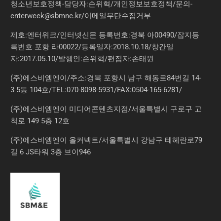
청소년보호정책-담당자:손위혁
/
개인정보보호정책
/
문의
-
enterweek@sbmne.kr
/이메일무단수집거부
제호:엔터위크/인터넷신문 등록번호:경북 아00490/잡지등
록번호 포항 라00022/등록일자:2018.10.18/창간일
자:2017.05.10/발행인:손위혁/편집자:손태원
(주)에스비엠엔이/주소:경북 포항시 남구 해동로84번길 14-
3 5동 104호/TEL:070-8098-5931/FAX:0504-165-6281/
(주)에스비엠엔이 미디어콘텐츠지점/서울특별시 구로구 고
척로 149 5층 12호
(주)에스비엠엔이 올커넥트/서울특별시 강남구 테헤란로79
길 6 JS타워 3층 브이946