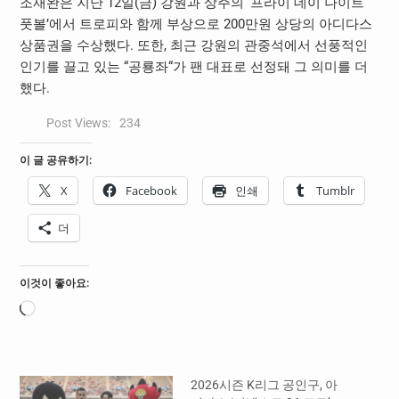
조재완은 지난
12
일
(
금
)
강원과 상주의
‘
프라이 데이 나이트
풋볼
’
에서 트로피와 함께 부상으로
200
만원 상당의 아디다스
상품권을 수상했다
.
또한
,
최근 강원의 관중석에서 선풍적인
인기를 끌고 있는
“
공룡좌
“
가 팬 대표로 선정돼 그 의미를 더
했다
.
Post Views:
234
이 글 공유하기:
X
Facebook
인쇄
Tumblr
더
이것이 좋아요:
로
드
중...
2026시즌 K리그 공인구, 아