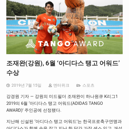
조재완(강원), 6월 ‘아디다스 탱고 어워드’
수상
2019년 7월 15일
엔터위크
스포츠
강경원 기자 — 강원의 미드필더 조재완이 하나원큐
K
리그
1
2019
의
6
월
‘
아디다스 탱고 어워드
(ADIDAS TANGO
AWARD)’
주인공에 선정됐다
.
지난해 신설된
‘
아디다스 탱고 어워드
’
는 한국프로축구연맹과
아디다스가 함께 손을 잡고 지난 한 달간 가장 센스 있고
,
개성