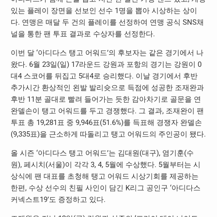
있는 플레이 장면을 선보인 선수
1
명을 뽑아 시상하는 상이
다
.
연맹은 매달 두 건의 플레이를 선정하여 연맹 공식
SNS
채
널을 통한 팬 투표 결과로 수상자를 선정한다
.
이번 달
‘
아디다스 탱고 어워드
’
의 후보자는 같은 경기에서 나
왔다
. 6
월
23
일
(
일
) 17
라운드 강원과 포항의 경기는 강원이
0
대
4
스코어를 뒤집고
5
대
4
로 승리했다
.
이날 경기에서 후반
추가시간 환상적인 왼발
발리슛으로 득점에 성공한 조재완과
후반
11
분 골대로 빨려 들어가는 듯한 감아차기로 골문을 연
완델손이 탱고 어워드를 두고 경쟁했다
.
그 결과
,
조재완이 팬
투표 총
19,281
표 중
9,946
표
(51.6%)
를 득표해 경쟁자 완델손
(9,335
표
)
을 근소하게 따돌리고 탱고 어워드의 주인공이 됐다
.
올 시즌
‘
아디다스 탱고 어워드
’
는 김대원
(
대구
),
염기훈
(
수
원
),
페시치
(
서울
)
이 각각
3, 4, 5
월에 수상했다
. 5
월부터는 시
상식에 팬 대표를 초청해 탱고 어워드 시상기회를 제공하는
한편
,
수상 선수의 친필 사인이 담긴
K
리그 공인구
‘
아디다스
커넥스트
19’
도 증정하고 있다
.