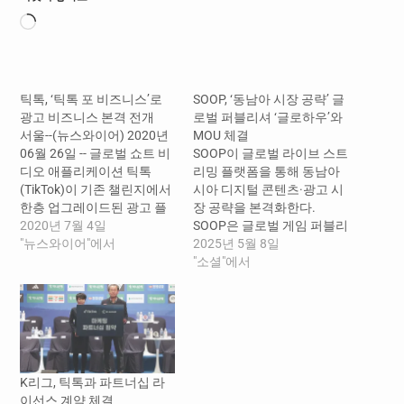
로
드
중...
틱톡, ‘틱톡 포 비즈니스’로
SOOP, ‘동남아 시장 공략’ 글
광고 비즈니스 본격 전개
로벌 퍼블리셔 ‘글로하우’와
서울--(뉴스와이어) 2020년
MOU 체결
06월 26일 -- 글로벌 쇼트 비
SOOP이 글로벌 라이브 스트
디오 애플리케이션 틱톡
리밍 플랫폼을 통해 동남아
(TikTok)이 기존 챌린지에서
시아 디지털 콘텐츠·광고 시
한층 업그레이드된 광고 플
장 공략을 본격화한다.
랫폼 ‘틱톡 포 비즈니스
2020년 7월 4일
SOOP은 글로벌 게임 퍼블리
(TikTok For Business)’를 한
"뉴스와이어"에서
셔이자 디지털 마케팅 선도
2025년 5월 8일
국 포함 전 세계 10개국에서
기업인 ‘글로하우
"소셜"에서
새롭게 리브랜딩한다. 숏폼
(Glohow)’와 동남아시아 전
플랫폼의 선두주자 틱톡은
역을 대상으로 디지털 콘텐
다양한 챌린지와 새로운 밈
츠 및 광고 비즈니스 모델 공
현상으로 MZ 세대의 문화 트
동 개발을 위한 전략적 파트
렌드를 리드하며 큰 사랑을
너십(MOU)을 체결했다고 8
받아왔다. 특히 MZ 세대를
일(목) 밝혔다. ‘글로하우’는
K리그, 틱톡과 파트너십 라
타깃으로 국내…
싱가포르 본사를 중심으로
이선스 계약 체결