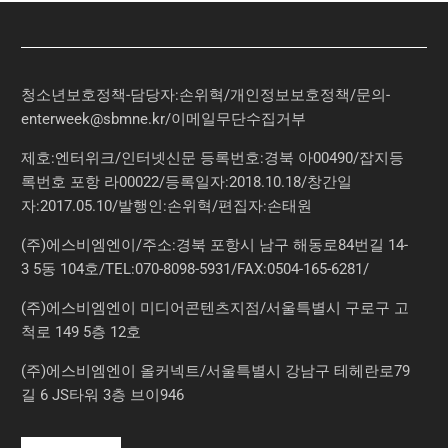
청소년보호정책-담당자:손위혁
/
개인정보보호정책
/
문의
-
enterweek@sbmne.kr
/이메일무단수집거부
제호:엔터위크/인터넷신문 등록번호:경북 아00490/잡지등
록번호 포항 라00022/등록일자:2018.10.18/창간일
자:2017.05.10/발행인:손위혁/편집자:손태원
(주)에스비엠엔이/주소:경북 포항시 남구 해동로84번길 14-
3 5동 104호/TEL:070-8098-5931/FAX:0504-165-6281/
(주)에스비엠엔이 미디어콘텐츠지점/서울특별시 구로구 고
척로 149 5층 12호
(주)에스비엠엔이 올커넥트/서울특별시 강남구 테헤란로79
길 6 JS타워 3층 브이946