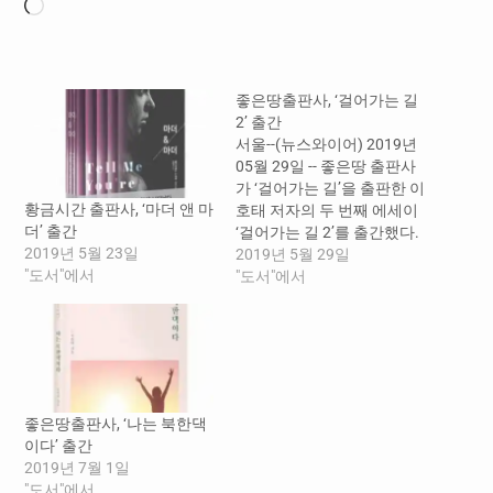
로
드
중...
좋은땅출판사, ‘걸어가는 길
2’ 출간
서울--(뉴스와이어) 2019년
05월 29일 -- 좋은땅 출판사
가 ‘걸어가는 길’을 출판한 이
황금시간 출판사, ‘마더 앤 마
호태 저자의 두 번째 에세이
더’ 출간
‘걸어가는 길 2’를 출간했다.
2019년 5월 23일
이전 책과 비슷하게 저자가
2019년 5월 29일
"도서"에서
도보여행을 하며 겪은 일들,
"도서"에서
국내의 산들을 오르며 보고
듣고 생각하고 느낀 것들을
일기처럼 정리해 놓았다. 둘
레길 일기와 사계절에 걸친
등산 일기, 선거 때마다 걸은
이야기와 바우길 일기,…
좋은땅출판사, ‘나는 북한댁
이다’ 출간
2019년 7월 1일
"도서"에서