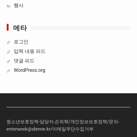
행사
메타
로그인
입력 내용 피드
댓글 피드
WordPress.org
청소년보호정책-담당자:손위혁
/
개인정보보호정책
/
문의
-
enterweek@sbmne.kr
/이메일무단수집거부