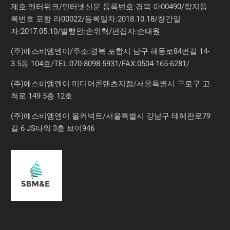
제호:엔터위크/인터넷신문 등록번호:경북 아00490/잡지등
록번호 포항 라00022/등록일자:2018.10.18/창간일
자:2017.05.10/발행인:손위혁/편집자:손태원
(주)에스비엠엔이/주소:경북 포항시 남구 해동로84번길 14-
3 5동 104호/TEL:070-8098-5931/FAX:0504-165-6281/
(주)에스비엠엔이 미디어콘텐츠지점/서울특별시 구로구 고
척로 149 5층 12호
(주)에스비엠엔이 올커넥트/서울특별시 강남구 테헤란로79
길 6 JS타워 3층 브이946