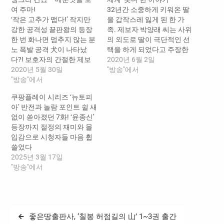
여 주마!
32년간 소중하게 키워온 딸
‘작은 고추가 맵다!’ 작지만
을 갑작스레 잃게 된 한 가
강한 공격성 끝판왕의 등장
족. 제보자 박양래 씨는 사위
한 번 화나면 멈추지 않는 분
의 외도로 딸이 극단적인 선
노 폭발 공격 犬이 나타났
택을 하게 되었다고 주장한
다?! 보호자의 간절한 제보
다. 딸의 결혼 생활이 행복한
2020년 6월 2일
를 받고 ‘세상에 나쁜 개는 없
2020년 5월 30일
줄만 알았던 가족들은 딸을
"방송"에서
다’(이하 ‘세나개’) 제작진이
"방송"에서
잃고 나서야 숨겨진 진실을
출동했다. 문이 열리자마자
알게 되었다. 제보자의 딸인
쿠팡플레이 시리즈 ‘뉴토피
제작진을 향해 격하게 짖어
고 박영신 씨가 결혼을 한
아’ 반전과 놀람 포인트 쉴 새
대는 오늘의 주인공 칸쵸(믹
지 3년이 채 되지 않아 남편
없이 쏟아졌던 7화! ‘윤종신’
스, 5살)! 작은 체구에서 나오
이 외도를 저지른 것. 회식자
등장까지 절정의 재미와 몰
는 소리라는 게 믿기지 않을
리에서 만나게 된 여자와 5
입감으로 시청자들 마음 휩
정도로 우렁찬 목청 뽐내며
개월 가량…
쓸었다
제작진을 경계한다. 좀처럼
2025년 3월 17일
진정할 줄 모르는 브레이크
"방송"에서
없는 녀석! 안전…
글
좋은땅출판사, ‘칠봉 허점길의 山’ 1~3권 출간