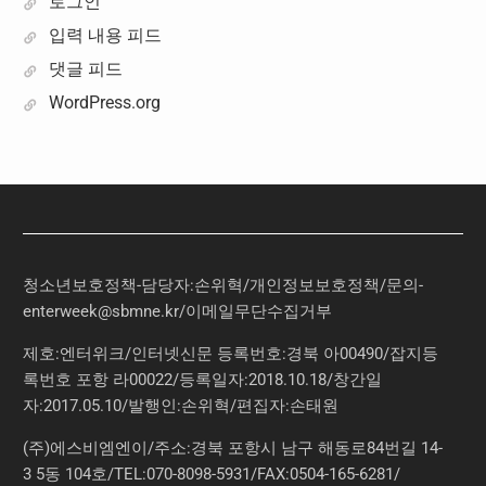
로그인
입력 내용 피드
댓글 피드
WordPress.org
청소년보호정책-담당자:손위혁
/
개인정보보호정책
/
문의
-
enterweek@sbmne.kr
/이메일무단수집거부
제호:엔터위크/인터넷신문 등록번호:경북 아00490/잡지등
록번호 포항 라00022/등록일자:2018.10.18/창간일
자:2017.05.10/발행인:손위혁/편집자:손태원
(주)에스비엠엔이/주소:경북 포항시 남구 해동로84번길 14-
3 5동 104호/TEL:070-8098-5931/FAX:0504-165-6281/