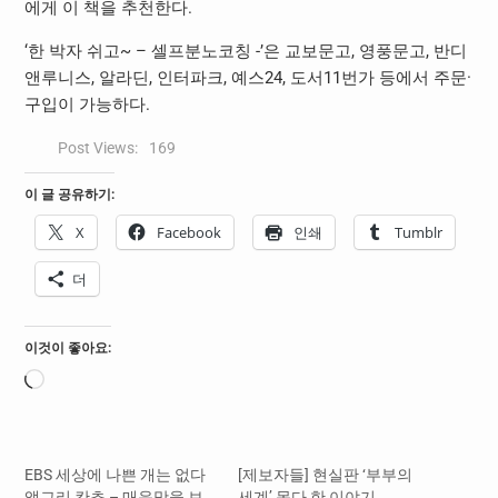
에게 이 책을 추천한다.
‘한 박자 쉬고~ – 셀프분노코칭 -’은 교보문고, 영풍문고, 반디
앤루니스, 알라딘, 인터파크, 예스24, 도서11번가 등에서 주문·
구입이 가능하다.
Post Views:
169
이 글 공유하기:
X
Facebook
인쇄
Tumblr
더
이것이 좋아요:
로
드
중...
EBS 세상에 나쁜 개는 없다
[제보자들] 현실판 ‘부부의
앵그리 칸쵸 – 매운맛을 보
세계’ 못다 한 이야기