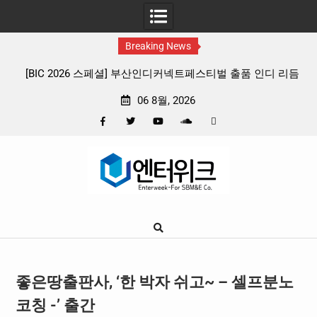
Breaking News
디커넥트페스티벌 출품 인디 리듬
판타지 케이팝 애니메이션 ‘고스트밴드’ 
프리뷰
확정, 소울 충만한 메인 포스터 & 
06 8월, 2026
Facebook
Twitter
YouTube
Plus
Pinterest
Skip
Google
to
content
좋은땅출판사, ‘한 박자 쉬고~ – 셀프분노
코칭 -’ 출간